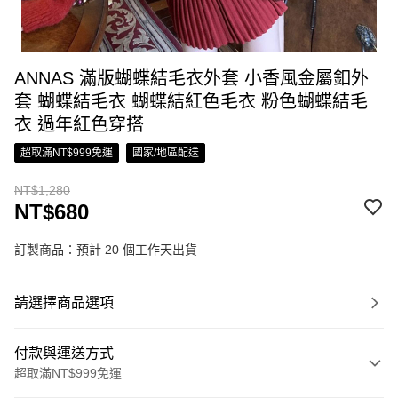
ANNAS 滿版蝴蝶結毛衣外套 小香風金屬釦外
套 蝴蝶結毛衣 蝴蝶結紅色毛衣 粉色蝴蝶結毛
衣 過年紅色穿搭
超取滿NT$999免運
國家/地區配送
NT$1,280
NT$680
訂製商品：預計 20 個工作天出貨
請選擇商品選項
付款與運送方式
超取滿NT$999免運