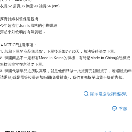
AFTEE先享後付
衣長52 肩寬36 胸圍98 袖長54 (cm) 
相關說明
【關於「AFTEE先享後付」】
厚實針織材質保暖親膚
ATM付款
AFTEE先享後付是「在收到商品之後才付款」的支付方式。 讓您購物簡單
今年超流行Jennie風格的小蝴蝶結
便利好安心！
穿起來好軟萌好有氣質喔～
１．簡單：不需註冊會員、不需綁卡、不需儲值。
運送方式
２．便利：只要手機號碼，簡訊認證，即可結帳。
３．安心：先確認商品／服務後，再付款。
▲NOTICE注意事項： 
全家付款取貨
1. 若您下單的商品無現貨，下單後追加7至30天，無法等待請勿下單。 
每筆NT$80，滿NT$999(含以上)免運費
【「AFTEE先享後付」結帳流程】
2. 韓國商品不一定都有Made in Korea的韓標，有時是Made in China的陸標或
１．於結帳方式選擇「AFTEE先享後付」後，將跳轉至「AFTEE先享後付」
7-11付款取貨
無標若非常在意請勿下單。 
結帳頁面，進行簡訊認證並確認金額後，即可完成結帳。
２．訂單成立數日內，您將收到繳費通知簡訊。
3. 韓國代購單品之所以高級，就是他們只做一批貨賣完就斷貨了，若遇斷貨(申
每筆NT$80，滿NT$999(含以上)免運費
３．收到繳費通知簡訊後14天內，點擊此簡訊中的連結，可透過四大超商／
請退款)或是需等較長追加時間(免費補寄)，我們會先拆單出貨不提前告知。 
ATM／網路銀行／等多元方式進行付款，方視為交易完成。
宅配
※ 請注意：結帳手續完成當下不需立刻繳費，但若您需要取消訂單，請聯絡
每筆NT$150，滿NT$1,499(含以上)免運費
購買商品的店家。未經商家同意取消之訂單仍視為有效，需透過AFTEE先享
顯示電腦版詳細說明
後付繳納相關費用。
郵局
※ 交易是否成功請以「AFTEE先享後付 」之結帳頁面顯示為準，若有關於
是否繳費成功／繳費後需取消欲退款等相關疑問，請聯繫「AFTEE先享後付
客服
每筆NT$80，滿NT$999(含以上)免運費
客戶支援中心」
https://netprotections.freshdesk.com/support/home
海外宅配
查看運費
【注意事項】
１．透過由恩沛科技股份有限公司提供之「AFTEE先享後付」服務完成之交