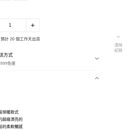
預計 20 個工作天出貨
清除
紀錄
送方式
999免運
次付款
期付款
0 利率 每期
NT$263
21家銀行
搭保暖款式
0 利率 每期
NT$131
21家銀行
庫商業銀行
第一商業銀行
的超級漂亮的
業銀行
彰化商業銀行
 0 利率 每期
NT$65
21家銀行
鬆的柔軟觸感
庫商業銀行
第一商業銀行