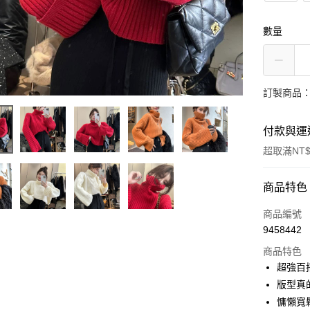
數量
訂製商品：
付款與運
超取滿NT$
付款方式
商品特色
信用卡一
商品編號
9458442
信用卡分
商品特色
3 期 
超強百
6 期 
合作金
版型真
華南商
12 期
慵懶寬
合作金