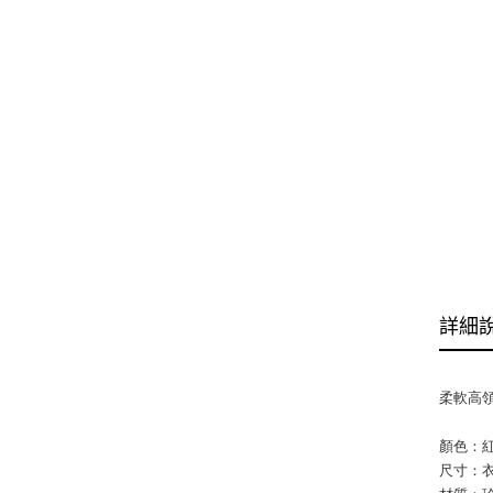
詳細
柔軟高
顏色：紅 
尺寸：衣長