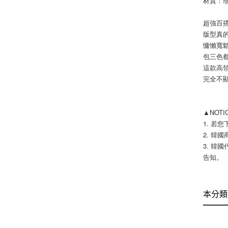
材質：
超強百
版型真
慵懶寬
包三色
這款高
完全不
▲NOT
1. 若
2. 韓國
3. 韓
告知。 
本分類