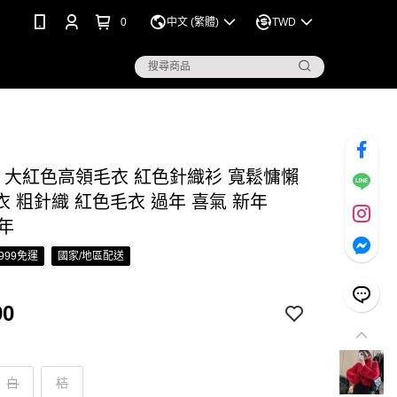
0
中文 (繁體)
TWD
S 大紅色高領毛衣 紅色針織衫 寬鬆慵懶
 粗針織 紅色毛衣 過年 喜氣 新年
龍年
999免運
國家/地區配送
90
白
桔