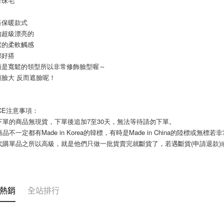
珍珠毛
每筆NT$8
１．於結帳
付」結帳
搭保暖款式
7-11付款
２．訂單
的超級漂亮的
３．收到繳
每筆NT$8
／ATM／
鬆的柔軟觸感
※ 請注意
都好搭
宅配
絡購買商品
領是寬鬆的領型所以非常修飾臉型喔～
先享後付
每筆NT$1
顯臉大 反而遮臉呢！
※ 交易是
是否繳費成
郵局
付客戶支
每筆NT$8
ICE注意事項： 
【注意事
您下單的商品無現貨，下單後追加7至30天，無法等待請勿下單。 
海外宅配
１．透過由
商品不一定都有Made in Korea的韓標，有時是Made in China的陸標或無標
交易，需
求債權轉
國代購單品之所以高級，就是他們只做一批貨賣完就斷貨了，若遇斷貨(申請退款
２．關於
https://aft
３．未成
「AFTE
任。
熱銷
全站排行
４．使用「
即時審查
結果請求
５．嚴禁