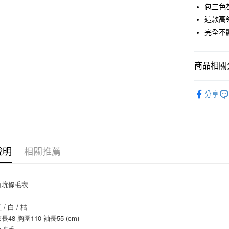
上海商
華南商
包三色
24 期
合作金
國泰世
上海商
這款高
華南商
臺灣中
合作金
超商取貨
國泰世
上海商
完全不
匯豐（
華南商
臺灣中
國泰世
聯邦商
LINE Pay
上海商
匯豐（
臺灣中
元大商
兆豐國
聯邦商
匯豐（
Apple Pay
商品相關分
玉山商
台中商
元大商
聯邦商
台新國
華泰商
玉山商
街口支付
元大商
上衣｜背
台灣樂
遠東國
台新國
分享
玉山商
永豐商
台灣樂
悠遊付
人氣商品
台新國
星展（
台灣樂
中國信
Google Pa
AFTEE先
說明
相關推薦
相關說明
【關於「A
ATM付款
AFTEE
便利好安
領坑條毛衣
１．簡單
２．便利
運送方式
/ 白 / 桔
３．安心
48 胸圍110 袖長55 (cm) 
全家付款
【「AFT