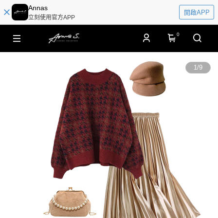
Annas
開啟APP
立刻使用官方APP
0
1
/
9