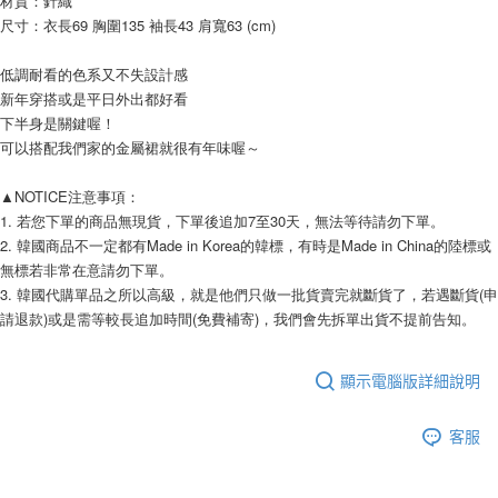
材質：針織
AFTEE先享後付
尺寸：衣長69 胸圍135 袖長43 肩寬63 (cm) 
相關說明
【關於「AFTEE先享後付」】
低調耐看的色系又不失設計感
ATM付款
AFTEE先享後付是「在收到商品之後才付款」的支付方式。 讓您購物簡單
新年穿搭或是平日外出都好看
便利好安心！
下半身是關鍵喔！
１．簡單：不需註冊會員、不需綁卡、不需儲值。
運送方式
２．便利：只要手機號碼，簡訊認證，即可結帳。
可以搭配我們家的金屬裙就很有年味喔～
３．安心：先確認商品／服務後，再付款。
全家付款取貨
▲NOTICE注意事項： 
每筆NT$80，滿NT$999(含以上)免運費
【「AFTEE先享後付」結帳流程】
1. 若您下單的商品無現貨，下單後追加7至30天，無法等待請勿下單。 
１．於結帳方式選擇「AFTEE先享後付」後，將跳轉至「AFTEE先享後付」
7-11付款取貨
結帳頁面，進行簡訊認證並確認金額後，即可完成結帳。
2. 韓國商品不一定都有Made in Korea的韓標，有時是Made in China的陸標或
２．訂單成立數日內，您將收到繳費通知簡訊。
無標若非常在意請勿下單。 
每筆NT$80，滿NT$999(含以上)免運費
３．收到繳費通知簡訊後14天內，點擊此簡訊中的連結，可透過四大超商／
3. 韓國代購單品之所以高級，就是他們只做一批貨賣完就斷貨了，若遇斷貨(申
ATM／網路銀行／等多元方式進行付款，方視為交易完成。
宅配
請退款)或是需等較長追加時間(免費補寄)，我們會先拆單出貨不提前告知。 
※ 請注意：結帳手續完成當下不需立刻繳費，但若您需要取消訂單，請聯絡
每筆NT$150，滿NT$1,499(含以上)免運費
購買商品的店家。未經商家同意取消之訂單仍視為有效，需透過AFTEE先享
後付繳納相關費用。
顯示電腦版詳細說明
郵局
※ 交易是否成功請以「AFTEE先享後付 」之結帳頁面顯示為準，若有關於
是否繳費成功／繳費後需取消欲退款等相關疑問，請聯繫「AFTEE先享後付
每筆NT$80，滿NT$999(含以上)免運費
客戶支援中心」
https://netprotections.freshdesk.com/support/home
客服
海外宅配
查看運費
【注意事項】
１．透過由恩沛科技股份有限公司提供之「AFTEE先享後付」服務完成之交