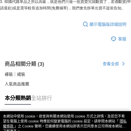
3. 韓國代購單品之所以高級，就是他們只做一批貨賣完就斷貨了，若遇斷貨(申
易，需依本服務之必要範圍內提供個人資料，並將交易相關給付款項請求債
權轉讓予恩沛科技股份有限公司。
請退款)或是需等較長追加時間(免費補寄)，我們會先拆單出貨不提前告知。 
２．關於個人資料處理事宜，請瀏覽以下網址：
https://aftee.tw/terms/#terms3
３．未成年的使用者請事先徵得法定代理人或監護人之同意方可使用
顯示電腦版詳細說明
「AFTEE先享後付」，若未經同意申辦者引起之損失，本公司不負相關責
任。
４．使用「AFTEE先享後付」時，將依據個別帳號之用戶狀況，依本公司即
客服
時審查核予不同之上限額度；若仍有額度不足之情形，本公司將視審查結果
請求用戶進行身份認證。
５．嚴禁一人註冊多個帳號或使用他人資訊註冊。若發現惡意使用之情形，
恩沛科技股份有限公司將有權停止該用戶之使用額度並採取法律行動。
商品相關分類 (3)
查看全部
褲裝｜裙裝
人氣商品推薦
本分類熱銷
全站排行
本網站中使用 cookie，欲查詢有關本網站使用 cookie 方式之詳情，及若您不希
熱門標籤
望在電腦上使用 cookie 時應如何變更電腦的 cookie 設定，請參閱本網站「
隱私
權條款
」之 Cookie 聲明。您繼續使用本網站即表示您同意本公司得按本網站使