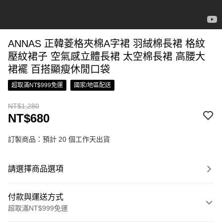
ANNAS 正韓菱格夾棉A字裙 羽絨棉長裙 格紋
壓紋裙子 空氣感立體長裙 太空棉長裙 高腰大
裙襬 百搭顯瘦休閒口袋
超取滿NT$999免運
國家/地區配送
NT$1,280
NT$680
訂製商品：預計 20 個工作天出貨
請選擇商品選項
付款與運送方式
超取滿NT$999免運