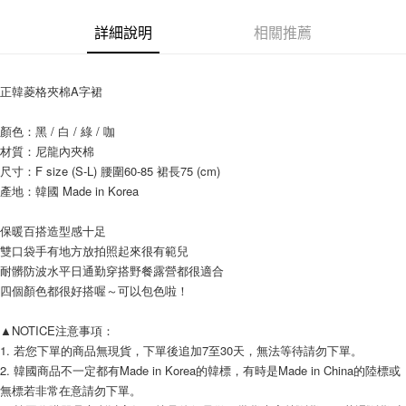
AFTEE先享後付
相關說明
詳細說明
相關推薦
【關於「AFTEE先享後付」】
ATM付款
AFTEE先享後付是「在收到商品之後才付款」的支付方式。 讓您購物簡單
便利好安心！
正韓菱格夾棉A字裙
１．簡單：不需註冊會員、不需綁卡、不需儲值。
運送方式
２．便利：只要手機號碼，簡訊認證，即可結帳。
顏色：黑 / 白 / 綠 / 咖
３．安心：先確認商品／服務後，再付款。
全家付款取貨
材質：尼龍內夾棉
每筆NT$80，滿NT$999(含以上)免運費
【「AFTEE先享後付」結帳流程】
尺寸：F size (S-L) 腰圍60-85 裙長75 (cm) 
１．於結帳方式選擇「AFTEE先享後付」後，將跳轉至「AFTEE先享後付」
產地：韓國 Made in Korea
7-11付款取貨
結帳頁面，進行簡訊認證並確認金額後，即可完成結帳。
２．訂單成立數日內，您將收到繳費通知簡訊。
每筆NT$80，滿NT$999(含以上)免運費
保暖百搭造型感十足
３．收到繳費通知簡訊後14天內，點擊此簡訊中的連結，可透過四大超商／
ATM／網路銀行／等多元方式進行付款，方視為交易完成。
雙口袋手有地方放拍照起來很有範兒
宅配
※ 請注意：結帳手續完成當下不需立刻繳費，但若您需要取消訂單，請聯絡
耐髒防波水平日通勤穿搭野餐露營都很適合
每筆NT$150，滿NT$1,499(含以上)免運費
購買商品的店家。未經商家同意取消之訂單仍視為有效，需透過AFTEE先享
四個顏色都很好搭喔～可以包色啦！
後付繳納相關費用。
郵局
※ 交易是否成功請以「AFTEE先享後付 」之結帳頁面顯示為準，若有關於
是否繳費成功／繳費後需取消欲退款等相關疑問，請聯繫「AFTEE先享後付
▲NOTICE注意事項： 
每筆NT$80，滿NT$999(含以上)免運費
客戶支援中心」
https://netprotections.freshdesk.com/support/home
1. 若您下單的商品無現貨，下單後追加7至30天，無法等待請勿下單。 
2. 韓國商品不一定都有Made in Korea的韓標，有時是Made in China的陸標或
海外宅配
查看運費
【注意事項】
無標若非常在意請勿下單。 
１．透過由恩沛科技股份有限公司提供之「AFTEE先享後付」服務完成之交