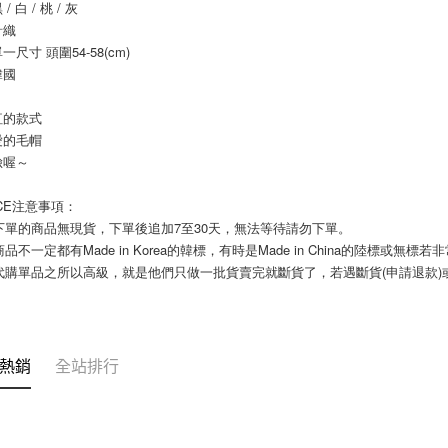
付」結帳
 白 / 桃 / 灰
7-11付款
２．訂單
針織
３．收到繳
每筆NT$8
尺寸 頭圍54-58(cm) 
／ATM／
韓國
※ 請注意
宅配
絡購買商品
先享後付
每筆NT$1
紅的款式
※ 交易是
愛的毛帽
是否繳費成
郵局
臉喔～
付客戶支
每筆NT$8
【注意事
ICE注意事項： 
海外宅配
１．透過由
您下單的商品無現貨，下單後追加7至30天，無法等待請勿下單。 
交易，需
商品不一定都有Made in Korea的韓標，有時是Made in China的陸標或無標
求債權轉
國代購單品之所以高級，就是他們只做一批貨賣完就斷貨了，若遇斷貨(申請退款
２．關於
https://aft
３．未成
「AFTE
任。
４．使用「
熱銷
全站排行
即時審查
結果請求
５．嚴禁
形，恩沛