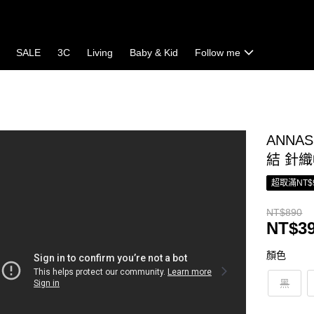
SALE
3C
Living
Baby & Kid
Follow me
ANNA
結 針
超取滿NT$
NT$890
NT$3
顏色
黑