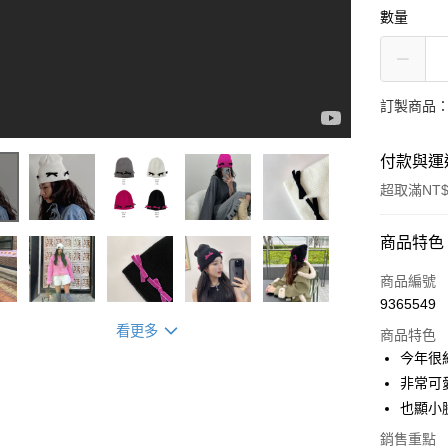
數量
訂製商品：
付款與運
超取滿NT$
付款方式
商品特色
信用卡一
商品編號
9365549
信用卡分
看更多
商品特色
3 期 
今年很
6 期 
合作金
非常可
華南商
12 期
也顯小
合作金
上海商
華南商
24 期
合作金
銷售重點
國泰世