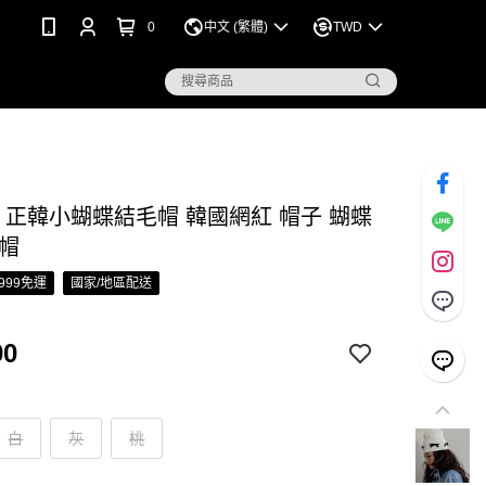
0
中文 (繁體)
TWD
S 正韓小蝴蝶結毛帽 韓國網紅 帽子 蝴蝶
織帽
999免運
國家/地區配送
90
白
灰
桃