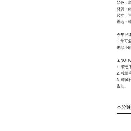
顏色：黑 /
材質：
尺寸：單一
產地：
今年很
非常可
也顯小
▲NOT
1. 若
2. 韓國
3. 韓
告知。 
本分類