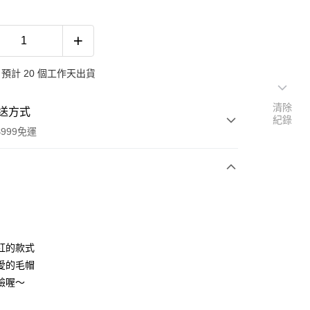
預計 20 個工作天出貨
清除
送方式
紀錄
999免運
次付款
期付款
0 利率 每期
NT$130
21家銀行
紅的款式
0 利率 每期
NT$65
21家銀行
庫商業銀行
第一商業銀行
愛的毛帽
業銀行
彰化商業銀行
 0 利率 每期
NT$32
21家銀行
臉喔～
庫商業銀行
第一商業銀行
業儲蓄銀行
台北富邦商業銀行
業銀行
彰化商業銀行
 0 利率 每期
NT$16
20家銀行
庫商業銀行
第一商業銀行
華商業銀行
兆豐國際商業銀行