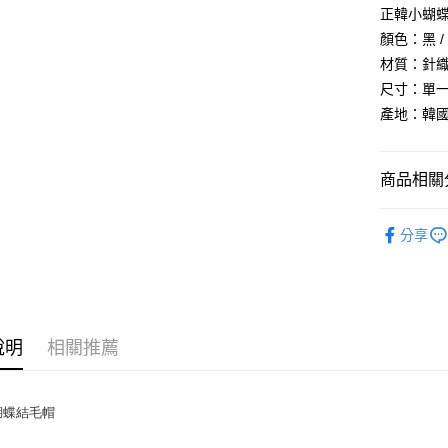
上海商
華南商
正韓小蝴
臺灣中
合作金
超商取貨
國泰世
上海商
匯豐（
顏色：黑 / 白
華南商
臺灣中
國泰世
聯邦商
LINE Pay
上海商
材質：針
匯豐（
臺灣中
元大商
兆豐國
聯邦商
尺寸：單一尺
匯豐（
Apple Pay
玉山商
台中商
元大商
產地：韓
聯邦商
台新國
華泰商
玉山商
街口支付
元大商
台灣樂
遠東國
台新國
玉山商
永豐商
台灣樂
悠遊付
商品相關分
台新國
星展（
台灣樂
中國信
Google Pa
髮飾｜帽
分享
AFTEE先
人氣商品
相關說明
全部配件
【關於「A
ATM付款
AFTEE
SALE
便利好安
１．簡單
說明
相關推薦
２．便利
運送方式
３．安心
全家付款
蝴蝶結毛帽
【「AFT
每筆NT$8
１．於結帳