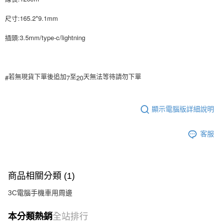
AFTEE先享後付
相關說明
尺寸:165.2*9.1mm
【關於「AFTEE先享後付」】
ATM付款
AFTEE先享後付是「在收到商品之後才付款」的支付方式。 讓您購物簡單
插頭:3.5mm/type-c/lightning
便利好安心！
１．簡單：不需註冊會員、不需綁卡、不需儲值。
運送方式
２．便利：只要手機號碼，簡訊認證，即可結帳。
３．安心：先確認商品／服務後，再付款。
全家付款取貨
#
7
20
若無現貨下單後追加
至
天無法等待請勿下單
每筆NT$80，滿NT$999(含以上)免運費
【「AFTEE先享後付」結帳流程】
１．於結帳方式選擇「AFTEE先享後付」後，將跳轉至「AFTEE先享後付」
7-11付款取貨
結帳頁面，進行簡訊認證並確認金額後，即可完成結帳。
顯示電腦版詳細說明
２．訂單成立數日內，您將收到繳費通知簡訊。
每筆NT$80，滿NT$999(含以上)免運費
３．收到繳費通知簡訊後14天內，點擊此簡訊中的連結，可透過四大超商／
客服
ATM／網路銀行／等多元方式進行付款，方視為交易完成。
宅配
※ 請注意：結帳手續完成當下不需立刻繳費，但若您需要取消訂單，請聯絡
每筆NT$150，滿NT$1,499(含以上)免運費
購買商品的店家。未經商家同意取消之訂單仍視為有效，需透過AFTEE先享
後付繳納相關費用。
郵局
※ 交易是否成功請以「AFTEE先享後付 」之結帳頁面顯示為準，若有關於
商品相關分類 (1)
是否繳費成功／繳費後需取消欲退款等相關疑問，請聯繫「AFTEE先享後付
每筆NT$80，滿NT$999(含以上)免運費
客戶支援中心」
https://netprotections.freshdesk.com/support/home
3C電腦手機車用周邊
海外宅配
查看運費
【注意事項】
１．透過由恩沛科技股份有限公司提供之「AFTEE先享後付」服務完成之交
本分類熱銷
全站排行