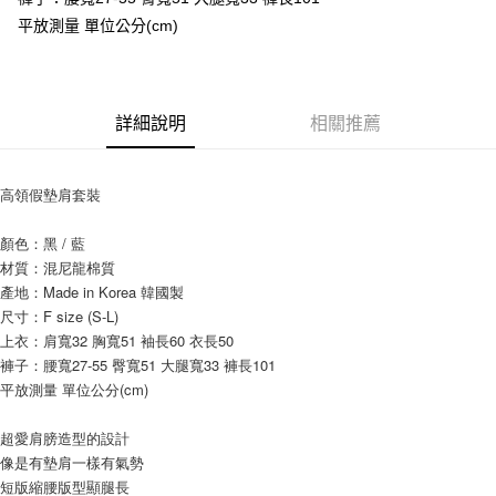
AFTEE先享後付
平放測量 單位公分(cm)
相關說明
【關於「AFTEE先享後付」】
ATM付款
AFTEE先享後付是「在收到商品之後才付款」的支付方式。 讓您購物簡單
便利好安心！
１．簡單：不需註冊會員、不需綁卡、不需儲值。
詳細說明
相關推薦
運送方式
２．便利：只要手機號碼，簡訊認證，即可結帳。
３．安心：先確認商品／服務後，再付款。
全家付款取貨
高領假墊肩套裝
每筆NT$80，滿NT$999(含以上)免運費
【「AFTEE先享後付」結帳流程】
１．於結帳方式選擇「AFTEE先享後付」後，將跳轉至「AFTEE先享後付」
7-11付款取貨
結帳頁面，進行簡訊認證並確認金額後，即可完成結帳。
顏色：黑 / 藍
２．訂單成立數日內，您將收到繳費通知簡訊。
材質：混尼龍棉質
每筆NT$80，滿NT$999(含以上)免運費
３．收到繳費通知簡訊後14天內，點擊此簡訊中的連結，可透過四大超商／
產地：Made in Korea 韓國製
ATM／網路銀行／等多元方式進行付款，方視為交易完成。
宅配
尺寸：F size (S-L)
※ 請注意：結帳手續完成當下不需立刻繳費，但若您需要取消訂單，請聯絡
上衣：肩寬32 胸寬51 袖長60 衣長50 
每筆NT$150，滿NT$1,499(含以上)免運費
購買商品的店家。未經商家同意取消之訂單仍視為有效，需透過AFTEE先享
後付繳納相關費用。
褲子：腰寬27-55 臀寬51 大腿寬33 褲長101
郵局
※ 交易是否成功請以「AFTEE先享後付 」之結帳頁面顯示為準，若有關於
平放測量 單位公分(cm) 
是否繳費成功／繳費後需取消欲退款等相關疑問，請聯繫「AFTEE先享後付
每筆NT$80，滿NT$999(含以上)免運費
客戶支援中心」
https://netprotections.freshdesk.com/support/home
超愛肩膀造型的設計
海外宅配
查看運費
【注意事項】
像是有墊肩一樣有氣勢
１．透過由恩沛科技股份有限公司提供之「AFTEE先享後付」服務完成之交
短版縮腰版型顯腿長