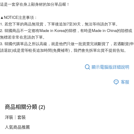
易，需依本服務之必要範圍內提供個人資料，並將交易相關給付款項請求債
這是一套穿在身上顯身材的加分單品喔！
權轉讓予恩沛科技股份有限公司。
２．關於個人資料處理事宜，請瀏覽以下網址：
▲NOTICE注意事項： 
https://aftee.tw/terms/#terms3
３．未成年的使用者請事先徵得法定代理人或監護人之同意方可使用
1. 若您下單的商品無現貨，下單後追加7至30天，無法等待請勿下單。 
「AFTEE先享後付」，若未經同意申辦者引起之損失，本公司不負相關責
2. 韓國商品不一定都有Made in Korea的韓標，有時是Made in China的陸標或
任。
無標若非常在意請勿下單。 
４．使用「AFTEE先享後付」時，將依據個別帳號之用戶狀況，依本公司即
3. 韓國代購單品之所以高級，就是他們只做一批貨賣完就斷貨了，若遇斷貨(申
時審查核予不同之上限額度；若仍有額度不足之情形，本公司將視審查結果
請求用戶進行身份認證。
請退款)或是需等較長追加時間(免費補寄)，我們會先拆單出貨不提前告知。 
５．嚴禁一人註冊多個帳號或使用他人資訊註冊。若發現惡意使用之情形，
恩沛科技股份有限公司將有權停止該用戶之使用額度並採取法律行動。
顯示電腦版詳細說明
客服
商品相關分類 (2)
洋裝｜套裝
人氣商品推薦