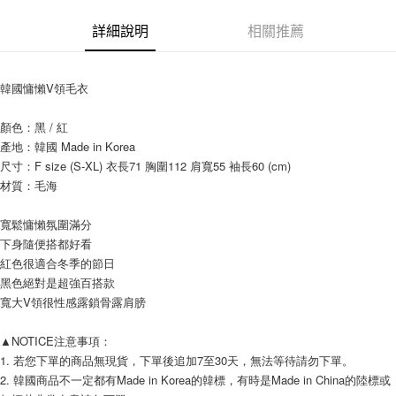
相關說明
【關於「AFTEE先享後付」】
詳細說明
相關推薦
ATM付款
AFTEE先享後付是「在收到商品之後才付款」的支付方式。 讓您購物簡單
便利好安心！
１．簡單：不需註冊會員、不需綁卡、不需儲值。
運送方式
韓國慵懶V領毛衣
２．便利：只要手機號碼，簡訊認證，即可結帳。
３．安心：先確認商品／服務後，再付款。
全家付款取貨
顏色：黑 / 紅
每筆NT$80，滿NT$999(含以上)免運費
【「AFTEE先享後付」結帳流程】
產地：韓國 Made in Korea
１．於結帳方式選擇「AFTEE先享後付」後，將跳轉至「AFTEE先享後付」
尺寸：F size (S-XL) 衣長71 胸圍112 肩寬55 袖長60 (cm) 
7-11付款取貨
結帳頁面，進行簡訊認證並確認金額後，即可完成結帳。
材質：毛海
２．訂單成立數日內，您將收到繳費通知簡訊。
每筆NT$80，滿NT$999(含以上)免運費
３．收到繳費通知簡訊後14天內，點擊此簡訊中的連結，可透過四大超商／
ATM／網路銀行／等多元方式進行付款，方視為交易完成。
寬鬆慵懶氛圍滿分
宅配
※ 請注意：結帳手續完成當下不需立刻繳費，但若您需要取消訂單，請聯絡
下身隨便搭都好看
每筆NT$150，滿NT$1,499(含以上)免運費
購買商品的店家。未經商家同意取消之訂單仍視為有效，需透過AFTEE先享
紅色很適合冬季的節日
後付繳納相關費用。
郵局
※ 交易是否成功請以「AFTEE先享後付 」之結帳頁面顯示為準，若有關於
黑色絕對是超強百搭款
是否繳費成功／繳費後需取消欲退款等相關疑問，請聯繫「AFTEE先享後付
寬大V領很性感露鎖骨露肩膀
每筆NT$80，滿NT$999(含以上)免運費
客戶支援中心」
https://netprotections.freshdesk.com/support/home
海外宅配
查看運費
▲NOTICE注意事項： 
【注意事項】
1. 若您下單的商品無現貨，下單後追加7至30天，無法等待請勿下單。 
１．透過由恩沛科技股份有限公司提供之「AFTEE先享後付」服務完成之交
易，需依本服務之必要範圍內提供個人資料，並將交易相關給付款項請求債
2. 韓國商品不一定都有Made in Korea的韓標，有時是Made in China的陸標或
權轉讓予恩沛科技股份有限公司。