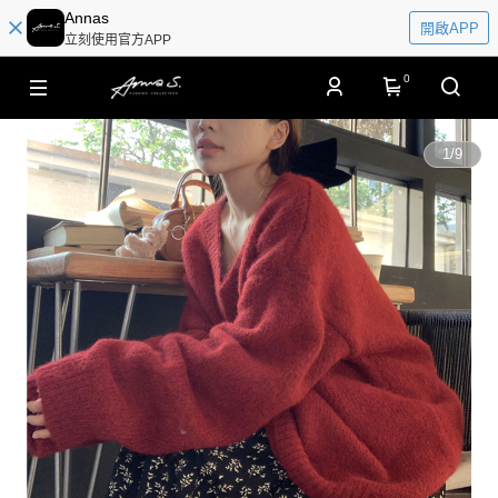
Annas
開啟APP
立刻使用官方APP
0
1
/
9