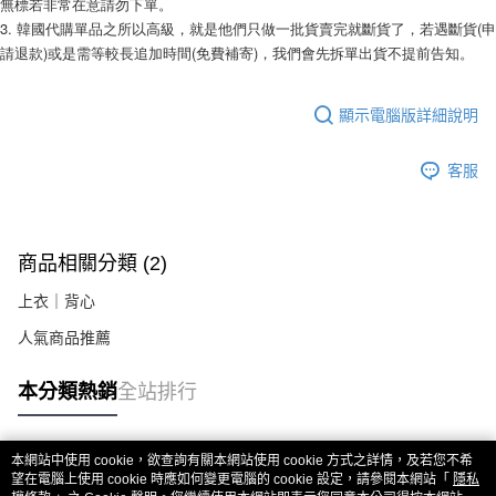
無標若非常在意請勿下單。 
２．關於個人資料處理事宜，請瀏覽以下網址：
3. 韓國代購單品之所以高級，就是他們只做一批貨賣完就斷貨了，若遇斷貨(申
https://aftee.tw/terms/#terms3
請退款)或是需等較長追加時間(免費補寄)，我們會先拆單出貨不提前告知。 
３．未成年的使用者請事先徵得法定代理人或監護人之同意方可使用
「AFTEE先享後付」，若未經同意申辦者引起之損失，本公司不負相關責
任。
４．使用「AFTEE先享後付」時，將依據個別帳號之用戶狀況，依本公司即
顯示電腦版詳細說明
時審查核予不同之上限額度；若仍有額度不足之情形，本公司將視審查結果
請求用戶進行身份認證。
客服
５．嚴禁一人註冊多個帳號或使用他人資訊註冊。若發現惡意使用之情形，
恩沛科技股份有限公司將有權停止該用戶之使用額度並採取法律行動。
商品相關分類 (2)
上衣｜背心
人氣商品推薦
本分類熱銷
全站排行
本網站中使用 cookie，欲查詢有關本網站使用 cookie 方式之詳情，及若您不希
熱門標籤
望在電腦上使用 cookie 時應如何變更電腦的 cookie 設定，請參閱本網站「
隱私