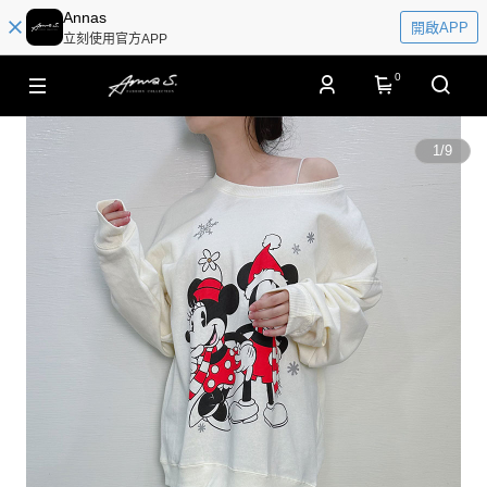
Annas
開啟APP
立刻使用官方APP
0
1
/
9