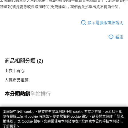
3. 韓國代購單品之所以高級，就是他們只做一批貨賣完就斷貨了，若遇斷貨(申
２．關於個人資料處理事宜，請瀏覽以下網址：
請退款)或是需等較長追加時間(免費補寄)，我們會先拆單出貨不提前告知。 
https://aftee.tw/terms/#terms3
３．未成年的使用者請事先徵得法定代理人或監護人之同意方可使用
「AFTEE先享後付」，若未經同意申辦者引起之損失，本公司不負相關責
顯示電腦版詳細說明
任。
４．使用「AFTEE先享後付」時，將依據個別帳號之用戶狀況，依本公司即
時審查核予不同之上限額度；若仍有額度不足之情形，本公司將視審查結果
客服
請求用戶進行身份認證。
５．嚴禁一人註冊多個帳號或使用他人資訊註冊。若發現惡意使用之情形，
恩沛科技股份有限公司將有權停止該用戶之使用額度並採取法律行動。
商品相關分類 (2)
上衣｜背心
人氣商品推薦
本分類熱銷
全站排行
本網站中使用 cookie，欲查詢有關本網站使用 cookie 方式之詳情，及若您不希
熱門標籤
望在電腦上使用 cookie 時應如何變更電腦的 cookie 設定，請參閱本網站「
隱私
權條款
」之 Cookie 聲明。您繼續使用本網站即表示您同意本公司得按本網站使
用條款之 Cookie 聲明使用 cookie。
了解更多 >