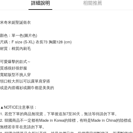
相關說明
詳細說明
相關推薦
【關於「AFTEE先享後付」】
ATM付款
AFTEE先享後付是「在收到商品之後才付款」的支付方式。 讓您購物簡單
便利好安心！
米奇米妮聖誕衛衣
１．簡單：不需註冊會員、不需綁卡、不需儲值。
運送方式
２．便利：只要手機號碼，簡訊認證，即可結帳。
顏色：單一色(圖片色)
３．安心：先確認商品／服務後，再付款。
全家付款取貨
尺碼：F size (S-XL) 衣長73 胸圍128 (cm)
每筆NT$80，滿NT$999(含以上)免運費
【「AFTEE先享後付」結帳流程】
材質：棉質內刷毛
１．於結帳方式選擇「AFTEE先享後付」後，將跳轉至「AFTEE先享後付」
7-11付款取貨
結帳頁面，進行簡訊認證並確認金額後，即可完成結帳。
可愛爆擊的款式～
２．訂單成立數日內，您將收到繳費通知簡訊。
每筆NT$80，滿NT$999(含以上)免運費
質感很好很舒服
３．收到繳費通知簡訊後14天內，點擊此簡訊中的連結，可透過四大超商／
ATM／網路銀行／等多元方式進行付款，方視為交易完成。
寬鬆版型不挑人穿
宅配
※ 請注意：結帳手續完成當下不需立刻繳費，但若您需要取消訂單，請聯絡
領口較大所以可以露單肩穿搭
每筆NT$150，滿NT$1,499(含以上)免運費
購買商品的店家。未經商家同意取消之訂單仍視為有效，需透過AFTEE先享
或是內搭襯衫或圍巾都是美美的
後付繳納相關費用。
郵局
※ 交易是否成功請以「AFTEE先享後付 」之結帳頁面顯示為準，若有關於
是否繳費成功／繳費後需取消欲退款等相關疑問，請聯繫「AFTEE先享後付
每筆NT$80，滿NT$999(含以上)免運費
客戶支援中心」
https://netprotections.freshdesk.com/support/home
▲NOTICE注意事項： 
1. 若您下單的商品無現貨，下單後追加7至30天，無法等待請勿下單。 
海外宅配
查看運費
【注意事項】
2. 韓國商品不一定都有Made in Korea的韓標，有時是Made in China的陸標或
１．透過由恩沛科技股份有限公司提供之「AFTEE先享後付」服務完成之交
無標若非常在意請勿下單。 
易，需依本服務之必要範圍內提供個人資料，並將交易相關給付款項請求債
權轉讓予恩沛科技股份有限公司。