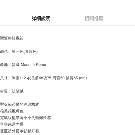
AFTEE先享後付
相關說明
【關於「AFTEE先享後付」】
詳細說明
相關推薦
ATM付款
AFTEE先享後付是「在收到商品之後才付款」的支付方式。 讓您購物簡單
便利好安心！
１．簡單：不需註冊會員、不需綁卡、不需儲值。
運送方式
聖誕格紋襯衫
２．便利：只要手機號碼，簡訊認證，即可結帳。
３．安心：先確認商品／服務後，再付款。
全家付款取貨
顏色：單一色(圖片色)
每筆NT$80，滿NT$999(含以上)免運費
【「AFTEE先享後付」結帳流程】
１．於結帳方式選擇「AFTEE先享後付」後，將跳轉至「AFTEE先享後付」
產地：韓國 Made in Korea
7-11付款取貨
結帳頁面，進行簡訊認證並確認金額後，即可完成結帳。
２．訂單成立數日內，您將收到繳費通知簡訊。
每筆NT$80，滿NT$999(含以上)免運費
３．收到繳費通知簡訊後14天內，點擊此簡訊中的連結，可透過四大超商／
尺寸：胸圍112 衣長前68後75 肩寬50 袖長55 (cm) 
ATM／網路銀行／等多元方式進行付款，方視為交易完成。
宅配
※ 請注意：結帳手續完成當下不需立刻繳費，但若您需要取消訂單，請聯絡
材質：法蘭絨
每筆NT$150，滿NT$1,499(含以上)免運費
購買商品的店家。未經商家同意取消之訂單仍視為有效，需透過AFTEE先享
後付繳納相關費用。
郵局
※ 交易是否成功請以「AFTEE先享後付 」之結帳頁面顯示為準，若有關於
聖誕節必備的經典格紋
是否繳費成功／繳費後需取消欲退款等相關疑問，請聯繫「AFTEE先享後付
很美很襯膚色
每筆NT$80，滿NT$999(含以上)免運費
客戶支援中心」
https://netprotections.freshdesk.com/support/home
寬鬆版型帶著小小的慵懶性感
海外宅配
查看運費
單穿或是內搭
【注意事項】
甚至當外搭罩衫都好看
１．透過由恩沛科技股份有限公司提供之「AFTEE先享後付」服務完成之交