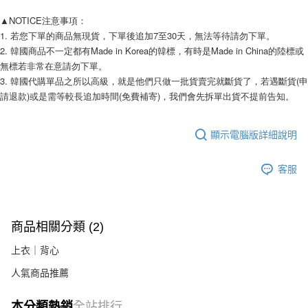
易，需依本服務之必要範圍內提供個人資料，並將交易相關給付款項請求債
權轉讓予恩沛科技股份有限公司。
▲NOTICE注意事項： 
２．關於個人資料處理事宜，請瀏覽以下網址：
1. 若您下單的商品無現貨，下單後追加7至30天，無法等待請勿下單。 
https://aftee.tw/terms/#terms3
2. 韓國商品不一定都有Made in Korea的韓標，有時是Made in China的陸標或
３．未成年的使用者請事先徵得法定代理人或監護人之同意方可使用
「AFTEE先享後付」，若未經同意申辦者引起之損失，本公司不負相關責
無標若非常在意請勿下單。 
任。
3. 韓國代購單品之所以高級，就是他們只做一批貨賣完就斷貨了，若遇斷貨(申
４．使用「AFTEE先享後付」時，將依據個別帳號之用戶狀況，依本公司即
請退款)或是需等較長追加時間(免費補寄)，我們會先拆單出貨不提前告知。 
時審查核予不同之上限額度；若仍有額度不足之情形，本公司將視審查結果
請求用戶進行身份認證。
５．嚴禁一人註冊多個帳號或使用他人資訊註冊。若發現惡意使用之情形，
顯示電腦版詳細說明
恩沛科技股份有限公司將有權停止該用戶之使用額度並採取法律行動。
客服
商品相關分類 (2)
上衣｜背心
人氣商品推薦
本分類熱銷
全站排行