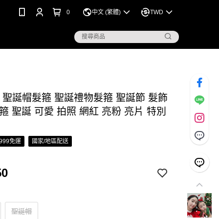
0
中文 (繁體)
TWD
S 聖誕帽髮箍 聖誕禮物髮箍 聖誕節 髮飾
箍 聖誕 可愛 拍照 網紅 亮粉 亮片 特別
999免運
國家/地區配送
50
聖誕帽