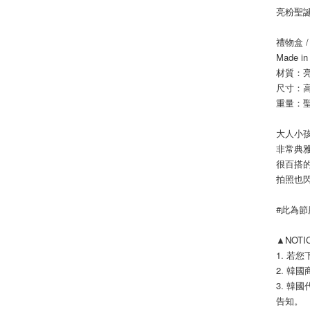
亮粉聖
禮物盒 /
Made i
材質：
尺寸：高13
重量：聖
大人小
非常典
很百搭
拍照也
#此為
▲NOT
1. 若
2. 韓國
3. 韓
告知。 