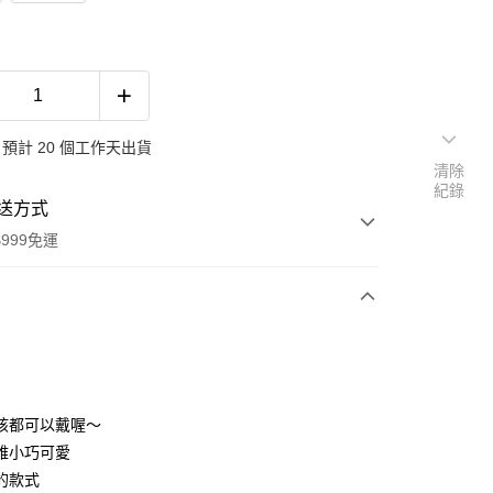
預計 20 個工作天出貨
清除
紀錄
送方式
999免運
次付款
期付款
0 利率 每期
NT$50
21家銀行
孩都可以戴喔～
0 利率 每期
NT$25
21家銀行
庫商業銀行
第一商業銀行
雅小巧可愛
業銀行
彰化商業銀行
 0 利率 每期
NT$12
21家銀行
的款式
庫商業銀行
第一商業銀行