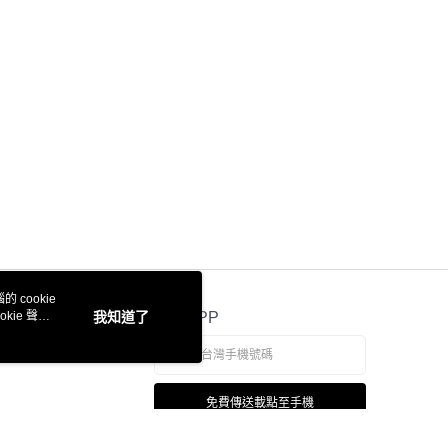
科技股份有限公司將有權停止該用戶之使用額度並採取法律行
 cookie
kie 聲明
我知道了
官方APP
免費傳送載點至手機