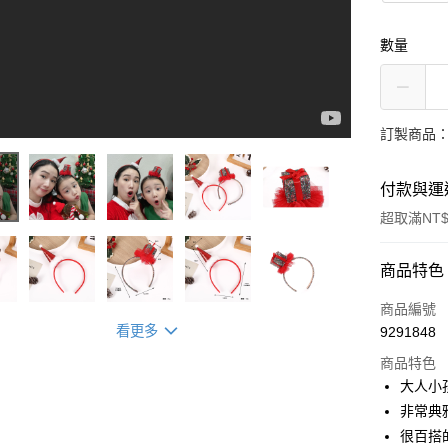
數量
訂製商品：
付款與運
超取滿NT$
付款方式
商品特色
信用卡一
商品編號
看更多
9291848
信用卡分
商品特色
3 期 
大人小
6 期 
合作金
非常典
華南商
12 期
很百搭
合作金