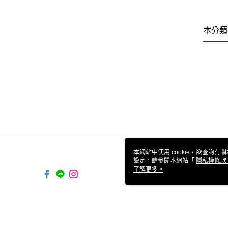
本分類
本網站中使用 cookie，欲查詢有關
設定，請參閱本網站「
隱私權條款
使用 cookie。
了解更多 >