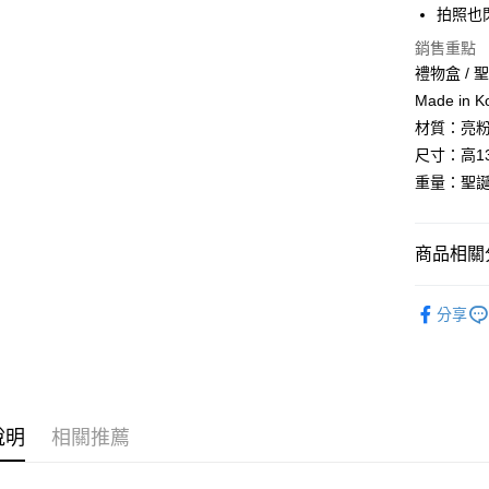
上海商
華南商
拍照也
24 期
合作金
國泰世
上海商
華南商
銷售重點
臺灣中
合作金
超商取貨
國泰世
上海商
匯豐（
禮物盒 / 
華南商
臺灣中
國泰世
聯邦商
LINE Pay
上海商
Made in 
匯豐（
臺灣中
元大商
兆豐國
聯邦商
材質：亮
匯豐（
Apple Pay
玉山商
台中商
元大商
尺寸：高13.
聯邦商
台新國
華泰商
玉山商
街口支付
元大商
重量：聖誕
台灣樂
遠東國
台新國
玉山商
永豐商
台灣樂
悠遊付
台新國
星展（
台灣樂
商品相關分
中國信
Google Pa
髮飾｜帽
AFTEE先
分享
相關說明
人氣商品
【關於「A
ATM付款
AFTEE
全部配件
便利好安
１．簡單
２．便利
運送方式
說明
相關推薦
３．安心
全家付款
【「AFT