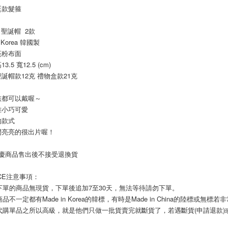
每筆NT$8
１．於結帳
誕款髮箍
付」結帳
7-11付款
２．訂單
 聖誕帽  2款
３．收到繳
每筆NT$8
n Korea 韓國製
／ATM／
亮粉布面
※ 請注意
宅配
絡購買商品
.5 寬12.5 (cm)
先享後付
每筆NT$1
誕帽款12克 禮物盒款21克
※ 交易是
是否繳費成
郵局
孩都可以戴喔～
付客戶支
每筆NT$8
雅小巧可愛
【注意事
的款式
海外宅配
１．透過由
閃亮亮的很出片喔！
交易，需
求債權轉
節慶商品售出後不接受退換貨
２．關於
https://aft
３．未成
ICE注意事項： 
「AFTE
您下單的商品無現貨，下單後追加7至30天，無法等待請勿下單。 
任。
商品不一定都有Made in Korea的韓標，有時是Made in China的陸標或無標
４．使用「
即時審查
國代購單品之所以高級，就是他們只做一批貨賣完就斷貨了，若遇斷貨(申請退款
結果請求
５．嚴禁