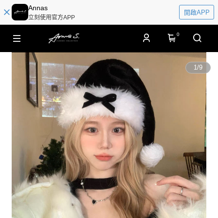
Annas
開啟APP
立刻使用官方APP
0
1
/
9