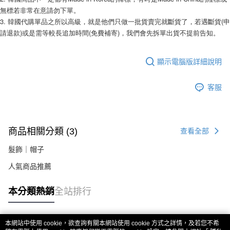
２．關於個人資料處理事宜，請瀏覽以下網址：
無標若非常在意請勿下單。
https://aftee.tw/terms/#terms3
3. 韓國代購單品之所以高級，就是他們只做一批貨賣完就斷貨了，若遇斷貨(申
３．未成年的使用者請事先徵得法定代理人或監護人之同意方可使用
請退款)或是需等較長追加時間(免費補寄)，我們會先拆單出貨不提前告知。 
「AFTEE先享後付」，若未經同意申辦者引起之損失，本公司不負相關責
任。
４．使用「AFTEE先享後付」時，將依據個別帳號之用戶狀況，依本公司即
顯示電腦版詳細說明
時審查核予不同之上限額度；若仍有額度不足之情形，本公司將視審查結果
請求用戶進行身份認證。
５．嚴禁一人註冊多個帳號或使用他人資訊註冊。若發現惡意使用之情形，
客服
恩沛科技股份有限公司將有權停止該用戶之使用額度並採取法律行動。
商品相關分類 (3)
查看全部
髮飾｜帽子
人氣商品推薦
本分類熱銷
全站排行
本網站中使用 cookie，欲查詢有關本網站使用 cookie 方式之詳情，及若您不希