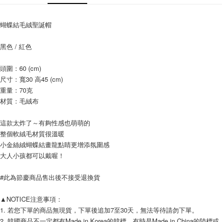
相關說明
【關於「AFTEE先享後付」】
ATM付款
AFTEE先享後付是「在收到商品之後才付款」的支付方式。 讓您購物簡單
蝴蝶結毛絨聖誕帽
便利好安心！
１．簡單：不需註冊會員、不需綁卡、不需儲值。
黑色 / 紅色
運送方式
２．便利：只要手機號碼，簡訊認證，即可結帳。
３．安心：先確認商品／服務後，再付款。
全家付款取貨
頭圍：60 (cm)  
每筆NT$80，滿NT$999(含以上)免運費
【「AFTEE先享後付」結帳流程】
尺寸：寬30 高45 (cm) 
１．於結帳方式選擇「AFTEE先享後付」後，將跳轉至「AFTEE先享後付」
重量：70克
7-11付款取貨
結帳頁面，進行簡訊認證並確認金額後，即可完成結帳。
材質：毛絨布
２．訂單成立數日內，您將收到繳費通知簡訊。
每筆NT$80，滿NT$999(含以上)免運費
３．收到繳費通知簡訊後14天內，點擊此簡訊中的連結，可透過四大超商／
ATM／網路銀行／等多元方式進行付款，方視為交易完成。
這款太炸了～有夠性感也萌萌的
宅配
※ 請注意：結帳手續完成當下不需立刻繳費，但若您需要取消訂單，請聯絡
整個軟絨毛材質很溫暖
每筆NT$150，滿NT$1,499(含以上)免運費
購買商品的店家。未經商家同意取消之訂單仍視為有效，需透過AFTEE先享
小金絲絨蝴蝶結畫龍點睛更增添氛圍感
後付繳納相關費用。
大人小孩都可以戴喔！
郵局
※ 交易是否成功請以「AFTEE先享後付 」之結帳頁面顯示為準，若有關於
是否繳費成功／繳費後需取消欲退款等相關疑問，請聯繫「AFTEE先享後付
每筆NT$80，滿NT$999(含以上)免運費
客戶支援中心」
https://netprotections.freshdesk.com/support/home
#此為節慶商品售出後不接受退換貨
海外宅配
查看運費
【注意事項】
▲NOTICE注意事項： 
１．透過由恩沛科技股份有限公司提供之「AFTEE先享後付」服務完成之交
1. 若您下單的商品無現貨，下單後追加7至30天，無法等待請勿下單。 
易，需依本服務之必要範圍內提供個人資料，並將交易相關給付款項請求債
權轉讓予恩沛科技股份有限公司。
2. 韓國商品不一定都有Made in Korea的韓標，有時是Made in China的陸標或