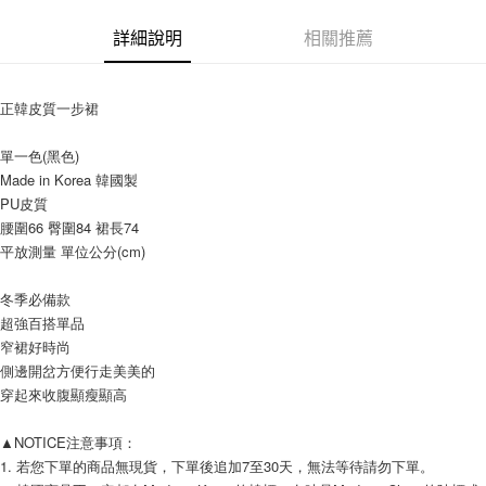
相關說明
【關於「AFTEE先享後付」】
詳細說明
相關推薦
ATM付款
AFTEE先享後付是「在收到商品之後才付款」的支付方式。 讓您購物簡單
便利好安心！
１．簡單：不需註冊會員、不需綁卡、不需儲值。
運送方式
正韓皮質一步裙
２．便利：只要手機號碼，簡訊認證，即可結帳。
３．安心：先確認商品／服務後，再付款。
全家付款取貨
單一色(黑色)
每筆NT$80，滿NT$999(含以上)免運費
【「AFTEE先享後付」結帳流程】
Made in Korea 韓國製
１．於結帳方式選擇「AFTEE先享後付」後，將跳轉至「AFTEE先享後付」
PU皮質
7-11付款取貨
結帳頁面，進行簡訊認證並確認金額後，即可完成結帳。
腰圍66 臀圍84 裙長74
２．訂單成立數日內，您將收到繳費通知簡訊。
每筆NT$80，滿NT$999(含以上)免運費
３．收到繳費通知簡訊後14天內，點擊此簡訊中的連結，可透過四大超商／
平放測量 單位公分(cm) 
ATM／網路銀行／等多元方式進行付款，方視為交易完成。
宅配
※ 請注意：結帳手續完成當下不需立刻繳費，但若您需要取消訂單，請聯絡
冬季必備款
每筆NT$150，滿NT$1,499(含以上)免運費
購買商品的店家。未經商家同意取消之訂單仍視為有效，需透過AFTEE先享
超強百搭單品
後付繳納相關費用。
郵局
※ 交易是否成功請以「AFTEE先享後付 」之結帳頁面顯示為準，若有關於
窄裙好時尚
是否繳費成功／繳費後需取消欲退款等相關疑問，請聯繫「AFTEE先享後付
側邊開岔方便行走美美的
每筆NT$80，滿NT$999(含以上)免運費
客戶支援中心」
https://netprotections.freshdesk.com/support/home
穿起來收腹顯瘦顯高
海外宅配
查看運費
【注意事項】
▲NOTICE注意事項： 
１．透過由恩沛科技股份有限公司提供之「AFTEE先享後付」服務完成之交
易，需依本服務之必要範圍內提供個人資料，並將交易相關給付款項請求債
1. 若您下單的商品無現貨，下單後追加7至30天，無法等待請勿下單。 
權轉讓予恩沛科技股份有限公司。