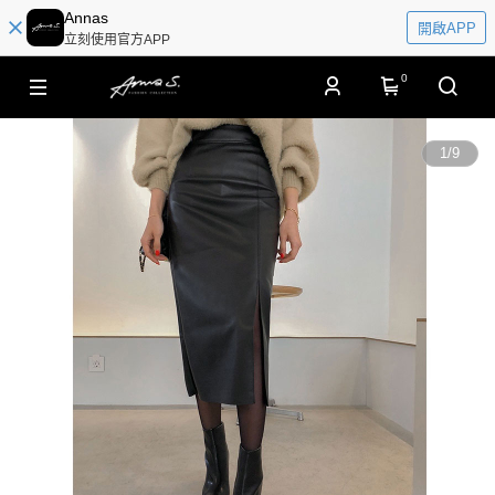
Annas
開啟APP
立刻使用官方APP
0
1
/
9