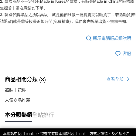
2. 韓國商品不一定都有Made in Korea的韓標，有時是Made in China的陸標或
２．關於個人資料處理事宜，請瀏覽以下網址：
無標若非常在意請勿下單。 
https://aftee.tw/terms/#terms3
3. 韓國代購單品之所以高級，就是他們只做一批貨賣完就斷貨了，若遇斷貨(申
３．未成年的使用者請事先徵得法定代理人或監護人之同意方可使用
「AFTEE先享後付」，若未經同意申辦者引起之損失，本公司不負相關責
請退款)或是需等較長追加時間(免費補寄)，我們會先拆單出貨不提前告知。 
任。
４．使用「AFTEE先享後付」時，將依據個別帳號之用戶狀況，依本公司即
時審查核予不同之上限額度；若仍有額度不足之情形，本公司將視審查結果
顯示電腦版詳細說明
請求用戶進行身份認證。
５．嚴禁一人註冊多個帳號或使用他人資訊註冊。若發現惡意使用之情形，
恩沛科技股份有限公司將有權停止該用戶之使用額度並採取法律行動。
客服
商品相關分類 (3)
查看全部
褲裝｜裙裝
人氣商品推薦
本分類熱銷
全站排行
本網站中使用 cookie，欲查詢有關本網站使用 cookie 方式之詳情，及若您不希