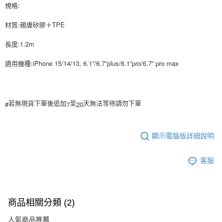
相關說明
規格:
【關於「AFTEE先享後付」】
ATM付款
AFTEE先享後付是「在收到商品之後才付款」的支付方式。 讓您購物簡單
材質:親膚矽膠＋TPE
便利好安心！
１．簡單：不需註冊會員、不需綁卡、不需儲值。
長度:1.2m
運送方式
２．便利：只要手機號碼，簡訊認證，即可結帳。
３．安心：先確認商品／服務後，再付款。
全家付款取貨
適用機種:iPhone 15/14/13, 6.1”/6.7”plus/6.1”pro/6.7” pro max
每筆NT$80，滿NT$999(含以上)免運費
【「AFTEE先享後付」結帳流程】
１．於結帳方式選擇「AFTEE先享後付」後，將跳轉至「AFTEE先享後付」
7-11付款取貨
結帳頁面，進行簡訊認證並確認金額後，即可完成結帳。
#
7
20
２．訂單成立數日內，您將收到繳費通知簡訊。
若無現貨下單後追加
至
天無法等待請勿下單
每筆NT$80，滿NT$999(含以上)免運費
３．收到繳費通知簡訊後14天內，點擊此簡訊中的連結，可透過四大超商／
ATM／網路銀行／等多元方式進行付款，方視為交易完成。
宅配
※ 請注意：結帳手續完成當下不需立刻繳費，但若您需要取消訂單，請聯絡
顯示電腦版詳細說明
每筆NT$150，滿NT$1,499(含以上)免運費
購買商品的店家。未經商家同意取消之訂單仍視為有效，需透過AFTEE先享
後付繳納相關費用。
郵局
※ 交易是否成功請以「AFTEE先享後付 」之結帳頁面顯示為準，若有關於
客服
是否繳費成功／繳費後需取消欲退款等相關疑問，請聯繫「AFTEE先享後付
每筆NT$80，滿NT$999(含以上)免運費
客戶支援中心」
https://netprotections.freshdesk.com/support/home
海外宅配
查看運費
【注意事項】
商品相關分類 (2)
１．透過由恩沛科技股份有限公司提供之「AFTEE先享後付」服務完成之交
易，需依本服務之必要範圍內提供個人資料，並將交易相關給付款項請求債
人氣商品推薦
權轉讓予恩沛科技股份有限公司。