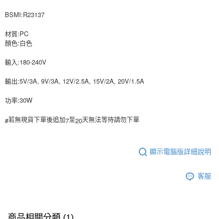
相關說明
BSMI:R23137
【關於「AFTEE先享後付」】
ATM付款
AFTEE先享後付是「在收到商品之後才付款」的支付方式。 讓您購物簡單
便利好安心！
材質:PC
１．簡單：不需註冊會員、不需綁卡、不需儲值。
顏色:白色
運送方式
２．便利：只要手機號碼，簡訊認證，即可結帳。
３．安心：先確認商品／服務後，再付款。
輸入:180-240V
全家付款取貨
每筆NT$80，滿NT$999(含以上)免運費
【「AFTEE先享後付」結帳流程】
輸出:5V/3A, 9V/3A, 12V/2.5A, 15V/2A, 20V/1.5A
１．於結帳方式選擇「AFTEE先享後付」後，將跳轉至「AFTEE先享後付」
7-11付款取貨
結帳頁面，進行簡訊認證並確認金額後，即可完成結帳。
功率:30W
２．訂單成立數日內，您將收到繳費通知簡訊。
每筆NT$80，滿NT$999(含以上)免運費
３．收到繳費通知簡訊後14天內，點擊此簡訊中的連結，可透過四大超商／
#
7
20
若無現貨下單後追加
ATM／網路銀行／等多元方式進行付款，方視為交易完成。
至
天無法等待請勿下單
宅配
※ 請注意：結帳手續完成當下不需立刻繳費，但若您需要取消訂單，請聯絡
每筆NT$150，滿NT$1,499(含以上)免運費
購買商品的店家。未經商家同意取消之訂單仍視為有效，需透過AFTEE先享
後付繳納相關費用。
顯示電腦版詳細說明
郵局
※ 交易是否成功請以「AFTEE先享後付 」之結帳頁面顯示為準，若有關於
是否繳費成功／繳費後需取消欲退款等相關疑問，請聯繫「AFTEE先享後付
每筆NT$80，滿NT$999(含以上)免運費
客戶支援中心」
https://netprotections.freshdesk.com/support/home
客服
海外宅配
查看運費
【注意事項】
１．透過由恩沛科技股份有限公司提供之「AFTEE先享後付」服務完成之交
易，需依本服務之必要範圍內提供個人資料，並將交易相關給付款項請求債
商品相關分類 (1)
權轉讓予恩沛科技股份有限公司。