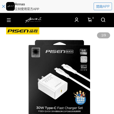
Annas
開啟APP
立刻使用官方APP
0
1
/
9