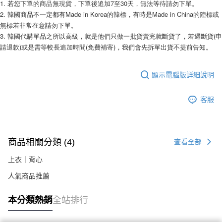
1. 若您下單的商品無現貨，下單後追加7至30天，無法等待請勿下單。 
２．關於個人資料處理事宜，請瀏覽以下網址：
2. 韓國商品不一定都有Made in Korea的韓標，有時是Made in China的陸標或
https://aftee.tw/terms/#terms3
無標若非常在意請勿下單。 
３．未成年的使用者請事先徵得法定代理人或監護人之同意方可使用
「AFTEE先享後付」，若未經同意申辦者引起之損失，本公司不負相關責
3. 韓國代購單品之所以高級，就是他們只做一批貨賣完就斷貨了，若遇斷貨(申
任。
請退款)或是需等較長追加時間(免費補寄)，我們會先拆單出貨不提前告知。 
４．使用「AFTEE先享後付」時，將依據個別帳號之用戶狀況，依本公司即
時審查核予不同之上限額度；若仍有額度不足之情形，本公司將視審查結果
請求用戶進行身份認證。
顯示電腦版詳細說明
５．嚴禁一人註冊多個帳號或使用他人資訊註冊。若發現惡意使用之情形，
恩沛科技股份有限公司將有權停止該用戶之使用額度並採取法律行動。
客服
商品相關分類 (4)
查看全部
上衣｜背心
人氣商品推薦
本分類熱銷
全站排行