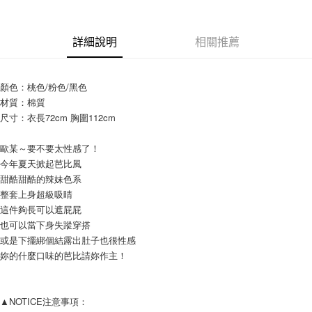
相關說明
【關於「AFTEE先享後付」】
ATM付款
AFTEE先享後付是「在收到商品之後才付款」的支付方式。 讓您購物簡單
詳細說明
相關推薦
便利好安心！
１．簡單：不需註冊會員、不需綁卡、不需儲值。
運送方式
２．便利：只要手機號碼，簡訊認證，即可結帳。
３．安心：先確認商品／服務後，再付款。
顏色：桃色/粉色/黑色
全家付款取貨
材質：棉質
每筆NT$80，滿NT$999(含以上)免運費
【「AFTEE先享後付」結帳流程】
尺寸：衣長72cm 胸圍112cm
１．於結帳方式選擇「AFTEE先享後付」後，將跳轉至「AFTEE先享後付」
7-11付款取貨
結帳頁面，進行簡訊認證並確認金額後，即可完成結帳。
２．訂單成立數日內，您將收到繳費通知簡訊。
歐某～要不要太性感了！
每筆NT$80，滿NT$999(含以上)免運費
３．收到繳費通知簡訊後14天內，點擊此簡訊中的連結，可透過四大超商／
今年夏天掀起芭比風
ATM／網路銀行／等多元方式進行付款，方視為交易完成。
宅配
甜酷甜酷的辣妹色系
※ 請注意：結帳手續完成當下不需立刻繳費，但若您需要取消訂單，請聯絡
整套上身超級吸睛
每筆NT$150，滿NT$1,499(含以上)免運費
購買商品的店家。未經商家同意取消之訂單仍視為有效，需透過AFTEE先享
這件夠長可以遮屁屁
後付繳納相關費用。
郵局
※ 交易是否成功請以「AFTEE先享後付 」之結帳頁面顯示為準，若有關於
也可以當下身失蹤穿搭
是否繳費成功／繳費後需取消欲退款等相關疑問，請聯繫「AFTEE先享後付
或是下擺綁個結露出肚子也很性感
每筆NT$80，滿NT$999(含以上)免運費
客戶支援中心」
https://netprotections.freshdesk.com/support/home
妳的什麼口味的芭比請妳作主！
海外宅配
查看運費
【注意事項】
１．透過由恩沛科技股份有限公司提供之「AFTEE先享後付」服務完成之交
易，需依本服務之必要範圍內提供個人資料，並將交易相關給付款項請求債
▲NOTICE注意事項： 
權轉讓予恩沛科技股份有限公司。