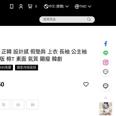
0
中文 (繁體)
TWD
S 正韓 設計感 假墊肩 上衣 長袖 公主袖
版 棉T 素面 氣質 顯瘦 韓劇
999免運
國家/地區配送
60
灰
白
粉