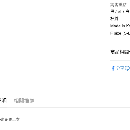
上海商
華南商
銷售重點
臺灣中
合作金
超商取貨
國泰世
上海商
匯豐（
黑 / 灰 / 白
華南商
臺灣中
國泰世
聯邦商
LINE Pay
上海商
棉質
匯豐（
臺灣中
元大商
兆豐國
聯邦商
Made in 
匯豐（
Apple Pay
玉山商
台中商
元大商
F size (S-
聯邦商
台新國
華泰商
玉山商
街口支付
元大商
台灣樂
遠東國
台新國
玉山商
永豐商
台灣樂
悠遊付
商品相關分
台新國
星展（
台灣樂
中國信
Google Pa
上衣｜背
分享
AFTEE先
人氣商品
相關說明
【婚宴派
【關於「A
ATM付款
AFTEE
【職場女
便利好安
１．簡單
說明
相關推薦
２．便利
運送方式
３．安心
全家付款
墊肩縮腰上衣
【「AFT
每筆NT$8
１．於結帳