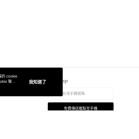
 cookie
kie 聲明
我知道了
官方APP
免費傳送載點至手機
若接到可疑電話，請洽詢165反詐騙專線