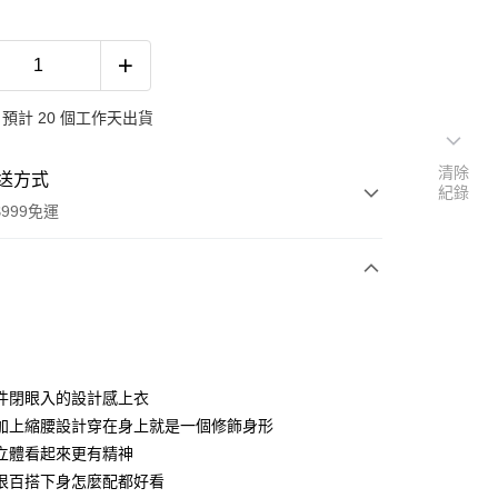
預計 20 個工作天出貨
清除
送方式
紀錄
999免運
次付款
期付款
0 利率 每期
NT$253
21家銀行
件閉眼入的設計感上衣
0 利率 每期
NT$126
21家銀行
庫商業銀行
第一商業銀行
加上縮腰設計穿在身上就是一個修飾身形
業銀行
彰化商業銀行
 0 利率 每期
NT$63
21家銀行
立體看起來更有精神
庫商業銀行
第一商業銀行
業儲蓄銀行
台北富邦商業銀行
業銀行
彰化商業銀行
很百搭下身怎麼配都好看
 0 利率 每期
NT$31
20家銀行
庫商業銀行
第一商業銀行
華商業銀行
兆豐國際商業銀行