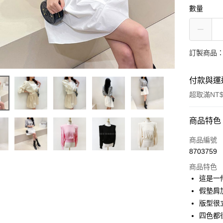
數量
訂製商品：
付款與運
超取滿NT$
付款方式
商品特色
信用卡一
商品編號
8703759
信用卡分
商品特色
3 期 
這是一
6 期 
合作金
假墊肩
華南商
12 期
版型很
合作金
上海商
華南商
四色都
24 期
合作金
國泰世