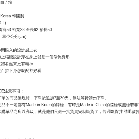
付」結帳
 白 / 粉
7-11付款
２．訂單
３．收到繳
每筆NT$8
n Korea 韓國製
／ATM／
S-L)
※ 請注意
宅配
絡購買商品
胸寬53 袖寬28 全長62 袖長50
先享後付
每筆NT$1
 單位公分(cm) 
※ 交易是
是否繳費成
郵局
件閉眼入的設計感上衣
付客戶支
每筆NT$8
加上縮腰設計穿在身上就是一個修飾身形
【注意事
立體看起來更有精神
海外宅配
１．透過由
很百搭下身怎麼配都好看
交易，需
求債權轉
２．關於
https://aft
ICE注意事項： 
３．未成
您下單的商品無現貨，下單後追加7至30天，無法等待請勿下單。 
「AFTE
商品不一定都有Made in Korea的韓標，有時是Made in China的陸標或無標
任。
國代購單品之所以高級，就是他們只做一批貨賣完就斷貨了，若遇斷貨(申請退款
４．使用「
即時審查
結果請求
５．嚴禁
形，恩沛