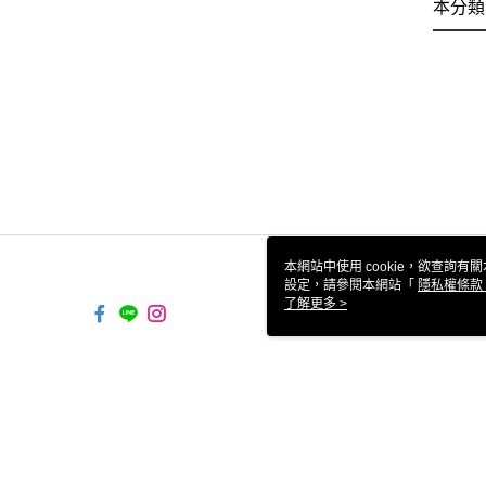
本分類
本網站中使用 cookie，欲查詢有關
設定，請參閱本網站「
隱私權條款
使用 cookie。
了解更多 >