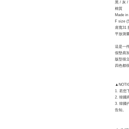
黑 / 灰 /
棉質
Made i
F size (
肩寬31 
平放測量
這是一
假墊肩
版型很
四色都
▲NOT
1. 若
2. 韓國
3. 韓
告知。 