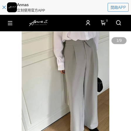
Annas
開啟APP
立刻使用官方APP
0
1
/
9