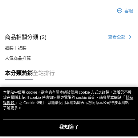
２．關於個人資料處理事宜，請瀏覽以下網址：
https://aftee.tw/terms/#terms3
客服
３．未成年的使用者請事先徵得法定代理人或監護人之同意方可使用
「AFTEE先享後付」，若未經同意申辦者引起之損失，本公司不負相關責
任。
４．使用「AFTEE先享後付」時，將依據個別帳號之用戶狀況，依本公司即
商品相關分類 (3)
查看全部
時審查核予不同之上限額度；若仍有額度不足之情形，本公司將視審查結果
請求用戶進行身份認證。
褲裝｜裙裝
５．嚴禁一人註冊多個帳號或使用他人資訊註冊。若發現惡意使用之情形，
恩沛科技股份有限公司將有權停止該用戶之使用額度並採取法律行動。
人氣商品推薦
本分類熱銷
全站排行
本網站中使用 cookie，欲查詢有關本網站使用 cookie 方式之詳情，及若您不希
熱門標籤
望在電腦上使用 cookie 時應如何變更電腦的 cookie 設定，請參閱本網站「
隱私
權條款
」之 Cookie 聲明。您繼續使用本網站即表示您同意本公司得按本網站使
用條款之 Cookie 聲明使用 cookie。
了解更多 >
我知道了