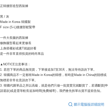
相關說明
正韓腰部造型西裝褲
【關於「AFTEE先享後付」】
ATM付款
AFTEE先享後付是「在收到商品之後才付款」的支付方式。 讓您購物簡單
便利好安心！
黑 / 灰
１．簡單：不需註冊會員、不需綁卡、不需儲值。
Made in Korea 韓國製
運送方式
２．便利：只要手機號碼，簡訊認證，即可結帳。
F size (S-L)後腰部鬆緊帶
３．安心：先確認商品／服務後，再付款。
全家付款取貨
每筆NT$80，滿NT$999(含以上)免運費
【「AFTEE先享後付」結帳流程】
一件大長腿的西裝褲
１．於結帳方式選擇「AFTEE先享後付」後，將跳轉至「AFTEE先享後付」
修飾腿型看起來更修長
7-11付款取貨
結帳頁面，進行簡訊認證並確認金額後，即可完成結帳。
上身搭襯衫或素T就超好看
２．訂單成立數日內，您將收到繳費通知簡訊。
每筆NT$80，滿NT$999(含以上)免運費
是一件非常直得投資的時尚單品
３．收到繳費通知簡訊後14天內，點擊此簡訊中的連結，可透過四大超商／
ATM／網路銀行／等多元方式進行付款，方視為交易完成。
宅配
※ 請注意：結帳手續完成當下不需立刻繳費，但若您需要取消訂單，請聯絡
▲NOTICE注意事項： 
每筆NT$150，滿NT$1,499(含以上)免運費
購買商品的店家。未經商家同意取消之訂單仍視為有效，需透過AFTEE先享
1. 若您下單的商品無現貨，下單後追加7至30天，無法等待請勿下單。 
後付繳納相關費用。
2. 韓國商品不一定都有Made in Korea的韓標，有時是Made in China的陸標或
郵局
※ 交易是否成功請以「AFTEE先享後付 」之結帳頁面顯示為準，若有關於
無標若非常在意請勿下單。 
是否繳費成功／繳費後需取消欲退款等相關疑問，請聯繫「AFTEE先享後付
每筆NT$80，滿NT$999(含以上)免運費
客戶支援中心」
https://netprotections.freshdesk.com/support/home
3. 韓國代購單品之所以高級，就是他們只做一批貨賣完就斷貨了，若遇斷貨(申
請退款)或是需等較長追加時間(免費補寄)，我們會先拆單出貨不提前告知。 
海外宅配
查看運費
【注意事項】
１．透過由恩沛科技股份有限公司提供之「AFTEE先享後付」服務完成之交
易，需依本服務之必要範圍內提供個人資料，並將交易相關給付款項請求債
顯示電腦版詳細說明
權轉讓予恩沛科技股份有限公司。