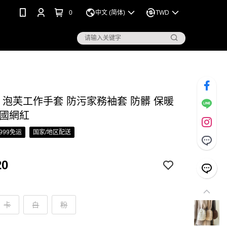
0
中文 (简体)
TWD
S 泡芙工作手套 防污家務袖套 防髒 保暖
韓國網紅
999免运
国家/地区配送
20
卡
白
粉