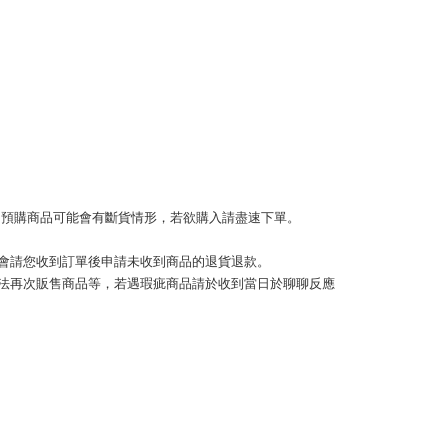
取貨
限為 14 天。唯有下載 AFTEE App 成為 AFTEE 會員者方能
45 天內付款之服務。
0，满NT$999(含以上)免运费
為商家向您請款的時間，再加上使用AFTEE可延長的天數所計
AFTEE下訂可以延長您收到商品前的繳費天數，但無法保證一
限內收到商品(例如:預購商品或預計到貨時間較長者)。因此無論
50，满NT$1,499(含以上)免运费
否，仍需要請您在AFTEE規定的時間內完成繳費。
限制
0，满NT$999(含以上)免运费
使用 AFTEE 時，將依認證結果及本公司審查結果，核予每個人不同
度
查看运费
喔！預購商品可能會有斷貨情形，若欲購入請盡速下單。 
額須大於NT$30
僅支援台灣會員
 
會請您收到訂單後申請未收到商品的退貨退款。
條款
法再次販售商品等，若遇瑕疵商品請於收到當日於聊聊反應
E先享後付」(下稱本服務)乃由恩沛科技股份有限公司(下稱 AFTEE
並由 AFTEE 向您收取款項。因使用本服務所須提供之個人資料
限於訂購人姓名、電話，收件人姓名、電話、收件地址)，將交付
EE 於本服務必要服務範圍內運用。關於 AFTEE 對於個人資料之蒐
利用，詳參 AFTEE 官網之『個人資料蒐集、處理及利用告知聲
s://aftee.tw/privacypolicy/
）。
繳費期限，將根據當次的金額加收年利率 16% 的逾期滯納金。
使用者，請事先徵得法定代理人或監護人之同意方可使用