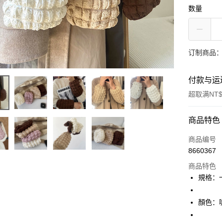
数量
订制商品：
付款与运
超取满NT$
付款方式
商品特色
信用卡一
商品编号
8660367
信用卡分
商品特色
3期 0
規格：
6期 0
合作金
华南商
12期 
顏色：咖 
合作金
上海商
华南商
24期 
合作金
国泰世