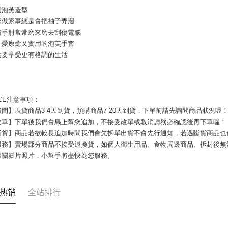
鬆泡芙造型
7-11付款
請留意繳費期
享有最長 
家做家事總是會把袖子弄濕
每笔NT$8
時手肘常常磨來磨去刮傷電腦
繳費期限，
可愛療癒又實用的泡芙手套
宅配
算出。使用
始要享受更有格調的生活
定能夠在期
每笔NT$1
收到商品與
郵局
二、付款
每笔NT$8
1. 初次
ICE注意事項：
之上限額
海外宅配
間】現貨商品3-4天到貨，預購商品7-20天到貨，下單前請先詢問商品狀況
2. 結帳金
3. 目前
改單】下單後我們會馬上幫您追加，不接受改單或取消請務必確認後再下單喔！
斷貨】商品若欲較長追加時間我們會先拆單出貨不會先行通知，若遇斷貨商品也
三、聲明
服務】賣場部分商品不接受退換貨，如個人衛生用品、食物周邊商品、拆封後無
「AFTE
相關影片照片，小幫手將盡快為您服務。
)所提供，
(包含但不
予 AFT
集、處理、
热销
全站排行
明』（
http
若款項超過
未成年的