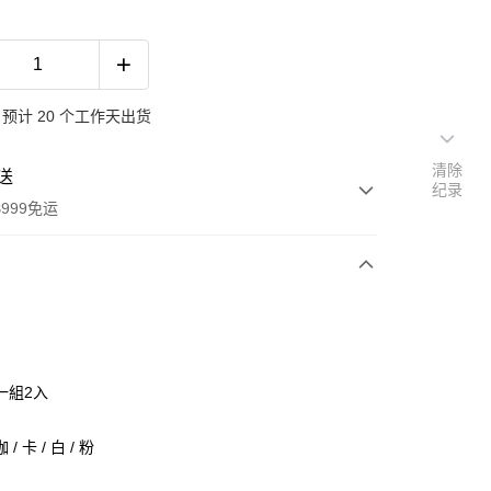
预计 20 个工作天出货
清除
送
纪录
999免运
次付款
期付款
利率，每期
NT$40
21家银行
一組2入
利率，每期
NT$20
21家银行
库商业银行
第一商业银行
业银行
彰化商业银行
0利率，每期
NT$10
21家银行
/ 卡 / 白 / 粉
库商业银行
第一商业银行
业储蓄银行
台北富邦商业银行
业银行
彰化商业银行
0利率，每期
NT$5
20家银行
库商业银行
第一商业银行
华商业银行
兆丰国际商业银行