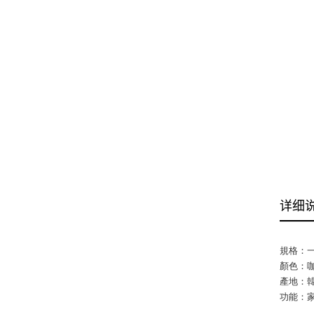
详细
規格：一
顏色：咖 /
產地：
功能：家