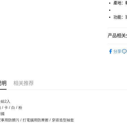
上海商
產地：
华南商
台湾中
合作金
超商取货
国泰世
上海商
汇丰（
华南商
台湾中
国泰世
联邦商
功能：家
LINE Pay
上海商
汇丰（
台湾中
元大商
兆丰国
联邦商
汇丰（
Apple Pay
玉山商
台中商
元大商
联邦商
台新国
华泰商
产品相关分
玉山商
街口支付
元大商
台湾乐
远东国
台新国
玉山商
居家生活
永丰商
台湾乐
悠遊付
台新国
分享
星展（
人气商品
台湾乐
中国信
Google Pa
AFTEE先
相关说明
一、關於 A
说明
相关推荐
ATM付款
1. 於付
窗。
2. 進行
組2入
3. 訂單
运送方式
 卡 / 白 / 粉
4. 下訂
AFTEE 
韓國
全家付款
5. 收到
事用防髒污 / 打電腦用防摩擦 / 穿搭造型袖套
每笔NT$8
APP於四