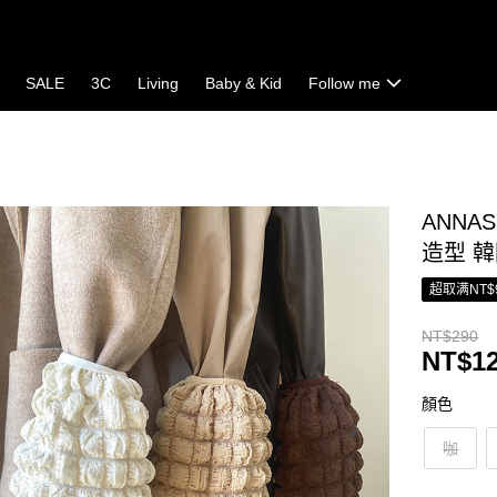
SALE
3C
Living
Baby & Kid
Follow me
ANNA
造型 
超取满NT$
NT$290
NT$1
顏色
咖