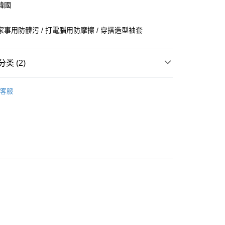
业储蓄银行
台北富邦商业银行
韓國
业银行
彰化商业银行
小企业银行
台中商业银行
库商业银行
第一商业银行
付款
华商业银行
兆丰国际商业银行
业储蓄银行
台北富邦商业银行
台湾）商业银行
华泰商业银行
业银行
彰化商业银行
小企业银行
台中商业银行
华商业银行
兆丰国际商业银行
业银行
远东国际商业银行
事用防髒污 / 打電腦用防摩擦 / 穿搭造型袖套
业储蓄银行
台北富邦商业银行
台湾）商业银行
华泰商业银行
小企业银行
台中商业银行
业银行
永丰商业银行
际商业银行
台湾中小企业银行
业银行
远东国际商业银行
台湾）商业银行
华泰商业银行
业银行
星展（台湾）商业银行
业银行
汇丰（台湾）商业银行
业银行
永丰商业银行
业银行
远东国际商业银行
际商业银行
中国信托商业银行
业银行
联邦商业银行
类 (2)
业银行
星展（台湾）商业银行
业银行
永丰商业银行
天信用卡公司
际商业银行
元大商业银行
际商业银行
中国信托商业银行
业银行
星展（台湾）商业银行
用品
业银行
玉山商业银行
天信用卡公司
际商业银行
中国信托商业银行
客服
台湾）商业银行
台新国际商业银行
推荐
天信用卡公司
托商业银行
台湾乐天信用卡公司
y
享后付
FTEE先享後付
款方式選擇AFTEE先享後付，將跳出AFTEE先享後付手機驗證視
簡訊驗證之後，即可完成結帳手續。
確認後不需事先繳費，商品會配送至您的指定地址。
完成後，您的手機會收到一封繳費通知簡訊，APP會員則會收到
APP推播通知。
取貨
商品當下無需繳費，確認無誤後，請再利用繳費通知簡訊或AFTEE
0，满NT$999(含以上)免运费
大便利商店‧ATM/網銀等方式進行付款。