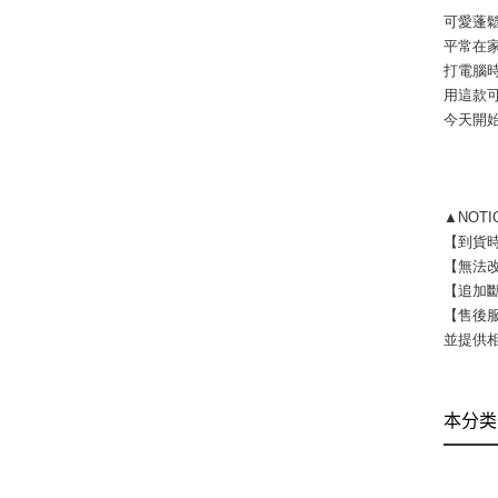
可愛蓬
平常在
打電腦
用這款
今天開
▲NOT
【到貨時
【無法
【追加
【售後
並提供
本分类