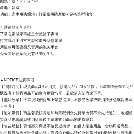
顏色：咖 / 卡 / 白 / 粉
説明
產地：韓國
一、 AFTEE代金後払いについて
ATM払い
1.お支払い方法でAFTEE代金後払いを選択すると、携帯電話認証ウィンド
功能：家事用防髒污 / 打電腦用防摩擦 / 穿搭造型袖套
ウが表示されます。
2.SMSで認証してお支払い手続を進めてください。
配送方法
可愛蓬鬆泡芙造型
3.注文するときのお支払いは不要です。商品はご指定の住所に配送されま
平常在家做家事總是會把袖子弄濕
す。
全家付款取貨
4.ご注文が完了すると、携帯に支払い通知のSMSが届きます。アプリ会員
打電腦時手肘常常磨來磨去刮傷電腦
配送毎にNT$80、NT$999以上で送料無料
の場合は、AFTEE アプリプッシュ通知が届きます。
用這款可愛療癒又實用的泡芙手套
5.商品受け取り時のお支払いは不要です。商品を確かめてから、SMSまた
今天開始要享受更有格調的生活
7-11付款取貨
はアプリの通知に従って、4大コンビニ、またはATM/オンラインバンキン
グでお支払いください。
配送毎にNT$80、NT$999以上で送料無料
代金納付期限は最短で 14 日以内ですので、ご注意ください。AFTEE アプ
宅配
リをダウンロードして AFTEE 会員になるとお支払い期限を最長 45 日以内
▲NOTICE注意事項：
配送毎にNT$150、NT$1,499以上で送料無料
まで延長できます。
【到貨時間】現貨商品3-4天到貨，預購商品7-20天到貨，下單前請先詢問商品
狀況喔！預購商品可能會有斷貨情形，若欲購入請盡速下單。 
郵局
お支払期限は、ショップが請求した期日と、AFTEEで延長できる日数をも
とに計算されます。AFTEEで注文すると、商品を受け取るまで支払い期限
【無法改單】下單後我們會馬上幫您追加，不接受改單或取消請務必確認後再
配送毎にNT$80、NT$999以上で送料無料
を延長できますが、商品を期限内に受け取れない場合があります（例：予
下單喔！ 
約商品や商品到着日が比較的遅い商品）。そのため、商品到着の有無に関
海外宅配
送料を確認
【追加斷貨】商品若欲較長追加時間我們會先拆單出貨不會先行通知，若遇斷
わらず、AFTEEで指定された期限内にお支払いください。
貨商品也會請您收到訂單後申請未收到商品的退貨退款。
【售後服務】賣場部分商品不接受退換貨，如個人衛生用品、食物周邊商品、
二、支払い限度額
1.初回 AFTEEを ご利用の際に、認証結果及び当社の審査の結果に基づ
拆封後無法再次販售商品等，若遇瑕疵商品請於收到當日於聊聊反應並提供相