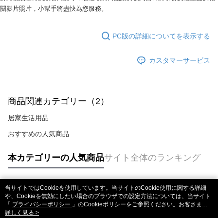
き、限度額が設定されます。
關影片照片，小幫手將盡快為您服務。
2.決済金額は最低NT$20です。
3.現在、台湾の会員のみご利用いただけます。
PC版の詳細についてを表示する
三、利用規約「AFTEE代金後払い」（以下当サービスという）はネットプ
ロテクションズ（以下 AFTEE という）が提供し、AFTEEが代金を徴収し
ます。当サービスご利用の際に提供しなければならない個人情報（注文者
カスタマーサービス
の氏名、電話番号、受取人の氏名、電話番号、受取人住所を含むがこれに
限らない）は、AFTEEに渡され当サービスで必要な範囲内で利用されま
す。AFTEEの個人情報の収集、処理、利用について、詳細はAFTEE公式ホ
ームページの『個人情報の収集、処理及び利用に関する声明』をご参照く
商品関連カテゴリー（2）
ださい（
https://aftee.tw/privacypolicy/
）。
居家生活用品
AFTEEの初回ご利用の際に、審査を通過すれば、最高額がNT$10,000にな
ります。支払い期限を過ぎた場合、その金額に基づいて年利20%の遅延滞
おすすめの人気商品
納金が加算されます。未成年の利用者は、事前に法定代理人または後見人
の同意を得ればAFTEEをご利用いただけます。
本カテゴリーの人気商品
サイト全体のランキング
個人情報の処理、利用について疑問がある、または関連する法律の権利を
行使したい場合は、ネットプロテクションズ
cs_tw@netprotections.co.jp
にご連絡ください。上記に示した個人情報を、必要な購入注文書とあわせ
当サイトではCookieを使用しています。当サイトのCookie使用に関する詳細
てAFTEEにご提供いただく、またはAFTEEにあなたの個人情報の収集、処
人気タグ
や、Cookieを無効にしたい場合のブラウザでの設定方法については、当サイト
理、利用を許可することににご同意いただけない場合は、当サービスを選
「
プライバシーポリシー
」のCookieポリシーをご参照ください。お客さま
択しないでください。
が、当サイトを引き続き使用される場合、当社がサイト利用規約のCookieポリ
詳しく見る >