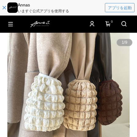
Annas
アプリを起動
いますぐ公式アプリを使用する
0
1
/
9