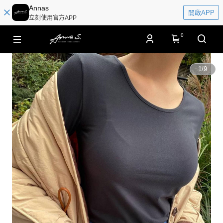
Annas
開啟APP
立刻使用官方APP
0
1
/
9