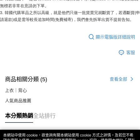
易，需依本服務之必要範圍內提供個人資料，並將交易相關給付款項請求債
無標若非常在意請勿下單。 
權轉讓予恩沛科技股份有限公司。
3. 韓國代購單品之所以高級，就是他們只做一批貨賣完就斷貨了，若遇斷貨(申
２．關於個人資料處理事宜，請瀏覽以下網址：
https://aftee.tw/terms/#terms3
請退款)或是需等較長追加時間(免費補寄)，我們會先拆單出貨不提前告知。 
３．未成年的使用者請事先徵得法定代理人或監護人之同意方可使用
「AFTEE先享後付」，若未經同意申辦者引起之損失，本公司不負相關責
任。
顯示電腦版詳細說明
４．使用「AFTEE先享後付」時，將依據個別帳號之用戶狀況，依本公司即
時審查核予不同之上限額度；若仍有額度不足之情形，本公司將視審查結果
請求用戶進行身份認證。
客服
５．嚴禁一人註冊多個帳號或使用他人資訊註冊。若發現惡意使用之情形，
恩沛科技股份有限公司將有權停止該用戶之使用額度並採取法律行動。
商品相關分類 (5)
查看全部
上衣｜背心
人氣商品推薦
本分類熱銷
全站排行
本網站中使用 cookie，欲查詢有關本網站使用 cookie 方式之詳情，及若您不希