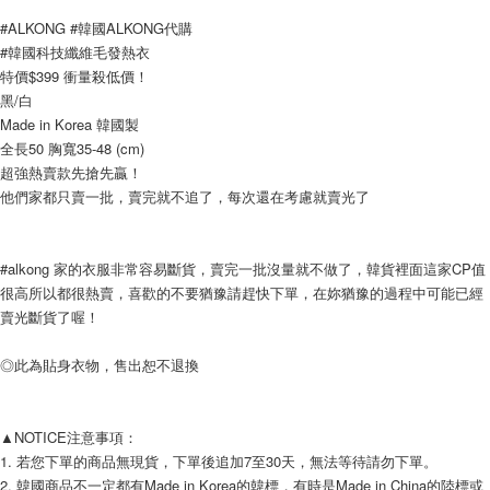
AFTEE先享後付
#ALKONG #韓國ALKONG代購
相關說明
#韓國科技纖維毛發熱衣
【關於「AFTEE先享後付」】
特價$399 衝量殺低價！
ATM付款
AFTEE先享後付是「在收到商品之後才付款」的支付方式。 讓您購物簡單
黑/白
便利好安心！
１．簡單：不需註冊會員、不需綁卡、不需儲值。
Made in Korea 韓國製
運送方式
２．便利：只要手機號碼，簡訊認證，即可結帳。
全長50 胸寬35-48 (cm)
３．安心：先確認商品／服務後，再付款。
全家付款取貨
超強熱賣款先搶先贏！
他們家都只賣一批，賣完就不追了，每次還在考慮就賣光了
每筆NT$80，滿NT$999(含以上)免運費
【「AFTEE先享後付」結帳流程】
１．於結帳方式選擇「AFTEE先享後付」後，將跳轉至「AFTEE先享後付」
7-11付款取貨
結帳頁面，進行簡訊認證並確認金額後，即可完成結帳。
２．訂單成立數日內，您將收到繳費通知簡訊。
每筆NT$80，滿NT$999(含以上)免運費
#alkong 家的衣服非常容易斷貨，賣完一批沒量就不做了，韓貨裡面這家CP值
３．收到繳費通知簡訊後14天內，點擊此簡訊中的連結，可透過四大超商／
很高所以都很熱賣，喜歡的不要猶豫請趕快下單，在妳猶豫的過程中可能已經
ATM／網路銀行／等多元方式進行付款，方視為交易完成。
宅配
賣光斷貨了喔！
※ 請注意：結帳手續完成當下不需立刻繳費，但若您需要取消訂單，請聯絡
每筆NT$150，滿NT$1,499(含以上)免運費
購買商品的店家。未經商家同意取消之訂單仍視為有效，需透過AFTEE先享
後付繳納相關費用。
◎此為貼身衣物，售出恕不退換
郵局
※ 交易是否成功請以「AFTEE先享後付 」之結帳頁面顯示為準，若有關於
是否繳費成功／繳費後需取消欲退款等相關疑問，請聯繫「AFTEE先享後付
每筆NT$80，滿NT$999(含以上)免運費
客戶支援中心」
https://netprotections.freshdesk.com/support/home
▲NOTICE注意事項： 
海外宅配
查看運費
【注意事項】
1. 若您下單的商品無現貨，下單後追加7至30天，無法等待請勿下單。 
１．透過由恩沛科技股份有限公司提供之「AFTEE先享後付」服務完成之交
2. 韓國商品不一定都有Made in Korea的韓標，有時是Made in China的陸標或