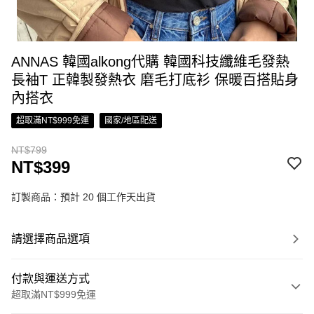
ANNAS 韓國alkong代購 韓國科技纖維毛發熱
長袖T 正韓製發熱衣 磨毛打底衫 保暖百搭貼身
內搭衣
超取滿NT$999免運
國家/地區配送
NT$799
NT$399
訂製商品：預計 20 個工作天出貨
請選擇商品選項
付款與運送方式
超取滿NT$999免運