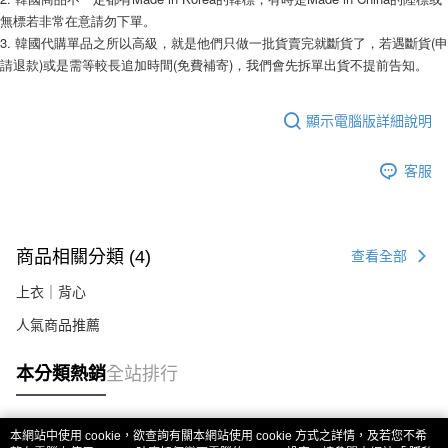
易，需依本服務之必要範圍內提供個人資料，並將交易相關給付款項請求債
無標若非常在意請勿下單。 
權轉讓予恩沛科技股份有限公司。
２．關於個人資料處理事宜，請瀏覽以下網址：
3. 韓國代購單品之所以高級，就是他們只做一批貨賣完就斷貨了，若遇斷貨(申
https://aftee.tw/terms/#terms3
請退款)或是需等較長追加時間(免費補寄)，我們會先拆單出貨不提前告知。 
３．未成年的使用者請事先徵得法定代理人或監護人之同意方可使用
「AFTEE先享後付」，若未經同意申辦者引起之損失，本公司不負相關責
任。
顯示電腦版詳細說明
４．使用「AFTEE先享後付」時，將依據個別帳號之用戶狀況，依本公司即
時審查核予不同之上限額度；若仍有額度不足之情形，本公司將視審查結果
請求用戶進行身份認證。
客服
５．嚴禁一人註冊多個帳號或使用他人資訊註冊。若發現惡意使用之情形，
恩沛科技股份有限公司將有權停止該用戶之使用額度並採取法律行動。
商品相關分類 (4)
查看全部
上衣｜背心
人氣商品推薦
本分類熱銷
全站排行
本網站中使用 cookie，欲查詢有關本網站使用 cookie 方式之詳情，及若您不希