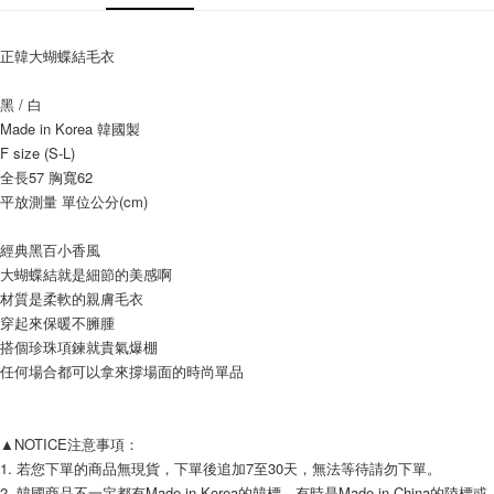
AFTEE先享後付
相關說明
正韓大蝴蝶結毛衣
【關於「AFTEE先享後付」】
ATM付款
AFTEE先享後付是「在收到商品之後才付款」的支付方式。 讓您購物簡單
便利好安心！
黑 / 白
１．簡單：不需註冊會員、不需綁卡、不需儲值。
Made in Korea 韓國製
運送方式
２．便利：只要手機號碼，簡訊認證，即可結帳。
F size (S-L)
３．安心：先確認商品／服務後，再付款。
全家付款取貨
全長57 胸寬62 
每筆NT$80，滿NT$999(含以上)免運費
平放測量 單位公分(cm) 
【「AFTEE先享後付」結帳流程】
１．於結帳方式選擇「AFTEE先享後付」後，將跳轉至「AFTEE先享後付」
7-11付款取貨
結帳頁面，進行簡訊認證並確認金額後，即可完成結帳。
經典黑百小香風
２．訂單成立數日內，您將收到繳費通知簡訊。
每筆NT$80，滿NT$999(含以上)免運費
大蝴蝶結就是細節的美感啊
３．收到繳費通知簡訊後14天內，點擊此簡訊中的連結，可透過四大超商／
材質是柔軟的親膚毛衣
ATM／網路銀行／等多元方式進行付款，方視為交易完成。
宅配
※ 請注意：結帳手續完成當下不需立刻繳費，但若您需要取消訂單，請聯絡
穿起來保暖不臃腫
每筆NT$150，滿NT$1,499(含以上)免運費
購買商品的店家。未經商家同意取消之訂單仍視為有效，需透過AFTEE先享
搭個珍珠項鍊就貴氣爆棚
後付繳納相關費用。
任何場合都可以拿來撐場面的時尚單品
郵局
※ 交易是否成功請以「AFTEE先享後付 」之結帳頁面顯示為準，若有關於
是否繳費成功／繳費後需取消欲退款等相關疑問，請聯繫「AFTEE先享後付
每筆NT$80，滿NT$999(含以上)免運費
客戶支援中心」
https://netprotections.freshdesk.com/support/home
▲NOTICE注意事項： 
海外宅配
查看運費
【注意事項】
1. 若您下單的商品無現貨，下單後追加7至30天，無法等待請勿下單。 
１．透過由恩沛科技股份有限公司提供之「AFTEE先享後付」服務完成之交
2. 韓國商品不一定都有Made in Korea的韓標，有時是Made in China的陸標或