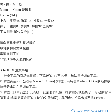
相關說明
黑 / 白 / 粉 / 藍
【關於「AFTEE先享後付」】
Made in Korea 韓國製
ATM付款
AFTEE先享後付是「在收到商品之後才付款」的支付方式。 讓您購物簡單
F size (S-L)
便利好安心！
上衣：肩寬45 胸圍120 袖長62 全長65
１．簡單：不需註冊會員、不需綁卡、不需儲值。
運送方式
２．便利：只要手機號碼，簡訊認證，即可結帳。
褲子：腰寬64 臀寬94 褲檔32 全長92 
３．安心：先確認商品／服務後，再付款。
平放測量 單位公分(cm) 
全家付款取貨
每筆NT$80，滿NT$999(含以上)免運費
【「AFTEE先享後付」結帳流程】
這套穿起來絕對超舒服的
１．於結帳方式選擇「AFTEE先享後付」後，將跳轉至「AFTEE先享後付」
7-11付款取貨
厚實的棉質緊緊包覆
結帳頁面，進行簡訊認證並確認金額後，即可完成結帳。
２．訂單成立數日內，您將收到繳費通知簡訊。
寒流來都不怕
每筆NT$80，滿NT$999(含以上)免運費
３．收到繳費通知簡訊後14天內，點擊此簡訊中的連結，可透過四大超商／
非常期待冷天氣的到來
ATM／網路銀行／等多元方式進行付款，方視為交易完成。
宅配
※ 請注意：結帳手續完成當下不需立刻繳費，但若您需要取消訂單，請聯絡
▲NOTICE注意事項： 
每筆NT$150，滿NT$1,499(含以上)免運費
購買商品的店家。未經商家同意取消之訂單仍視為有效，需透過AFTEE先享
後付繳納相關費用。
1. 若您下單的商品無現貨，下單後追加7至30天，無法等待請勿下單。 
郵局
※ 交易是否成功請以「AFTEE先享後付 」之結帳頁面顯示為準，若有關於
2. 韓國商品不一定都有Made in Korea的韓標，有時是Made in China的陸標或
是否繳費成功／繳費後需取消欲退款等相關疑問，請聯繫「AFTEE先享後付
每筆NT$80，滿NT$999(含以上)免運費
無標若非常在意請勿下單。 
客戶支援中心」
https://netprotections.freshdesk.com/support/home
3. 韓國代購單品之所以高級，就是他們只做一批貨賣完就斷貨了，若遇斷貨(申
海外宅配
查看運費
請退款)或是需等較長追加時間(免費補寄)，我們會先拆單出貨不提前告知。 
【注意事項】
１．透過由恩沛科技股份有限公司提供之「AFTEE先享後付」服務完成之交
易，需依本服務之必要範圍內提供個人資料，並將交易相關給付款項請求債
權轉讓予恩沛科技股份有限公司。
顯示電腦版詳細說明