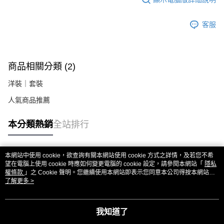
２．關於個人資料處理事宜，請瀏覽以下網址：
https://aftee.tw/terms/#terms3
客服
３．未成年的使用者請事先徵得法定代理人或監護人之同意方可使用
「AFTEE先享後付」，若未經同意申辦者引起之損失，本公司不負相關責
任。
４．使用「AFTEE先享後付」時，將依據個別帳號之用戶狀況，依本公司即
時審查核予不同之上限額度；若仍有額度不足之情形，本公司將視審查結果
商品相關分類 (2)
請求用戶進行身份認證。
５．嚴禁一人註冊多個帳號或使用他人資訊註冊。若發現惡意使用之情形，
洋裝｜套裝
恩沛科技股份有限公司將有權停止該用戶之使用額度並採取法律行動。
人氣商品推薦
本分類熱銷
全站排行
本網站中使用 cookie，欲查詢有關本網站使用 cookie 方式之詳情，及若您不希
熱門標籤
望在電腦上使用 cookie 時應如何變更電腦的 cookie 設定，請參閱本網站「
隱私
權條款
」之 Cookie 聲明。您繼續使用本網站即表示您同意本公司得按本網站使
用條款之 Cookie 聲明使用 cookie。
了解更多 >
我知道了