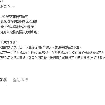
S-L)
每筆NT$8
１．於結帳
 胸寬65 cm
付」結帳
7-11付款
２．訂單
３．收到繳
料版型穿起來很有精神
每筆NT$8
／ATM／
寬鬆休閒的版型也很有設計感
※ 請注意
宅配
跟靴子或是運動鞋都很潮流
絡購買商品
妞妞可以配搭內搭褲更暖和喔！
先享後付
每筆NT$1
※ 交易是
是否繳費成
郵局
ICE注意事項： 
付客戶支
您下單的商品無現貨，下單後追加7至30天，無法等待請勿下單。 
每筆NT$8
商品不一定都有Made in Korea的韓標，有時是Made in China的陸標或無標
【注意事
海外宅配
國代購單品之所以高級，就是他們只做一批貨賣完就斷貨了，若遇斷貨(申請退款
１．透過由
交易，需
求債權轉
２．關於
https://aft
３．未成
熱銷
全站排行
「AFTE
任。
４．使用「
即時審查
結果請求
５．嚴禁