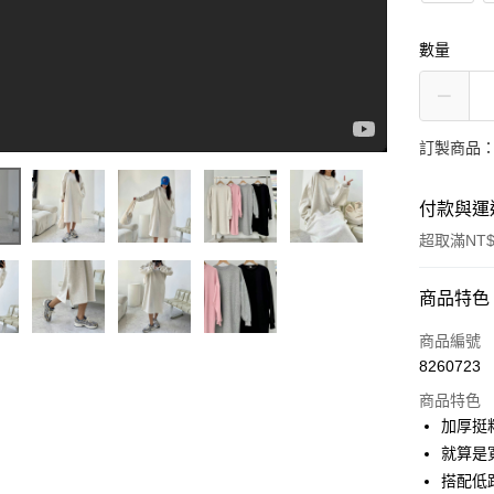
數量
訂製商品：
付款與運
超取滿NT$
付款方式
商品特色
[ ANNAS ] 正韓刷毛燈籠袖長版T
信用卡一
商品編號
8260723
信用卡分
商品特色
3 期 
加厚挺
6 期 
合作金
就算是
華南商
12 期
搭配低
合作金