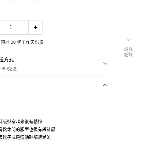
預計 20 個工作天出貨
清除
紀錄
送方式
999免運
次付款
期付款
0 利率 每期
NT$326
21家銀行
料版型穿起來很有精神
0 利率 每期
NT$163
21家銀行
庫商業銀行
第一商業銀行
寬鬆休閒的版型也很有設計感
業銀行
彰化商業銀行
 0 利率 每期
NT$81
21家銀行
跟靴子或是運動鞋都很潮流
庫商業銀行
第一商業銀行