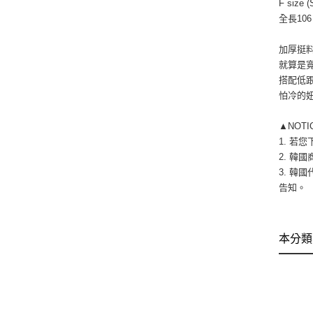
F size (
全長106
加厚挺
就算是
搭配低
怕冷的
▲NOT
1. 若
2. 韓國
3. 韓
告知。 
本分類