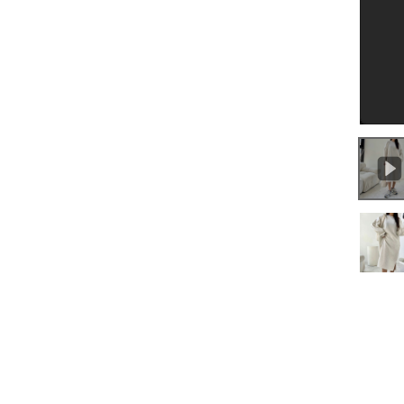
0:00
/
0:47