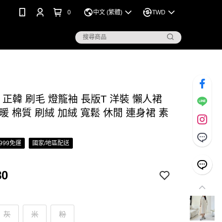
0
中文 (繁體)
TWD
S 正韓 刷毛 燈籠袖 長版T 洋裝 懶人裙
暖 棉質 刷絨 加絨 寬鬆 休閒 連身裙 素
999免運
國家/地區配送
80
灰
米
粉