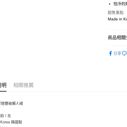
上海商
華南商
怕冷的
24 期
合作金
國泰世
上海商
華南商
銷售重點
臺灣中
合作金
超商取貨
國泰世
上海商
匯豐（
Made in 
華南商
臺灣中
國泰世
聯邦商
LINE Pay
上海商
匯豐（
臺灣中
元大商
兆豐國
聯邦商
匯豐（
Apple Pay
玉山商
台中商
商品相關分
元大商
聯邦商
台新國
華泰商
玉山商
街口支付
元大商
台灣樂
洋裝｜套
遠東國
台新國
玉山商
分享
永豐商
台灣樂
悠遊付
人氣商品
台新國
星展（
台灣樂
中國信
Google Pa
【出國玩
AFTEE先
相關說明
說明
相關推薦
【關於「A
ATM付款
AFTEE
便利好安
厚燈籠袖懶人裙
１．簡單
２．便利
運送方式
３．安心
 粉 / 灰
n Korea 韓國製
全家付款
【「AFT