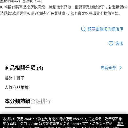
無標若非常在意請勿下單。 
易，需依本服務之必要範圍內提供個人資料，並將交易相關給付款項請求債
權轉讓予恩沛科技股份有限公司。
3. 韓國代購單品之所以高級，就是他們只做一批貨賣完就斷貨了，若遇斷貨(申
２．關於個人資料處理事宜，請瀏覽以下網址：
請退款)或是需等較長追加時間(免費補寄)，我們會先拆單出貨不提前告知。 
https://aftee.tw/terms/#terms3
３．未成年的使用者請事先徵得法定代理人或監護人之同意方可使用
「AFTEE先享後付」，若未經同意申辦者引起之損失，本公司不負相關責
顯示電腦版詳細說明
任。
４．使用「AFTEE先享後付」時，將依據個別帳號之用戶狀況，依本公司即
時審查核予不同之上限額度；若仍有額度不足之情形，本公司將視審查結果
客服
請求用戶進行身份認證。
５．嚴禁一人註冊多個帳號或使用他人資訊註冊。若發現惡意使用之情形，
恩沛科技股份有限公司將有權停止該用戶之使用額度並採取法律行動。
商品相關分類 (4)
查看全部
髮飾｜帽子
人氣商品推薦
本分類熱銷
全站排行
本網站中使用 cookie，欲查詢有關本網站使用 cookie 方式之詳情，及若您不希
熱門標籤
望在電腦上使用 cookie 時應如何變更電腦的 cookie 設定，請參閱本網站「
隱私