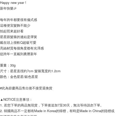
AFTEE先享後付
Happy new year !
新年快樂🎉
相關說明
【關於「AFTEE先享後付」】
ATM付款
AFTEE先享後付是「在收到商品之後才付款」的支付方式。 讓您購物簡單
每年跨年都要很有儀式感
便利好安心！
這種便宜髮飾不能少
１．簡單：不需註冊會員、不需綁卡、不需儲值。
拍起照來超好看
運送方式
２．便利：只要手機號碼，簡訊認證，即可結帳。
星星跟髮箍的連結是彈簧
３．安心：先確認商品／服務後，再付款。
全家付款取貨
戴在頭上很軟Q超級可愛
每筆NT$80，滿NT$999(含以上)免運費
【「AFTEE先享後付」結帳流程】
亮絲材質每個角度都有光澤感
１．於結帳方式選擇「AFTEE先享後付」後，將跳轉至「AFTEE先享後付」
從跨年一直戴到農曆新年
7-11付款取貨
結帳頁面，進行簡訊認證並確認金額後，即可完成結帳。
２．訂單成立數日內，您將收到繳費通知簡訊。
每筆NT$80，滿NT$999(含以上)免運費
重量：30g
３．收到繳費通知簡訊後14天內，點擊此簡訊中的連結，可透過四大超商／
ATM／網路銀行／等多元方式進行付款，方視為交易完成。
尺寸：星星直徑約7cm 髮箍寬度約1.2cm
宅配
※ 請注意：結帳手續完成當下不需立刻繳費，但若您需要取消訂單，請聯絡
顏色：金色星星/銀色星星
每筆NT$150，滿NT$1,499(含以上)免運費
購買商品的店家。未經商家同意取消之訂單仍視為有效，需透過AFTEE先享
後付繳納相關費用。
#此為節慶商品售出後不接受退換貨
郵局
※ 交易是否成功請以「AFTEE先享後付 」之結帳頁面顯示為準，若有關於
是否繳費成功／繳費後需取消欲退款等相關疑問，請聯繫「AFTEE先享後付
每筆NT$80，滿NT$999(含以上)免運費
客戶支援中心」
https://netprotections.freshdesk.com/support/home
▲NOTICE注意事項： 
1. 若您下單的商品無現貨，下單後追加7至30天，無法等待請勿下單。 
海外宅配
查看運費
【注意事項】
2. 韓國商品不一定都有Made in Korea的韓標，有時是Made in China的陸標或
１．透過由恩沛科技股份有限公司提供之「AFTEE先享後付」服務完成之交