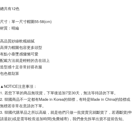
AFTEE先享後付
總共有12色
相關說明
【關於「AFTEE先享後付」】
ATM付款
尺寸：單一尺寸帽圍55-58(cm) 
AFTEE先享後付是「在收到商品之後才付款」的支付方式。 讓您購物簡單
便利好安心！
材質：晴綸
１．簡單：不需註冊會員、不需綁卡、不需儲值。
運送方式
２．便利：只要手機號碼，簡訊認證，即可結帳。
高品質紗線軟糯細膩
３．安心：先確認商品／服務後，再付款。
全家付款取貨
高彈力帽圍包容更多頭型
每筆NT$80，滿NT$999(含以上)免運費
有點小垂墜感慵懶可愛
【「AFTEE先享後付」結帳流程】
１．於結帳方式選擇「AFTEE先享後付」後，將跳轉至「AFTEE先享後付」
配戴方法就是輕輕的含在頭上
7-11付款取貨
結帳頁面，進行簡訊認證並確認金額後，即可完成結帳。
造型感十足非常好搭衣服
２．訂單成立數日內，您將收到繳費通知簡訊。
每筆NT$80，滿NT$999(含以上)免運費
包色都划算
３．收到繳費通知簡訊後14天內，點擊此簡訊中的連結，可透過四大超商／
ATM／網路銀行／等多元方式進行付款，方視為交易完成。
宅配
※ 請注意：結帳手續完成當下不需立刻繳費，但若您需要取消訂單，請聯絡
▲NOTICE注意事項： 
每筆NT$150，滿NT$1,499(含以上)免運費
購買商品的店家。未經商家同意取消之訂單仍視為有效，需透過AFTEE先享
1. 若您下單的商品無現貨，下單後追加7至30天，無法等待請勿下單。 
後付繳納相關費用。
2. 韓國商品不一定都有Made in Korea的韓標，有時是Made in China的陸標或
郵局
※ 交易是否成功請以「AFTEE先享後付 」之結帳頁面顯示為準，若有關於
無標若非常在意請勿下單。 
是否繳費成功／繳費後需取消欲退款等相關疑問，請聯繫「AFTEE先享後付
每筆NT$80，滿NT$999(含以上)免運費
3. 韓國代購單品之所以高級，就是他們只做一批貨賣完就斷貨了，若遇斷貨(申
客戶支援中心」
https://netprotections.freshdesk.com/support/home
請退款)或是需等較長追加時間(免費補寄)，我們會先拆單出貨不提前告知。 
海外宅配
查看運費
【注意事項】
１．透過由恩沛科技股份有限公司提供之「AFTEE先享後付」服務完成之交