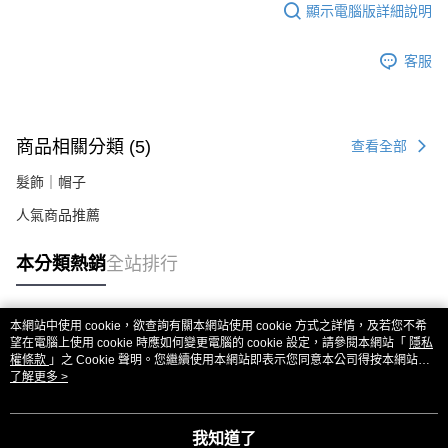
易，需依本服務之必要範圍內提供個人資料，並將交易相關給付款項請求債
顯示電腦版詳細說明
權轉讓予恩沛科技股份有限公司。
２．關於個人資料處理事宜，請瀏覽以下網址：
https://aftee.tw/terms/#terms3
客服
３．未成年的使用者請事先徵得法定代理人或監護人之同意方可使用
「AFTEE先享後付」，若未經同意申辦者引起之損失，本公司不負相關責
任。
４．使用「AFTEE先享後付」時，將依據個別帳號之用戶狀況，依本公司即
商品相關分類 (5)
查看全部
時審查核予不同之上限額度；若仍有額度不足之情形，本公司將視審查結果
請求用戶進行身份認證。
髮飾｜帽子
５．嚴禁一人註冊多個帳號或使用他人資訊註冊。若發現惡意使用之情形，
恩沛科技股份有限公司將有權停止該用戶之使用額度並採取法律行動。
人氣商品推薦
本分類熱銷
全站排行
本網站中使用 cookie，欲查詢有關本網站使用 cookie 方式之詳情，及若您不希
熱門標籤
望在電腦上使用 cookie 時應如何變更電腦的 cookie 設定，請參閱本網站「
隱私
權條款
」之 Cookie 聲明。您繼續使用本網站即表示您同意本公司得按本網站使
用條款之 Cookie 聲明使用 cookie。
了解更多 >
我知道了