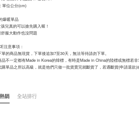
付」結帳
 單位公分(cm) 
7-11付款
２．訂單
３．收到繳
每筆NT$8
／ATM／
的爆暖單品
※ 請注意
女孩兒真的可以搶先購入喔！
宅配
絡購買商品
很舒服大動作也沒問題
先享後付
每筆NT$1
※ 交易是
ICE注意事項： 
是否繳費成
郵局
付客戶支
您下單的商品無現貨，下單後追加7至30天，無法等待請勿下單。 
每筆NT$8
商品不一定都有Made in Korea的韓標，有時是Made in China的陸標或無標
【注意事
國代購單品之所以高級，就是他們只做一批貨賣完就斷貨了，若遇斷貨(申請退款
海外宅配
１．透過由
交易，需
求債權轉
２．關於
https://aft
熱銷
全站排行
３．未成
「AFTE
任。
４．使用「
即時審查
結果請求
５．嚴禁
形，恩沛