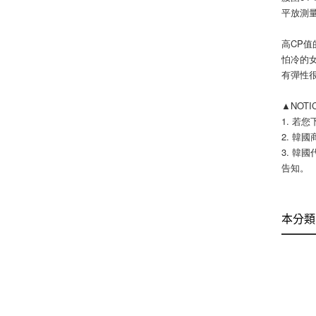
平放測量
高CP值
怕冷的
有彈性
▲NOT
1. 若
2. 韓國
3. 韓
告知。 
本分類