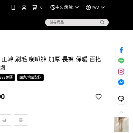
0
中文 (繁體)
TWD
S 正韓 刷毛 喇叭褲 加厚 長褲 保暖 百搭
韓國
999免運
國家/地區配送
90
白
杏