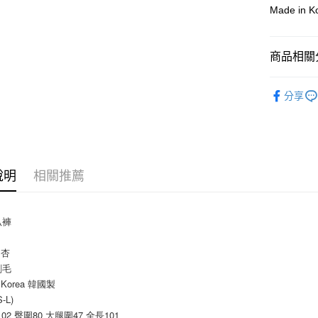
上海商
華南商
Made in 
臺灣中
合作金
超商取貨
國泰世
上海商
匯豐（
華南商
臺灣中
國泰世
聯邦商
LINE Pay
上海商
匯豐（
臺灣中
商品相關分
元大商
兆豐國
聯邦商
匯豐（
Apple Pay
玉山商
台中商
元大商
聯邦商
褲裝｜裙
台新國
華泰商
玉山商
街口支付
分享
元大商
台灣樂
遠東國
台新國
人氣商品
玉山商
永豐商
台灣樂
悠遊付
台新國
【素面百
星展（
台灣樂
中國信
Google Pa
SALE
說明
相關推薦
AFTEE先
相關說明
【關於「A
ATM付款
AFTEE
叭褲
便利好安
１．簡單
/ 杏
２．便利
運送方式
刷毛
３．安心
n Korea 韓國製
全家付款
【「AFT
S-L)
每筆NT$8
１．於結帳
102 臀圍80 大腿圍47 全長101