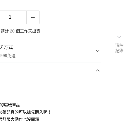
預計 20 個工作天出貨
清除
送方式
紀錄
999免運
次付款
期付款
0 利率 每期
NT$230
21家銀行
值的爆暖單品
0 利率 每期
NT$115
21家銀行
庫商業銀行
第一商業銀行
女孩兒真的可以搶先購入喔！
業銀行
彰化商業銀行
 0 利率 每期
NT$57
21家銀行
很舒服大動作也沒問題
庫商業銀行
第一商業銀行
業儲蓄銀行
台北富邦商業銀行
業銀行
彰化商業銀行
 0 利率 每期
NT$28
20家銀行
庫商業銀行
第一商業銀行
華商業銀行
兆豐國際商業銀行