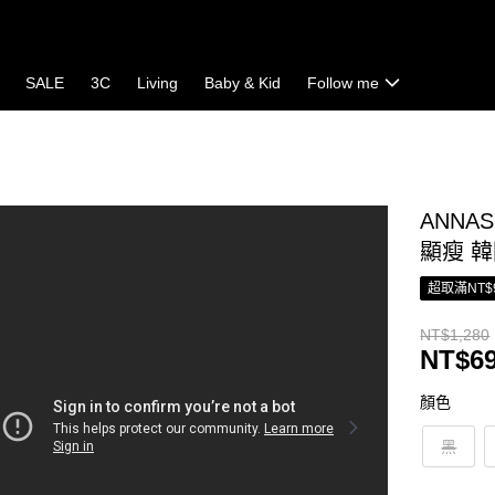
SALE
3C
Living
Baby & Kid
Follow me
ANNA
顯瘦 
超取滿NT$
NT$1,280
NT$6
顏色
黑