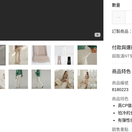
數量
訂製商品：
付款與運
超取滿NT$
付款方式
商品特色
信用卡一
商品編號
8180223
信用卡分
商品特色
3 期 
高CP
6 期 
合作金
怕冷的
華南商
12 期
有彈性
合作金
上海商
華南商
24 期
合作金
銷售重點
國泰世