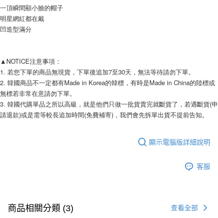
相關說明
一頂瞬間顯小臉的帽子
【關於「AFTEE先享後付」】
明星網紅都在戴
ATM付款
AFTEE先享後付是「在收到商品之後才付款」的支付方式。 讓您購物簡單
凹造型滿分
便利好安心！
１．簡單：不需註冊會員、不需綁卡、不需儲值。
運送方式
２．便利：只要手機號碼，簡訊認證，即可結帳。
３．安心：先確認商品／服務後，再付款。
▲NOTICE注意事項： 
全家付款取貨
1. 若您下單的商品無現貨，下單後追加7至30天，無法等待請勿下單。 
每筆NT$80，滿NT$999(含以上)免運費
【「AFTEE先享後付」結帳流程】
2. 韓國商品不一定都有Made in Korea的韓標，有時是Made in China的陸標或
１．於結帳方式選擇「AFTEE先享後付」後，將跳轉至「AFTEE先享後付」
7-11付款取貨
無標若非常在意請勿下單。 
結帳頁面，進行簡訊認證並確認金額後，即可完成結帳。
２．訂單成立數日內，您將收到繳費通知簡訊。
3. 韓國代購單品之所以高級，就是他們只做一批貨賣完就斷貨了，若遇斷貨(申
每筆NT$80，滿NT$999(含以上)免運費
３．收到繳費通知簡訊後14天內，點擊此簡訊中的連結，可透過四大超商／
請退款)或是需等較長追加時間(免費補寄)，我們會先拆單出貨不提前告知。 
ATM／網路銀行／等多元方式進行付款，方視為交易完成。
宅配
※ 請注意：結帳手續完成當下不需立刻繳費，但若您需要取消訂單，請聯絡
每筆NT$150，滿NT$1,499(含以上)免運費
購買商品的店家。未經商家同意取消之訂單仍視為有效，需透過AFTEE先享
顯示電腦版詳細說明
後付繳納相關費用。
郵局
※ 交易是否成功請以「AFTEE先享後付 」之結帳頁面顯示為準，若有關於
是否繳費成功／繳費後需取消欲退款等相關疑問，請聯繫「AFTEE先享後付
客服
每筆NT$80，滿NT$999(含以上)免運費
客戶支援中心」
https://netprotections.freshdesk.com/support/home
海外宅配
查看運費
【注意事項】
１．透過由恩沛科技股份有限公司提供之「AFTEE先享後付」服務完成之交
易，需依本服務之必要範圍內提供個人資料，並將交易相關給付款項請求債
商品相關分類 (3)
查看全部
權轉讓予恩沛科技股份有限公司。