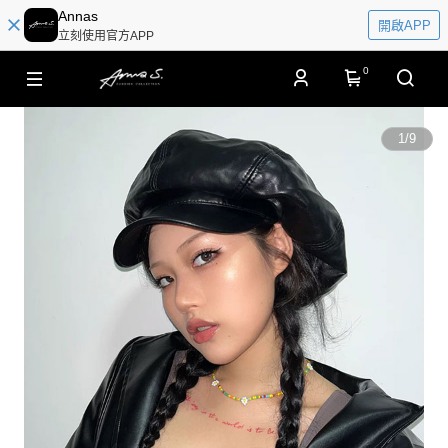
Annas
開啟APP
立刻使用官方APP
0
1
/
9