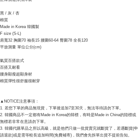
AFTEE先享後付
相關說明
黑 / 灰 / 杏
【關於「AFTEE先享後付」】
棉質
ATM付款
AFTEE先享後付是「在收到商品之後才付款」的支付方式。 讓您購物簡單
Made in Korea 韓國製
便利好安心！
貨到付款
F size (S-L)
１．簡單：不需註冊會員、不需綁卡、不需儲值。
２．便利：只要手機號碼，簡訊認證，即可結帳。
肩寬32 胸圍70 袖長15 腰圍60-64 臀圍78 全長120
３．安心：先確認商品／服務後，再付款。
平放測量 單位公分(cm) 
運送方式
【「AFTEE先享後付」結帳流程】
全家付款取貨
氣質百搭款式
１．於結帳方式選擇「AFTEE先享後付」後，將跳轉至「AFTEE先享後付」
每筆NT$80，滿NT$999(含以上)免運費
結帳頁面，進行簡訊認證並確認金額後，即可完成結帳。
百搭又耐看
２．訂單成立數日內，您將收到繳費通知簡訊。
腰身顯瘦超顯身材
7-11付款取貨
３．收到繳費通知簡訊後14天內，點擊此簡訊中的連結，可透過四大超商／
棉質彈性很舒服很耐穿
ATM／網路銀行／等多元方式進行付款，方視為交易完成。
每筆NT$80，滿NT$999(含以上)免運費
※ 請注意：結帳手續完成當下不需立刻繳費，但若您需要取消訂單，請聯絡
購買商品的店家。未經商家同意取消之訂單仍視為有效，需透過AFTEE先享
宅配
後付繳納相關費用。
▲NOTICE注意事項： 
每筆NT$150，滿NT$1,499(含以上)免運費
※ 交易是否成功請以「AFTEE先享後付 」之結帳頁面顯示為準，若有關於
1. 若您下單的商品無現貨，下單後追加7至30天，無法等待請勿下單。 
是否繳費成功／繳費後需取消欲退款等相關疑問，請聯繫「AFTEE先享後付
2. 韓國商品不一定都有Made in Korea的韓標，有時是Made in China的陸標或
客戶支援中心」
https://netprotections.freshdesk.com/support/home
郵局
無標若非常在意請勿下單。 
每筆NT$80，滿NT$999(含以上)免運費
【注意事項】
3. 韓國代購單品之所以高級，就是他們只做一批貨賣完就斷貨了，若遇斷貨(申
１．透過由恩沛科技股份有限公司提供之「AFTEE先享後付」服務完成之交
請退款)或是需等較長追加時間(免費補寄)，我們會先拆單出貨不提前告知。 
海外宅配
查看運費