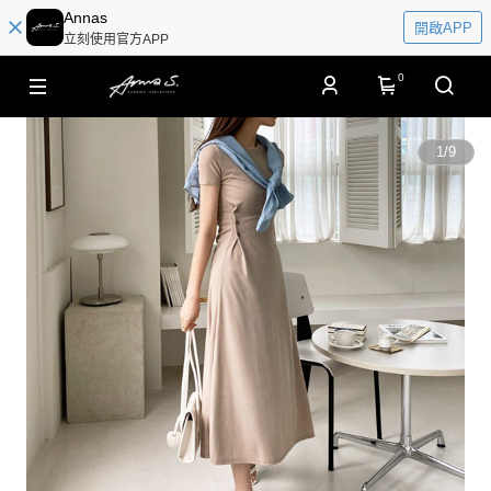
Annas
開啟APP
立刻使用官方APP
0
1
/
9