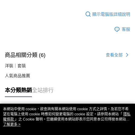
易，需依本服務之必要範圍內提供個人資料，並將交易相關給付款項請求債
權轉讓予恩沛科技股份有限公司。
２．關於個人資料處理事宜，請瀏覽以下網址：
顯示電腦版詳細說明
https://aftee.tw/terms/#terms3
３．未成年的使用者請事先徵得法定代理人或監護人之同意方可使用
「AFTEE先享後付」，若未經同意申辦者引起之損失，本公司不負相關責
客服
任。
４．使用「AFTEE先享後付」時，將依據個別帳號之用戶狀況，依本公司即
時審查核予不同之上限額度；若仍有額度不足之情形，本公司將視審查結果
請求用戶進行身份認證。
商品相關分類 (6)
查看全部
５．嚴禁一人註冊多個帳號或使用他人資訊註冊。若發現惡意使用之情形，
恩沛科技股份有限公司將有權停止該用戶之使用額度並採取法律行動。
洋裝｜套裝
人氣商品推薦
本分類熱銷
全站排行
本網站中使用 cookie，欲查詢有關本網站使用 cookie 方式之詳情，及若您不希
熱門標籤
望在電腦上使用 cookie 時應如何變更電腦的 cookie 設定，請參閱本網站「
隱私
權條款
」之 Cookie 聲明。您繼續使用本網站即表示您同意本公司得按本網站使
用條款之 Cookie 聲明使用 cookie。
了解更多 >