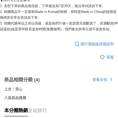
▲NOTICE注意事項：
２．關於個人資料處理事宜，請瀏覽以下網址：
1. 若您下單的商品無現貨，下單後追加7至30天，無法等待請勿下單。 
https://aftee.tw/terms/#terms3
2. 韓國商品不一定都有Made in Korea的韓標，有時是Made in China的陸標或
３．未成年的使用者請事先徵得法定代理人或監護人之同意方可使用
無標若非常在意請勿下單。 
「AFTEE先享後付」，若未經同意申辦者引起之損失，本公司不負相關責
任。
3. 韓國代購單品之所以高級，就是他們只做一批貨賣完就斷貨了，若遇斷貨(申
４．使用「AFTEE先享後付」時，將依據個別帳號之用戶狀況，依本公司即
請退款)或是需等較長追加時間(免費補寄)，我們會先拆單出貨不提前告知。 
時審查核予不同之上限額度；若仍有額度不足之情形，本公司將視審查結果
請求用戶進行身份認證。
５．嚴禁一人註冊多個帳號或使用他人資訊註冊。若發現惡意使用之情形，
顯示電腦版詳細說明
恩沛科技股份有限公司將有權停止該用戶之使用額度並採取法律行動。
客服
商品相關分類 (4)
查看全部
上衣｜背心
人氣商品推薦
本分類熱銷
全站排行