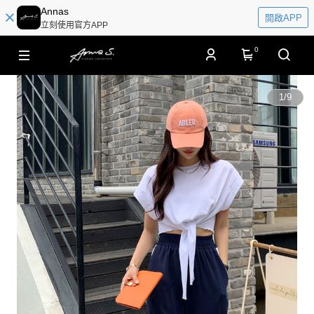
Annas
開啟APP
立刻使用官方APP
0
1
/
9