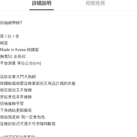
相關說明
詳細說明
相關推薦
【關於「AFTEE先享後付」】
ATM付款
AFTEE先享後付是「在收到商品之後才付款」的支付方式。 讓您購物簡單
便利好安心！
切袖綁帶棉T
貨到付款
１．簡單：不需註冊會員、不需綁卡、不需儲值。
２．便利：只要手機號碼，簡訊認證，即可結帳。
黑 / 白 / 杏
３．安心：先確認商品／服務後，再付款。
運送方式
棉質
【「AFTEE先享後付」結帳流程】
全家付款取貨
Made in Korea 韓國製
１．於結帳方式選擇「AFTEE先享後付」後，將跳轉至「AFTEE先享後付」
胸寬51 全長42
每筆NT$80，滿NT$999(含以上)免運費
結帳頁面，進行簡訊認證並確認金額後，即可完成結帳。
平放測量 單位公分(cm) 
２．訂單成立數日內，您將收到繳費通知簡訊。
7-11付款取貨
３．收到繳費通知簡訊後14天內，點擊此簡訊中的連結，可透過四大超商／
ATM／網路銀行／等多元方式進行付款，方視為交易完成。
這款在東大門大熱銷
每筆NT$80，滿NT$999(含以上)免運費
※ 請注意：結帳手續完成當下不需立刻繳費，但若您需要取消訂單，請聯絡
韓國歐膩很愛這種素面但又有設計感的衣服
購買商品的店家。未經商家同意取消之訂單仍視為有效，需透過AFTEE先享
宅配
很百搭但又不無聊
後付繳納相關費用。
穿起來也非常修飾
每筆NT$150，滿NT$1,499(含以上)免運費
※ 交易是否成功請以「AFTEE先享後付 」之結帳頁面顯示為準，若有關於
是否繳費成功／繳費後需取消欲退款等相關疑問，請聯繫「AFTEE先享後付
切袖修飾手臂
客戶支援中心」
https://netprotections.freshdesk.com/support/home
郵局
下身綁結更顯腿長
每筆NT$80，滿NT$999(含以上)免運費
假如我是妳 我一定會包色
【注意事項】
這種好款式可遇不可求隨時斷貨
１．透過由恩沛科技股份有限公司提供之「AFTEE先享後付」服務完成之交
海外宅配
查看運費
易，需依本服務之必要範圍內提供個人資料，並將交易相關給付款項請求債
權轉讓予恩沛科技股份有限公司。