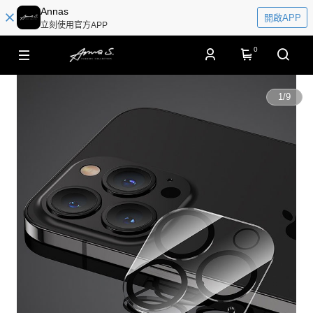
Annas
開啟APP
立刻使用官方APP
0
1
/
9