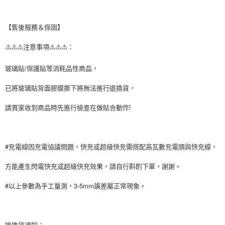
２．關於個人資料處理事宜，請瀏覽以下網址：
https://aftee.tw/terms/#terms3
３．未成年的使用者請事先徵得法定代理人或監護人之同意方可使用
【售後服務＆保固】
「AFTEE先享後付」，若未經同意申辦者引起之損失，本公司不負相關責
任。
⚠️⚠️⚠️注意事項⚠️⚠️⚠️：
４．使用「AFTEE先享後付」時，將依據個別帳號之用戶狀況，依本公司即
時審查核予不同之上限額度；若仍有額度不足之情形，本公司將視審查結果
玻璃貼/保護貼等消耗品性商品，
請求用戶進行身份認證。
５．嚴禁一人註冊多個帳號或使用他人資訊註冊。若發現惡意使用之情形，
已將玻璃貼背面膠膜撕下將無法進行退換貨，
恩沛科技股份有限公司將有權停止該用戶之使用額度並採取法律行動。
請買家收到商品時先進行檢查在做貼合動作!
#充電線因充電協議問題，快充或超級快充需搭配高瓦數充電頭與快充線，
方能產生閃電快充或超級快充效果，請自行斟酌下單，謝謝。
#以上參數為手工量測，3-5mm誤差屬正常現象。
退換貨須知：