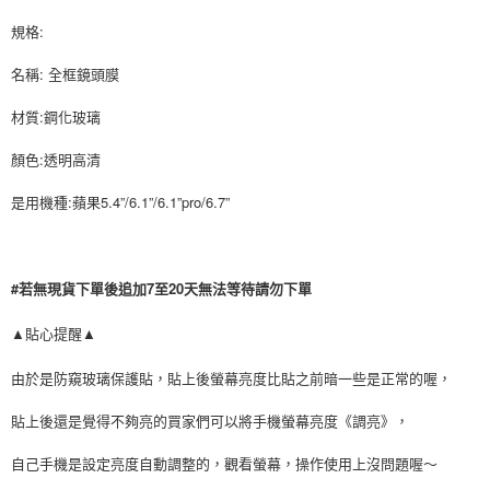
相關說明
規格:
【關於「AFTEE先享後付」】
ATM付款
AFTEE先享後付是「在收到商品之後才付款」的支付方式。 讓您購物簡單
便利好安心！
名稱: 全框鏡頭膜
貨到付款
１．簡單：不需註冊會員、不需綁卡、不需儲值。
２．便利：只要手機號碼，簡訊認證，即可結帳。
材質:鋼化玻璃
３．安心：先確認商品／服務後，再付款。
運送方式
顏色:透明高清
【「AFTEE先享後付」結帳流程】
全家付款取貨
１．於結帳方式選擇「AFTEE先享後付」後，將跳轉至「AFTEE先享後付」
是用機種:蘋果5.4”/6.1”/6.1”pro/6.7”
每筆NT$80，滿NT$999(含以上)免運費
結帳頁面，進行簡訊認證並確認金額後，即可完成結帳。
２．訂單成立數日內，您將收到繳費通知簡訊。
7-11付款取貨
３．收到繳費通知簡訊後14天內，點擊此簡訊中的連結，可透過四大超商／
ATM／網路銀行／等多元方式進行付款，方視為交易完成。
每筆NT$80，滿NT$999(含以上)免運費
#若無現貨下單後追加7至20天無法等待請勿下單
※ 請注意：結帳手續完成當下不需立刻繳費，但若您需要取消訂單，請聯絡
購買商品的店家。未經商家同意取消之訂單仍視為有效，需透過AFTEE先享
宅配
後付繳納相關費用。
▲貼心提醒▲
每筆NT$150，滿NT$1,499(含以上)免運費
※ 交易是否成功請以「AFTEE先享後付 」之結帳頁面顯示為準，若有關於
是否繳費成功／繳費後需取消欲退款等相關疑問，請聯繫「AFTEE先享後付
由於是防窺玻璃保護貼，貼上後螢幕亮度比貼之前暗一些是正常的喔，
客戶支援中心」
https://netprotections.freshdesk.com/support/home
郵局
每筆NT$80，滿NT$999(含以上)免運費
貼上後還是覺得不夠亮的買家們可以將手機螢幕亮度《調亮》，
【注意事項】
１．透過由恩沛科技股份有限公司提供之「AFTEE先享後付」服務完成之交
海外宅配
查看運費
自己手機是設定亮度自動調整的，觀看螢幕，操作使用上沒問題喔～
易，需依本服務之必要範圍內提供個人資料，並將交易相關給付款項請求債
權轉讓予恩沛科技股份有限公司。