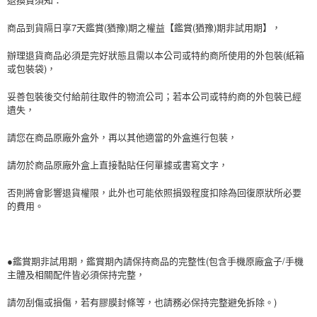
商品到貨隔日享7天鑑賞(猶豫)期之權益【鑑賞(猶豫)期非試用期】，
辦理退貨商品必須是完好狀態且需以本公司或特約商所使用的外包裝(紙箱
或包裝袋)，
妥善包裝後交付給前往取件的物流公司；若本公司或特約商的外包裝已經
遺失，
請您在商品原廠外盒外，再以其他適當的外盒進行包裝，
請勿於商品原廠外盒上直接黏貼任何單據或書寫文字，
否則將會影響退貨權限，此外也可能依照損毀程度扣除為回復原狀所必要
的費用。
●鑑賞期非試用期，鑑賞期內請保持商品的完整性(包含手機原廠盒子/手機
主體及相關配件皆必須保持完整，
請勿刮傷或損傷，若有膠膜封條等，也請務必保持完整避免拆除。)