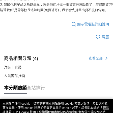
２．關於個人資料處理事宜，請瀏覽以下網址：
3. 韓國代購單品之所以高級，就是他們只做一批貨賣完就斷貨了，若遇斷貨(申
https://aftee.tw/terms/#terms3
請退款)或是需等較長追加時間(免費補寄)，我們會先拆單出貨不提前告知。 
３．未成年的使用者請事先徵得法定代理人或監護人之同意方可使用
「AFTEE先享後付」，若未經同意申辦者引起之損失，本公司不負相關責
任。
顯示電腦版詳細說明
４．使用「AFTEE先享後付」時，將依據個別帳號之用戶狀況，依本公司即
時審查核予不同之上限額度；若仍有額度不足之情形，本公司將視審查結果
請求用戶進行身份認證。
客服
５．嚴禁一人註冊多個帳號或使用他人資訊註冊。若發現惡意使用之情形，
恩沛科技股份有限公司將有權停止該用戶之使用額度並採取法律行動。
商品相關分類 (4)
查看全部
洋裝｜套裝
人氣商品推薦
本分類熱銷
全站排行
本網站中使用 cookie，欲查詢有關本網站使用 cookie 方式之詳情，及若您不希
熱門標籤
望在電腦上使用 cookie 時應如何變更電腦的 cookie 設定，請參閱本網站「
隱私
權條款
」之 Cookie 聲明。您繼續使用本網站即表示您同意本公司得按本網站使