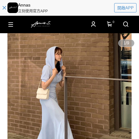
Annas
開啟APP
立刻使用官方APP
0
1
/
9