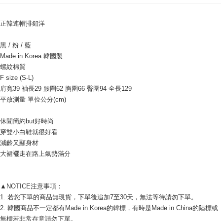
相關說明
【關於「AFTEE先享後付」】
ATM付款
AFTEE先享後付是「在收到商品之後才付款」的支付方式。 讓您購物簡單
正韓連帽排釦洋
便利好安心！
貨到付款
１．簡單：不需註冊會員、不需綁卡、不需儲值。
黑 / 粉 / 藍
２．便利：只要手機號碼，簡訊認證，即可結帳。
Made in Korea 韓國製
３．安心：先確認商品／服務後，再付款。
運送方式
螺紋棉質
【「AFTEE先享後付」結帳流程】
F size (S-L)
全家付款取貨
１．於結帳方式選擇「AFTEE先享後付」後，將跳轉至「AFTEE先享後付」
肩寬39 袖長29 腰圍62 胸圍66 臀圍94 全長129
每筆NT$80，滿NT$999(含以上)免運費
結帳頁面，進行簡訊認證並確認金額後，即可完成結帳。
平放測量 單位公分(cm) 
２．訂單成立數日內，您將收到繳費通知簡訊。
7-11付款取貨
３．收到繳費通知簡訊後14天內，點擊此簡訊中的連結，可透過四大超商／
ATM／網路銀行／等多元方式進行付款，方視為交易完成。
休閒簡約but好時尚
每筆NT$80，滿NT$999(含以上)免運費
※ 請注意：結帳手續完成當下不需立刻繳費，但若您需要取消訂單，請聯絡
穿雙小白鞋就很好看
購買商品的店家。未經商家同意取消之訂單仍視為有效，需透過AFTEE先享
減齡又顯身材
宅配
後付繳納相關費用。
大裙襬走在路上氣勢滿分
每筆NT$150，滿NT$1,499(含以上)免運費
※ 交易是否成功請以「AFTEE先享後付 」之結帳頁面顯示為準，若有關於
是否繳費成功／繳費後需取消欲退款等相關疑問，請聯繫「AFTEE先享後付
客戶支援中心」
https://netprotections.freshdesk.com/support/home
郵局
▲NOTICE注意事項： 
每筆NT$80，滿NT$999(含以上)免運費
【注意事項】
1. 若您下單的商品無現貨，下單後追加7至30天，無法等待請勿下單。 
１．透過由恩沛科技股份有限公司提供之「AFTEE先享後付」服務完成之交
海外宅配
查看運費
2. 韓國商品不一定都有Made in Korea的韓標，有時是Made in China的陸標或
易，需依本服務之必要範圍內提供個人資料，並將交易相關給付款項請求債
權轉讓予恩沛科技股份有限公司。
無標若非常在意請勿下單。 