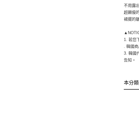
不用露
超顯瘦
裙擺的
▲NOT
1. 若
. 韓國商
3. 韓
告知。 
本分類