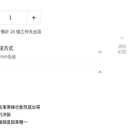
預計 20 個工作天出貨
清除
送方式
紀錄
999免運
次付款
期付款
0 利率 每期
NT$426
21家銀行
出事業線也能性感出場
0 利率 每期
NT$213
21家銀行
庫商業銀行
第一商業銀行
的洋裝
業銀行
彰化商業銀行
 0 利率 每期
NT$106
21家銀行
皺褶度超美喔～
庫商業銀行
第一商業銀行
業儲蓄銀行
台北富邦商業銀行
業銀行
彰化商業銀行
 0 利率 每期
NT$53
20家銀行
庫商業銀行
第一商業銀行
華商業銀行
兆豐國際商業銀行