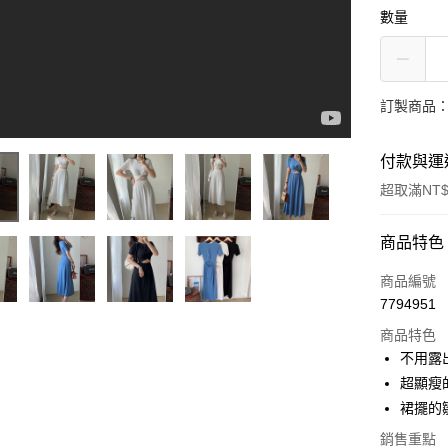
數量
訂製商品：
付款與運
超取滿NT$
付款方式
商品特色
信用卡一
商品編號
7794951
信用卡分
商品特色
3 期 
不用露
6 期 
合作金
超顯瘦
華南商
12 期
裙擺的
合作金
上海商
華南商
24 期
合作金
銷售重點
國泰世