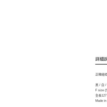
詳細
正韓紐
黑 / 白 
F size (
全長127
Made i