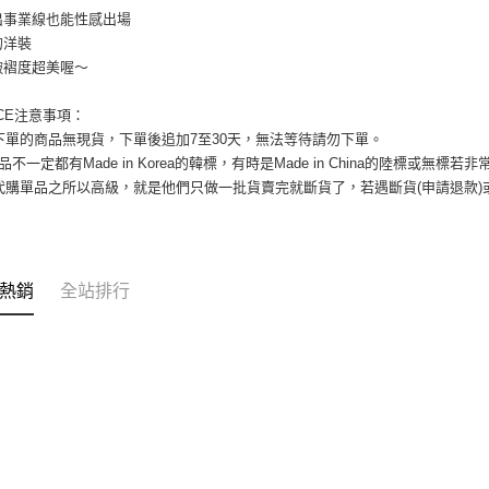
付」結帳
出事業線也能性感出場
每筆NT$8
２．訂單
的洋裝
３．收到繳
／ATM／
7-11付款
皺褶度超美喔～
※ 請注意
每筆NT$8
絡購買商品
ICE注意事項： 
先享後付
宅配
您下單的商品無現貨，下單後追加7至30天，無法等待請勿下單。 
※ 交易是
是否繳費成
品不一定都有Made in Korea的韓標，有時是Made in China的陸標或無標
每筆NT$1
付客戶支
國代購單品之所以高級，就是他們只做一批貨賣完就斷貨了，若遇斷貨(申請退款
郵局
【注意事
每筆NT$8
１．透過由
交易，需
海外宅配
求債權轉
熱銷
全站排行
２．關於
https://aft
３．未成
「AFTE
任。
４．使用「
即時審查
結果請求
５．嚴禁
形，恩沛