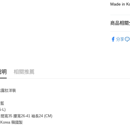
上海商
華南商
Made in 
臺灣中
合作金
超商取貨
國泰世
上海商
匯豐（
華南商
臺灣中
國泰世
聯邦商
LINE Pay
上海商
匯豐（
臺灣中
商品相關分
元大商
兆豐國
聯邦商
匯豐（
Apple Pay
玉山商
台中商
元大商
聯邦商
洋裝｜套
台新國
華泰商
玉山商
街口支付
分享
元大商
台灣樂
遠東國
台新國
人氣商品
玉山商
永豐商
台灣樂
悠遊付
台新國
【婚宴派
星展（
台灣樂
中國信
Google Pa
【職場女
說明
相關推薦
AFTEE先
相關說明
【關於「A
ATM付款
AFTEE
結露肚洋裝
便利好安
貨到付款
１．簡單
/ 藍
２．便利
S-L)
３．安心
 間寬35 腰寬26-41 袖長24 (CM)
運送方式
【「AFT
n Korea 韓國製
１．於結帳
全家付款