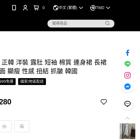
0
中文 (繁體)
TWD
S 正韓 洋裝 露肚 短袖 棉質 連身裙 長裙
面 顯瘦 性感 扭結 抓皺 韓國
999免運
國家/地區配送
280
白
藍