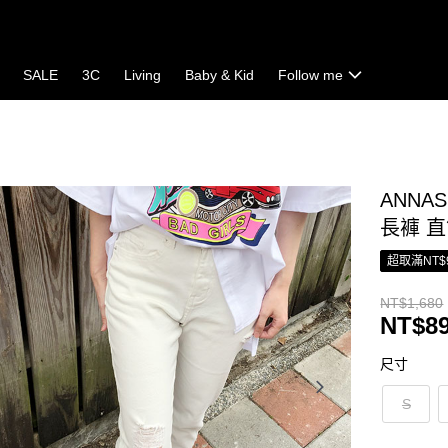
SALE
3C
Living
Baby & Kid
Follow me
ANNA
長褲 直
超取滿NT$
NT$1,680
NT$8
尺寸
S