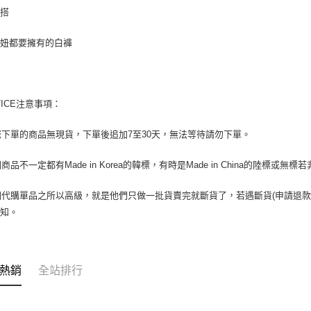
動。
百搭
妞妞都要擁有的白褲
TICE注意事項：
若您下單的商品無現貨，下單後追加7至30天，無法等待請勿下單。
韓國商品不一定都有Made in Korea的韓標，有時是Made in China的陸標或
韓國代購單品之所以高級，就是他們只做一批貨賣完就斷貨了，若遇斷貨(申請退款
告知。
熱銷
全站排行