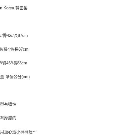
付」結帳
每筆NT$8
２．訂單
in Korea 韓國製
３．收到繳
／ATM／
7-11付款
※ 請注意
每筆NT$8
絡購買商品
先享後付
//臀42//長87cm
宅配
※ 交易是
是否繳費成
每筆NT$1
//臀44//長87cm
付客戶支
郵局
//臀45//長88cm
【注意事
每筆NT$8
１．透過由
交易，需
量 單位公分(cm)
海外宅配
求債權轉
２．關於
https://aft
３．未成
「AFTE
版型有彈性
任。
４．使用「
是有厚度的
即時審查
結果請求
５．嚴禁
不用擔心透小褲褲喔～
形，恩沛