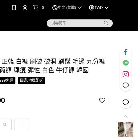
0
中文 (繁體)
TWD
S 正韓 白褲 刷破 破洞 刷鬚 毛邊 九分褲
筒褲 顯瘦 彈性 白色 牛仔褲 韓國
999免運
國家/地區配送
90
M
L