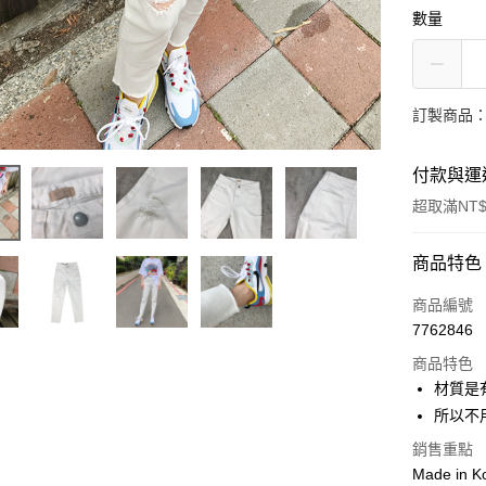
數量
訂製商品：
付款與運
超取滿NT$
付款方式
商品特色
信用卡一
商品編號
7762846
信用卡分
商品特色
3 期 
材質是
6 期 
合作金
所以不
華南商
12 期
合作金
銷售重點
上海商
華南商
24 期
Made in 
合作金
國泰世