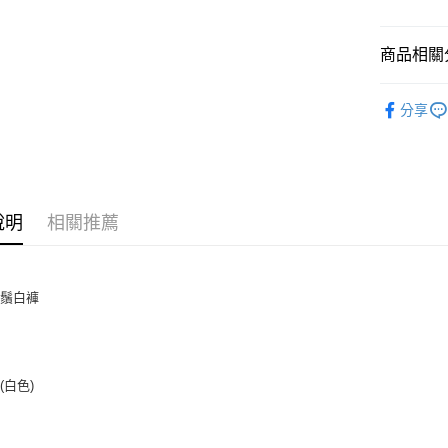
上海商
華南商
臺灣中
合作金
超商取貨
國泰世
上海商
匯豐（
華南商
臺灣中
國泰世
商品相關分
聯邦商
LINE Pay
上海商
匯豐（
臺灣中
元大商
兆豐國
聯邦商
褲裝｜裙
匯豐（
Apple Pay
玉山商
台中商
元大商
分享
聯邦商
台新國
華泰商
人氣商品
玉山商
街口支付
元大商
台灣樂
遠東國
台新國
玉山商
【素面百
永豐商
台灣樂
悠遊付
台新國
星展（
SALE
台灣樂
中國信
Google Pa
說明
相關推薦
AFTEE先
相關說明
【關於「A
刷鬚白褲
ATM付款
AFTEE
便利好安
貨到付款
１．簡單
２．便利
３．安心
(白色)
運送方式
【「AFT
１．於結帳
全家付款