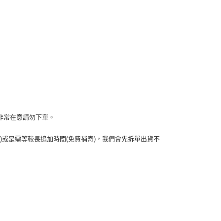
無標若非常在意請勿下單。
)或是需等較長追加時間(免費補寄)，我們會先拆單出貨不