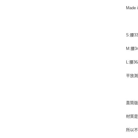
Made 
S:腰33
M:腰34
L:腰36
平放測
直筒
材質
所以