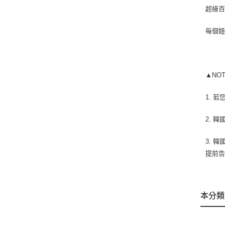
超級
每個
▲NO
1. 
2. 
3. 
提前
本分類