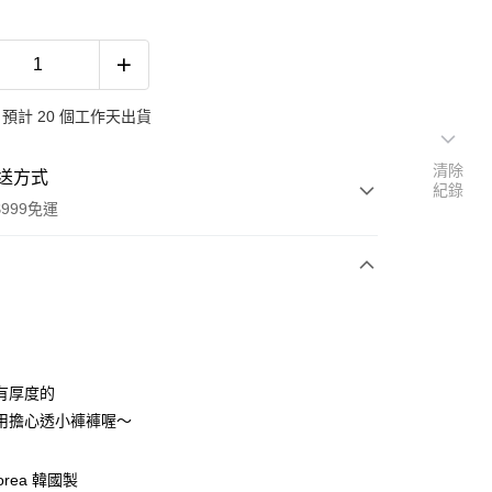
預計 20 個工作天出貨
清除
送方式
紀錄
999免運
次付款
期付款
0 利率 每期
NT$296
21家銀行
有厚度的
0 利率 每期
NT$148
21家銀行
庫商業銀行
第一商業銀行
用擔心透小褲褲喔～
業銀行
彰化商業銀行
 0 利率 每期
NT$74
21家銀行
庫商業銀行
第一商業銀行
業儲蓄銀行
台北富邦商業銀行
業銀行
彰化商業銀行
 0 利率 每期
NT$37
20家銀行
Korea 韓國製
庫商業銀行
第一商業銀行
華商業銀行
兆豐國際商業銀行