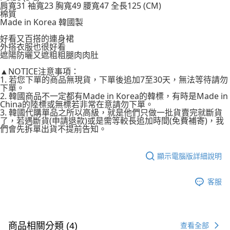
相關說明
肩寬31 袖寬23 胸寬49 腰寬47 全長125 (CM)
棉質
【關於「AFTEE先享後付」】
Made in Korea 韓國製
ATM付款
AFTEE先享後付是「在收到商品之後才付款」的支付方式。 讓您購物簡單
便利好安心！
好看又百搭的連身裙
貨到付款
１．簡單：不需註冊會員、不需綁卡、不需儲值。
外搭衣服也很好看
２．便利：只要手機號碼，簡訊認證，即可結帳。
遮陽防曬又遮粗粗腿肉肉肚
３．安心：先確認商品／服務後，再付款。
運送方式
▲NOTICE注意事項：
1. 若您下單的商品無現貨，下單後追加7至30天，無法等待請勿
【「AFTEE先享後付」結帳流程】
全家付款取貨
下單。
１．於結帳方式選擇「AFTEE先享後付」後，將跳轉至「AFTEE先享後付」
2. 韓國商品不一定都有Made in Korea的韓標，有時是Made in
每筆NT$80，滿NT$999(含以上)免運費
結帳頁面，進行簡訊認證並確認金額後，即可完成結帳。
China的陸標或無標若非常在意請勿下單。
２．訂單成立數日內，您將收到繳費通知簡訊。
3. 韓國代購單品之所以高級，就是他們只做一批貨賣完就斷貨
7-11付款取貨
３．收到繳費通知簡訊後14天內，點擊此簡訊中的連結，可透過四大超商／
了，若遇斷貨(申請退款)或是需等較長追加時間(免費補寄)，我
ATM／網路銀行／等多元方式進行付款，方視為交易完成。
們會先拆單出貨不提前告知。
每筆NT$80，滿NT$999(含以上)免運費
※ 請注意：結帳手續完成當下不需立刻繳費，但若您需要取消訂單，請聯絡
購買商品的店家。未經商家同意取消之訂單仍視為有效，需透過AFTEE先享
宅配
後付繳納相關費用。
顯示電腦版詳細說明
每筆NT$150，滿NT$1,499(含以上)免運費
※ 交易是否成功請以「AFTEE先享後付 」之結帳頁面顯示為準，若有關於
是否繳費成功／繳費後需取消欲退款等相關疑問，請聯繫「AFTEE先享後付
客戶支援中心」
https://netprotections.freshdesk.com/support/home
客服
郵局
每筆NT$80，滿NT$999(含以上)免運費
【注意事項】
１．透過由恩沛科技股份有限公司提供之「AFTEE先享後付」服務完成之交
海外宅配
查看運費
易，需依本服務之必要範圍內提供個人資料，並將交易相關給付款項請求債
商品相關分類 (4)
查看全部
權轉讓予恩沛科技股份有限公司。