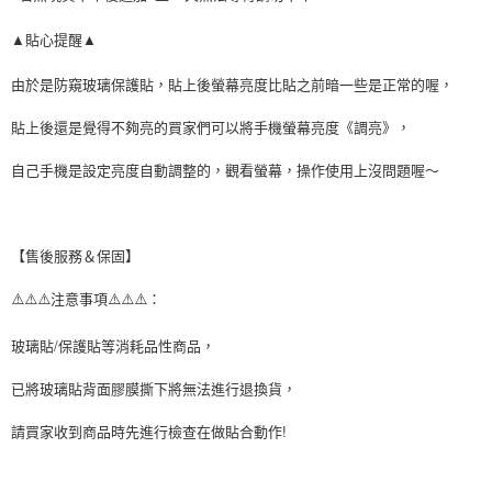
易，需依本服務之必要範圍內提供個人資料，並將交易相關給付款項請求債
權轉讓予恩沛科技股份有限公司。
▲貼心提醒▲
２．關於個人資料處理事宜，請瀏覽以下網址：
https://aftee.tw/terms/#terms3
３．未成年的使用者請事先徵得法定代理人或監護人之同意方可使用
由於是防窺玻璃保護貼，貼上後螢幕亮度比貼之前暗一些是正常的喔，
「AFTEE先享後付」，若未經同意申辦者引起之損失，本公司不負相關責
任。
貼上後還是覺得不夠亮的買家們可以將手機螢幕亮度《調亮》，
４．使用「AFTEE先享後付」時，將依據個別帳號之用戶狀況，依本公司即
時審查核予不同之上限額度；若仍有額度不足之情形，本公司將視審查結果
自己手機是設定亮度自動調整的，觀看螢幕，操作使用上沒問題喔～
請求用戶進行身份認證。
５．嚴禁一人註冊多個帳號或使用他人資訊註冊。若發現惡意使用之情形，
恩沛科技股份有限公司將有權停止該用戶之使用額度並採取法律行動。
【售後服務＆保固】
⚠️⚠️⚠️注意事項⚠️⚠️⚠️：
玻璃貼/保護貼等消耗品性商品，
已將玻璃貼背面膠膜撕下將無法進行退換貨，
請買家收到商品時先進行檢查在做貼合動作!