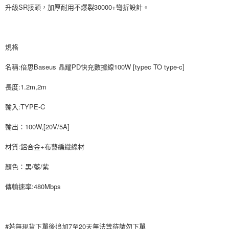
AFTEE先享後付
升級SR接頭，加厚耐用不爆裂30000+彎折設計。
相關說明
【關於「AFTEE先享後付」】
ATM付款
AFTEE先享後付是「在收到商品之後才付款」的支付方式。 讓您購物簡單
規格
便利好安心！
貨到付款
１．簡單：不需註冊會員、不需綁卡、不需儲值。
２．便利：只要手機號碼，簡訊認證，即可結帳。
名稱:倍思Baseus 晶耀PD快充數據線100W [typec TO type-c]
３．安心：先確認商品／服務後，再付款。
運送方式
長度:1.2m,2m
【「AFTEE先享後付」結帳流程】
全家付款取貨
１．於結帳方式選擇「AFTEE先享後付」後，將跳轉至「AFTEE先享後付」
輸入:TYPE-C
每筆NT$80，滿NT$999(含以上)免運費
結帳頁面，進行簡訊認證並確認金額後，即可完成結帳。
２．訂單成立數日內，您將收到繳費通知簡訊。
輸出：100W,[20V/5A]
7-11付款取貨
３．收到繳費通知簡訊後14天內，點擊此簡訊中的連結，可透過四大超商／
ATM／網路銀行／等多元方式進行付款，方視為交易完成。
每筆NT$80，滿NT$999(含以上)免運費
材質:鋁合金+布藝編織線材
※ 請注意：結帳手續完成當下不需立刻繳費，但若您需要取消訂單，請聯絡
購買商品的店家。未經商家同意取消之訂單仍視為有效，需透過AFTEE先享
宅配
顏色：黑/藍/紫
後付繳納相關費用。
每筆NT$150，滿NT$1,499(含以上)免運費
※ 交易是否成功請以「AFTEE先享後付 」之結帳頁面顯示為準，若有關於
是否繳費成功／繳費後需取消欲退款等相關疑問，請聯繫「AFTEE先享後付
傳輸速率:480Mbps
客戶支援中心」
https://netprotections.freshdesk.com/support/home
郵局
每筆NT$80，滿NT$999(含以上)免運費
【注意事項】
１．透過由恩沛科技股份有限公司提供之「AFTEE先享後付」服務完成之交
#若無現貨下單後追加7至20天無法等待請勿下單
海外宅配
查看運費