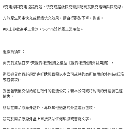
#充電線因充電協議問題，快充或超級快充需搭配高瓦數充電頭與快充線，
方能產生閃電快充或超級快充效果，請自行斟酌下單，謝謝。
#以上參數為手工量測，3-5mm誤差屬正常現象。
退換貨須知：
商品到貨隔日享7天鑑賞(猶豫)期之權益【鑑賞(猶豫)期非試用期】，
辦理退貨商品必須是完好狀態且需以本公司或特約商所使用的外包裝(紙箱
或包裝袋)，
妥善包裝後交付給前往取件的物流公司；若本公司或特約商的外包裝已經
遺失，
請您在商品原廠外盒外，再以其他適當的外盒進行包裝，
請勿於商品原廠外盒上直接黏貼任何單據或書寫文字，