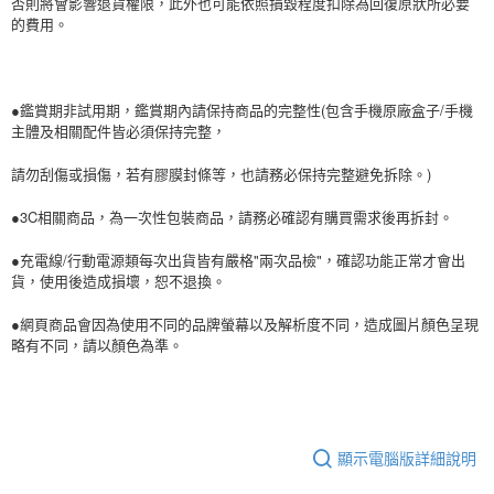
否則將會影響退貨權限，此外也可能依照損毀程度扣除為回復原狀所必要
的費用。
●鑑賞期非試用期，鑑賞期內請保持商品的完整性(包含手機原廠盒子/手機
主體及相關配件皆必須保持完整，
請勿刮傷或損傷，若有膠膜封條等，也請務必保持完整避免拆除。)
●3C相關商品，為一次性包裝商品，請務必確認有購買需求後再拆封。
●充電線/行動電源類每次出貨皆有嚴格"兩次品檢"，確認功能正常才會出
貨，使用後造成損壞，恕不退換。
●網頁商品會因為使用不同的品牌螢幕以及解析度不同，造成圖片顏色呈現
略有不同，請以顏色為準。
顯示電腦版詳細說明