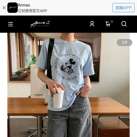
Annas
開啟APP
立刻使用官方APP
0
1
/
9