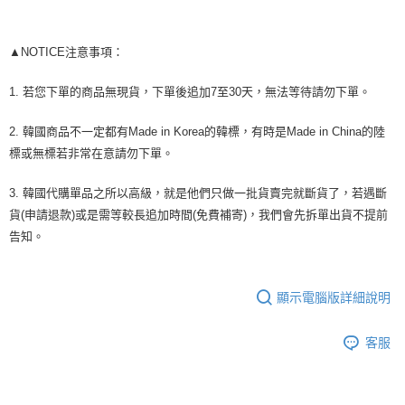
２．關於個人資料處理事宜，請瀏覽以下網址：
https://aftee.tw/terms/#terms3
３．未成年的使用者請事先徵得法定代理人或監護人之同意方可使用
▲NOTICE注意事項：
「AFTEE先享後付」，若未經同意申辦者引起之損失，本公司不負相關責
任。
1. 若您下單的商品無現貨，下單後追加7至30天，無法等待請勿下單。
４．使用「AFTEE先享後付」時，將依據個別帳號之用戶狀況，依本公司即
時審查核予不同之上限額度；若仍有額度不足之情形，本公司將視審查結果
請求用戶進行身份認證。
2. 韓國商品不一定都有Made in Korea的韓標，有時是Made in China的陸
５．嚴禁一人註冊多個帳號或使用他人資訊註冊。若發現惡意使用之情形，
標或無標若非常在意請勿下單。
恩沛科技股份有限公司將有權停止該用戶之使用額度並採取法律行動。
3. 韓國代購單品之所以高級，就是他們只做一批貨賣完就斷貨了，若遇斷
貨(申請退款)或是需等較長追加時間(免費補寄)，我們會先拆單出貨不提前
告知。
顯示電腦版詳細說明
客服