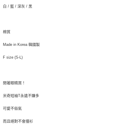
相關說明
白 / 藍 / 深灰 / 黑
【關於「AFTEE先享後付」】
ATM付款
AFTEE先享後付是「在收到商品之後才付款」的支付方式。 讓您購物簡單
便利好安心！
貨到付款
１．簡單：不需註冊會員、不需綁卡、不需儲值。
２．便利：只要手機號碼，簡訊認證，即可結帳。
棉質
３．安心：先確認商品／服務後，再付款。
運送方式
Made in Korea 韓國製
【「AFTEE先享後付」結帳流程】
全家付款取貨
１．於結帳方式選擇「AFTEE先享後付」後，將跳轉至「AFTEE先享後付」
每筆NT$80，滿NT$999(含以上)免運費
結帳頁面，進行簡訊認證並確認金額後，即可完成結帳。
F size (S-L)
２．訂單成立數日內，您將收到繳費通知簡訊。
7-11付款取貨
３．收到繳費通知簡訊後14天內，點擊此簡訊中的連結，可透過四大超商／
ATM／網路銀行／等多元方式進行付款，方視為交易完成。
每筆NT$80，滿NT$999(含以上)免運費
※ 請注意：結帳手續完成當下不需立刻繳費，但若您需要取消訂單，請聯絡
購買商品的店家。未經商家同意取消之訂單仍視為有效，需透過AFTEE先享
閉著眼睛買！
宅配
後付繳納相關費用。
每筆NT$150，滿NT$1,499(含以上)免運費
※ 交易是否成功請以「AFTEE先享後付 」之結帳頁面顯示為準，若有關於
米奇短袖T永遠不嫌多
是否繳費成功／繳費後需取消欲退款等相關疑問，請聯繫「AFTEE先享後付
客戶支援中心」
https://netprotections.freshdesk.com/support/home
郵局
可愛不俗氣
每筆NT$80，滿NT$999(含以上)免運費
【注意事項】
１．透過由恩沛科技股份有限公司提供之「AFTEE先享後付」服務完成之交
而且絕對不會撞衫
海外宅配
查看運費
易，需依本服務之必要範圍內提供個人資料，並將交易相關給付款項請求債
權轉讓予恩沛科技股份有限公司。