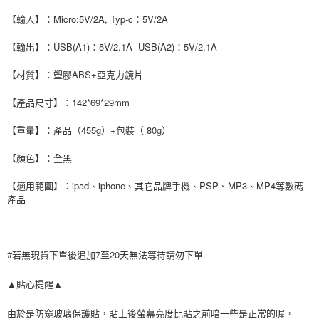
２．關於個人資料處理事宜，請瀏覽以下網址：
【輸入】：Micro:5V/2A, Typ-c：5V/2A
https://aftee.tw/terms/#terms3
３．未成年的使用者請事先徵得法定代理人或監護人之同意方可使用
【輸出】：USB(A1)：5V/2.1A USB(A2)：5V/2.1A
「AFTEE先享後付」，若未經同意申辦者引起之損失，本公司不負相關責
任。
【材質】：塑膠ABS+亞克力鏡片
４．使用「AFTEE先享後付」時，將依據個別帳號之用戶狀況，依本公司即
時審查核予不同之上限額度；若仍有額度不足之情形，本公司將視審查結果
請求用戶進行身份認證。
【產品尺寸】：142*69*29mm
５．嚴禁一人註冊多個帳號或使用他人資訊註冊。若發現惡意使用之情形，
恩沛科技股份有限公司將有權停止該用戶之使用額度並採取法律行動。
【重量】：產品（455g）+包裝（ 80g）
【顏色】：全黑
【適用範圍】：ipad、iphone、其它品牌手機、PSP、MP3、MP4等數碼
產品
#若無現貨下單後追加7至20天無法等待請勿下單
▲貼心提醒▲
由於是防窺玻璃保護貼，貼上後螢幕亮度比貼之前暗一些是正常的喔，