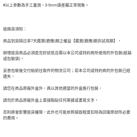
#以上參數為手工量測，3-5mm誤差屬正常現象。
退換貨須知：
商品到貨隔日享7天鑑賞(猶豫)期之權益【鑑賞(猶豫)期非試用期】，
辦理退貨商品必須是完好狀態且需以本公司或特約商所使用的外包裝(紙箱
或包裝袋)，
妥善包裝後交付給前往取件的物流公司；若本公司或特約商的外包裝已經
遺失，
請您在商品原廠外盒外，再以其他適當的外盒進行包裝，
請勿於商品原廠外盒上直接黏貼任何單據或書寫文字，
否則將會影響退貨權限，此外也可能依照損毀程度扣除為回復原狀所必要
的費用。