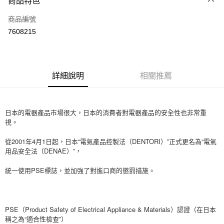
商品特色
信用卡一次付款
商品編號
信用卡分期付款
7608215
3 期 0 利率 每期
NT$276
21家銀行
6 期 0 利率 每期
NT$138
21家銀行
合作金庫商業銀行
第一商業銀行
華南商業銀行
彰化商業銀行
12 期 0 利率 每期
NT$69
21家銀行
合作金庫商業銀行
第一商業銀行
詳細說明
相關推薦
上海商業儲蓄銀行
台北富邦商業銀行
華南商業銀行
彰化商業銀行
24 期 0 利率 每期
NT$34
20家銀行
合作金庫商業銀行
第一商業銀行
國泰世華商業銀行
兆豐國際商業銀行
上海商業儲蓄銀行
台北富邦商業銀行
華南商業銀行
彰化商業銀行
臺灣中小企業銀行
台中商業銀行
合作金庫商業銀行
第一商業銀行
超商取貨付款
國泰世華商業銀行
兆豐國際商業銀行
上海商業儲蓄銀行
台北富邦商業銀行
匯豐（台灣）商業銀行
華泰商業銀行
日本的電器產品市場很大，日本的消費者對電器產品的安全性也非常重
華南商業銀行
彰化商業銀行
臺灣中小企業銀行
台中商業銀行
國泰世華商業銀行
兆豐國際商業銀行
聯邦商業銀行
遠東國際商業銀行
視。
LINE Pay
上海商業儲蓄銀行
台北富邦商業銀行
匯豐（台灣）商業銀行
華泰商業銀行
臺灣中小企業銀行
台中商業銀行
元大商業銀行
永豐商業銀行
兆豐國際商業銀行
臺灣中小企業銀行
聯邦商業銀行
遠東國際商業銀行
匯豐（台灣）商業銀行
華泰商業銀行
從2001年4月1日起，日本“電氣產品控製法（DENTORI）”正式更名為“電氣
Apple Pay
玉山商業銀行
星展（台灣）商業銀行
台中商業銀行
匯豐（台灣）商業銀行
元大商業銀行
永豐商業銀行
聯邦商業銀行
遠東國際商業銀行
用品安全法（DENAE）”，
台新國際商業銀行
中國信託商業銀行
華泰商業銀行
聯邦商業銀行
玉山商業銀行
星展（台灣）商業銀行
街口支付
元大商業銀行
永豐商業銀行
台灣樂天信用卡公司
遠東國際商業銀行
元大商業銀行
台新國際商業銀行
中國信託商業銀行
統一使用PSE標誌，並加強了對進口商的懲罰措施。
玉山商業銀行
星展（台灣）商業銀行
永豐商業銀行
玉山商業銀行
台灣樂天信用卡公司
悠遊付
台新國際商業銀行
中國信託商業銀行
星展（台灣）商業銀行
台新國際商業銀行
台灣樂天信用卡公司
中國信託商業銀行
台灣樂天信用卡公司
Google Pay
PSE（Product Safety of Electrical Appliance & Materials）認證（在日本
AFTEE先享後付
稱之為“適合性檢查”）