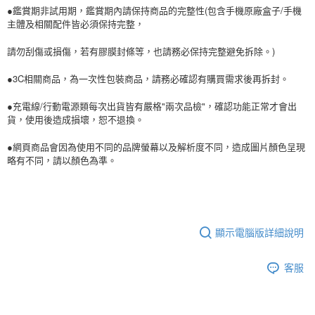
●鑑賞期非試用期，鑑賞期內請保持商品的完整性(包含手機原廠盒子/手機
主體及相關配件皆必須保持完整，
請勿刮傷或損傷，若有膠膜封條等，也請務必保持完整避免拆除。)
●3C相關商品，為一次性包裝商品，請務必確認有購買需求後再拆封。
●充電線/行動電源類每次出貨皆有嚴格"兩次品檢"，確認功能正常才會出
貨，使用後造成損壞，恕不退換。
●網頁商品會因為使用不同的品牌螢幕以及解析度不同，造成圖片顏色呈現
略有不同，請以顏色為準。
顯示電腦版詳細說明
客服