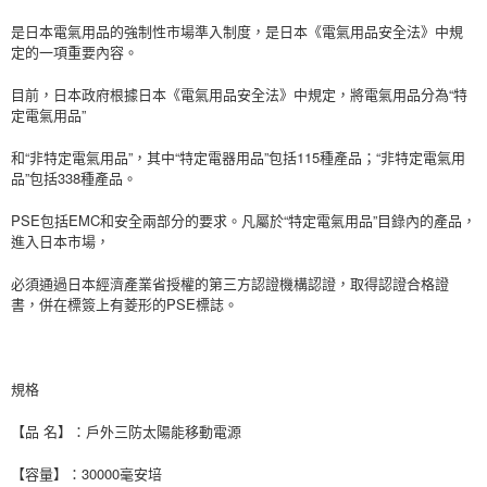
相關說明
是日本電氣用品的強制性市場準入制度，是日本《電氣用品安全法》中規
【關於「AFTEE先享後付」】
ATM付款
定的一項重要內容。
AFTEE先享後付是「在收到商品之後才付款」的支付方式。 讓您購物簡單
便利好安心！
貨到付款
１．簡單：不需註冊會員、不需綁卡、不需儲值。
目前，日本政府根據日本《電氣用品安全法》中規定，將電氣用品分為“特
２．便利：只要手機號碼，簡訊認證，即可結帳。
定電氣用品”
３．安心：先確認商品／服務後，再付款。
運送方式
和“非特定電氣用品”，其中“特定電器用品”包括115種產品；“非特定電氣用
【「AFTEE先享後付」結帳流程】
品”包括338種產品。
全家付款取貨
１．於結帳方式選擇「AFTEE先享後付」後，將跳轉至「AFTEE先享後付」
每筆NT$80，滿NT$999(含以上)免運費
結帳頁面，進行簡訊認證並確認金額後，即可完成結帳。
PSE包括EMC和安全兩部分的要求。凡屬於“特定電氣用品”目錄內的產品，
２．訂單成立數日內，您將收到繳費通知簡訊。
進入日本市場，
7-11付款取貨
３．收到繳費通知簡訊後14天內，點擊此簡訊中的連結，可透過四大超商／
ATM／網路銀行／等多元方式進行付款，方視為交易完成。
每筆NT$80，滿NT$999(含以上)免運費
必須通過日本經濟產業省授權的第三方認證機構認證，取得認證合格證
※ 請注意：結帳手續完成當下不需立刻繳費，但若您需要取消訂單，請聯絡
書，併在標簽上有菱形的PSE標誌。
購買商品的店家。未經商家同意取消之訂單仍視為有效，需透過AFTEE先享
宅配
後付繳納相關費用。
每筆NT$150，滿NT$1,499(含以上)免運費
※ 交易是否成功請以「AFTEE先享後付 」之結帳頁面顯示為準，若有關於
是否繳費成功／繳費後需取消欲退款等相關疑問，請聯繫「AFTEE先享後付
客戶支援中心」
https://netprotections.freshdesk.com/support/home
郵局
規格
每筆NT$80，滿NT$999(含以上)免運費
【注意事項】
【品 名】：戶外三防太陽能移動電源
１．透過由恩沛科技股份有限公司提供之「AFTEE先享後付」服務完成之交
海外宅配
查看運費
易，需依本服務之必要範圍內提供個人資料，並將交易相關給付款項請求債
【容量】：30000毫安培
權轉讓予恩沛科技股份有限公司。