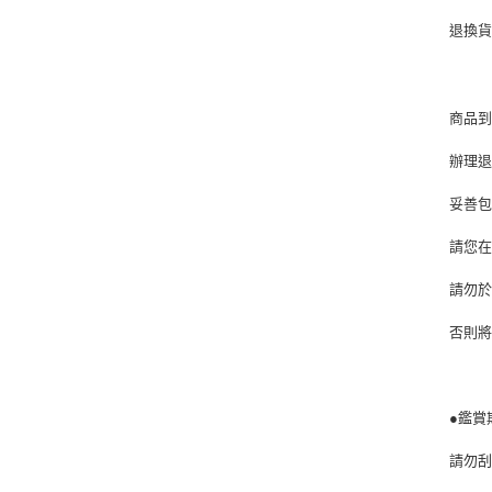
退換
商品到
辦理退
妥善
請您
請勿
否則
●鑑賞
請勿刮