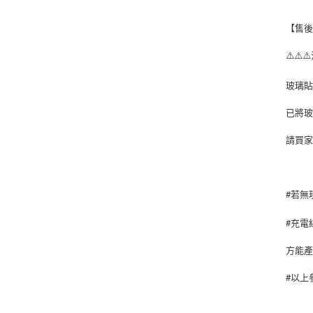
【售
⚠️⚠️
玻璃貼
已將
請買家
#若無
#充電
方能
#以上