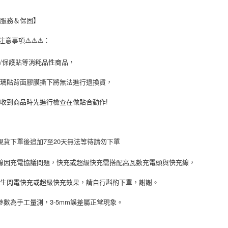
後服務＆保固】
⚠️注意事項⚠️⚠️⚠️：
/保護貼等消耗品性商品，
玻璃貼背面膠膜撕下將無法進行退換貨，
收到商品時先進行檢查在做貼合動作!
現貨下單後追加7至20天無法等待請勿下單
線因充電協議問題，快充或超級快充需搭配高瓦數充電頭與快充線，
產生閃電快充或超級快充效果，請自行斟酌下單，謝謝。
參數為手工量測，3-5mm誤差屬正常現象。