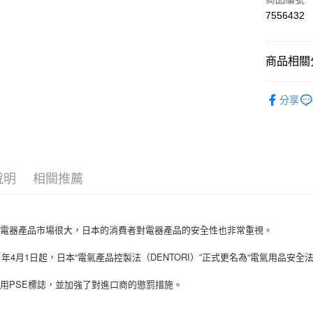
7556432
信用卡分
3 期 
商品相關分
6 期 
合作金
華南商
12 期
3C電腦手
合作金
上海商
分享
華南商
24 期
合作金
國泰世
上海商
華南商
臺灣中
合作金
超商取貨
國泰世
上海商
匯豐（
華南商
臺灣中
國泰世
聯邦商
LINE Pay
上海商
匯豐（
臺灣中
元大商
兆豐國
聯邦商
說明
相關推薦
匯豐（
Apple Pay
玉山商
台中商
元大商
聯邦商
台新國
華泰商
玉山商
街口支付
元大商
台灣樂
遠東國
台新國
玉山商
的電器產品市場很大，日本的消費者對電器產品的安全性也非常重視。
永豐商
台灣樂
悠遊付
台新國
星展（
01年4月1日起，日本“電氣產品控製法（DENTORI）”正式更名為“電氣用品安全法
台灣樂
中國信
Google Pa
用PSE標誌，並加強了對進口商的懲罰措施。
AFTEE先
相關說明