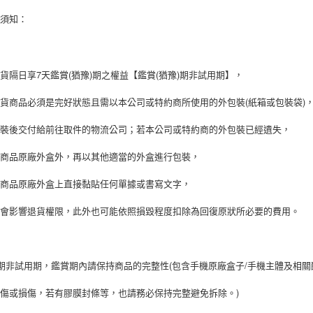
貨須知：
貨隔日享7天鑑賞(猶豫)期之權益【鑑賞(猶豫)期非試用期】，
貨商品必須是完好狀態且需以本公司或特約商所使用的外包裝(紙箱或包裝袋)
包裝後交付給前往取件的物流公司；若本公司或特約商的外包裝已經遺失，
在商品原廠外盒外，再以其他適當的外盒進行包裝，
於商品原廠外盒上直接黏貼任何單據或書寫文字，
將會影響退貨權限，此外也可能依照損毀程度扣除為回復原狀所必要的費用。
期非試用期，鑑賞期內請保持商品的完整性(包含手機原廠盒子/手機主體及相
傷或損傷，若有膠膜封條等，也請務必保持完整避免拆除。)