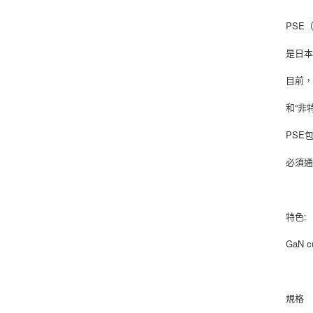
PSE（P
是日
目前，
和“非
PSE
必須通
特色:
GaN
規格