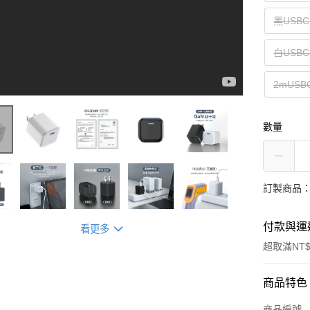
黑USB
白USB
2mUSBC
數量
訂製商品：
付款與運
看更多
超取滿NT$
付款方式
商品特色
信用卡一
商品編號