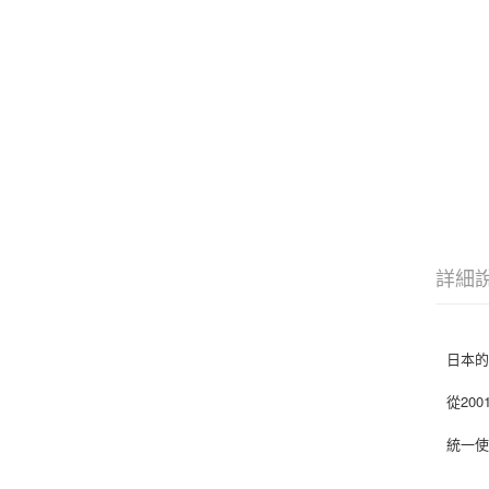
詳細
日本
從20
統一使