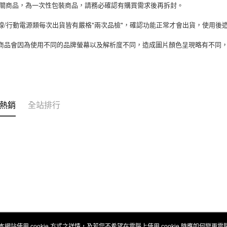
相關商品，為一次性包裝商品，請務必確認有購買需求後再拆封。
線/行動電源類每次出貨皆有嚴格"兩次品檢"，確認功能正常才會出貨，使用後
商品會因為使用不同的品牌螢幕以及解析度不同，造成圖片顏色呈現略有不同
熱銷
全站排行
本網站使用 cookie 方式之詳情，及若您不希望在電腦上使用 cookie 時應如何變更電腦的