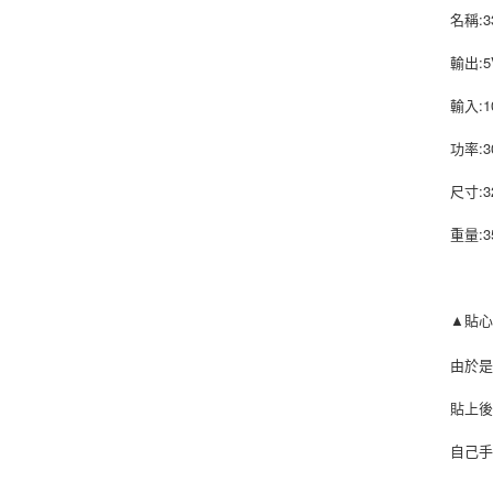
名稱:3
輸出:5V
輸入:10
功率:3
尺寸:3
重量:3
▲貼
由於
貼上
自己