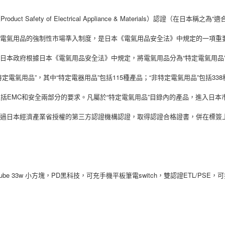
【關於「A
ATM付款
AFTEE
roduct Safety of Electrical Appliance & Materials）認證（在日本稱之為
便利好安
貨到付款
１．簡單
本電氣用品的強制性市場準入制度，是日本《電氣用品安全法》中規定的一項重
２．便利
３．安心
日本政府根據日本《電氣用品安全法》中規定，將電氣用品分為“特定電氣用品
運送方式
【「AFT
特定電氣用品”，其中“特定電器用品”包括115種產品；“非特定電氣用品”包括33
１．於結帳
全家付款
付」結帳
每筆NT$8
２．訂單
包括EMC和安全兩部分的要求。凡屬於“特定電氣用品”目錄內的產品，進入日本
３．收到繳
／ATM／
7-11付款
過日本經濟產業省授權的第三方認證機構認證，取得認證合格證書，併在標簽上
※ 請注意
每筆NT$8
絡購買商品
先享後付
宅配
※ 交易是
是否繳費成
每筆NT$1
付客戶支
 cube 33w 小方塊，PD黑科技，可充手機平板筆電switch，雙認證ETL/PSE，
郵局
【注意事
每筆NT$8
１．透過由
交易，需
海外宅配
求債權轉
２．關於