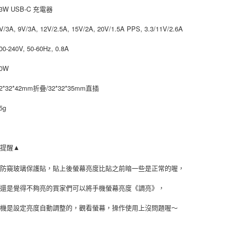
https://aft
3W USB-C 充電器
３．未成
「AFTE
/3A, 9V/3A, 12V/2.5A, 15V/2A, 20V/1.5A PPS, 3.3/11V/2.6A
任。
４．使用「
0-240V, 50-60Hz, 0.8A
即時審查
結果請求
0W
５．嚴禁
形，恩沛
2*32*42mm折疊/32*32*35mm直插
動。
5g
心提醒▲
是防窺玻璃保護貼，貼上後螢幕亮度比貼之前暗一些是正常的喔，
後還是覺得不夠亮的買家們可以將手機螢幕亮度《調亮》，
手機是設定亮度自動調整的，觀看螢幕，操作使用上沒問題喔～