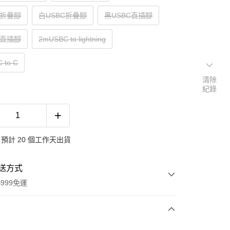
C折疊腳
白USBC折疊腳
黑USBC直插腳
C直插腳
2mUSBC to lightning
 to C
清除
紀錄
預計 20 個工作天出貨
送方式
999免運
次付款