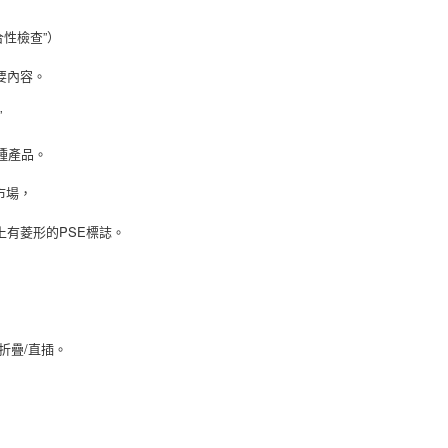
FTEE先享後付」】
先享後付是「在收到商品之後才付款」的支付方式。 讓您購物簡單
“適合性檢查”）
心！
：不需註冊會員、不需綁卡、不需儲值。
要內容。
：只要手機號碼，簡訊認證，即可結帳。
：先確認商品／服務後，再付款。
”
EE先享後付」結帳流程】
8種產品。
方式選擇「AFTEE先享後付」後，將跳轉至「AFTEE先享後
取貨
頁面，進行簡訊認證並確認金額後，即可完成結帳。
0，滿NT$999(含以上)免運費
成立數日內，您將收到繳費通知簡訊。
市場，
費通知簡訊後14天內，點擊此簡訊中的連結，可透過四大超商
網路銀行／等多元方式進行付款，方視為交易完成。
取貨
有菱形的PSE標誌。
：結帳手續完成當下不需立刻繳費，但若您需要取消訂單，請聯
0，滿NT$999(含以上)免運費
的店家。未經商家同意取消之訂單仍視為有效，需透過AFTEE
繳納相關費用。
否成功請以「AFTEE先享後付 」之結帳頁面顯示為準，若有關於
功／繳費後需取消欲退款等相關疑問，請聯繫「AFTEE先享後
50，滿NT$1,499(含以上)免運費
援中心」
https://netprotections.freshdesk.com/support/home
可折疊/直插。
項】
0，滿NT$999(含以上)免運費
恩沛科技股份有限公司提供之「AFTEE先享後付」服務完成之
依本服務之必要範圍內提供個人資料，並將交易相關給付款項請
查看運費
讓予恩沛科技股份有限公司。
個人資料處理事宜，請瀏覽以下網址：