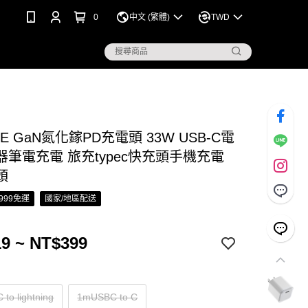
0
中文 (繁體)
TWD
PSE GaN氮化鎵PD充電頭 33W USB-C電
器筆電充電 旅充typec快充頭手機充電
頭
999免運
國家/地區配送
9 ~ NT$399
to lightning
1mUSBC to C