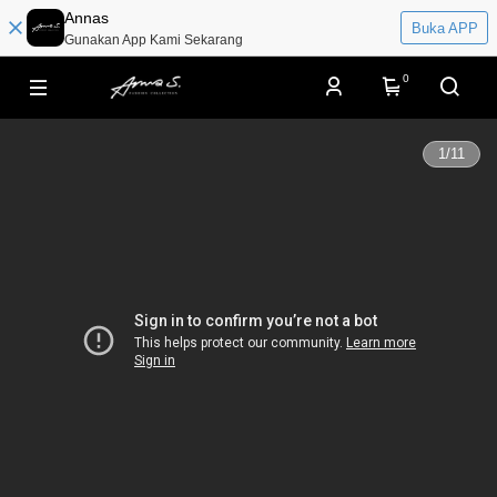
Annas
Buka APP
Gunakan App Kami Sekarang
0
1
/
11