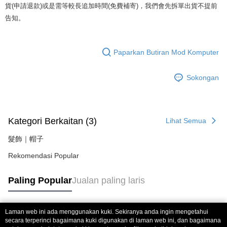
貨(申請退款)或是需等較長追加時間(免費補寄)，我們會先拆單出貨不提前
NT$150/pesanan | Penghantaran percuma untuk pesanan
Tempoh pembayaran dikira dari masa kedai meminta pembayaran anda,
告知。
NT$1,499 atau lebih
ditambah dengan bilangan hari yang boleh dilanjutkan oleh AFTEE. Anda
boleh melanjutkan tempoh pembayaran anda sebelum anda menerima
郵局
pesanan. Walau bagaimanapun, tiada jaminan bahawa anda boleh
Paparkan Butiran Mod Komputer
menerima pesanan anda semasa tempoh pembayaran (cth.: produk
NT$80/pesanan | Penghantaran percuma untuk pesanan
prapesanan atau produk yang mungkin mengambil masa yang lebih
NT$999 atau lebih
lama untuk dihantar). Oleh itu, anda dikehendaki membuat pembayaran
Sokongan
kepada AFTEE dalam tempoh sama ada anda menerima pesanan.
海外宅配
Kadar Penghantaran
Kedua, Sekatan Pembayaran
1. Jumlah yang diperakui untuk pengguna kali pertama boleh sehingga
NT$10,000. Amaun diperakui sebenar yang diluluskan akan berdasarkan
Kategori Berkaitan (3)
Lihat Semua
keputusan pensijilan dan semakan oleh AFTEE.
2. Amaun perbelanjaan minimum mestilah lebih besar daripada NT$20.
髮飾｜帽子
3. Pada masa ini hanya tersedia untuk ahli Taiwan.
Rekomendasi Popular
Ketiga, Syarat Perkhidmatan
Perkhidmatan AFTEE Beli Sekarang Bayar Kemudian disediakan oleh NP
Paling Popular
Jualan paling laris
Taiwan, Inc. dan AFTEE akan membuat bil kepada pengguna. AFTEE
akan menggunakan data peribadi yang dikumpul (termasuk nama
pembeli, no. telefon, nama penerima, no. telefon, alamat penerima) untuk
penggunaan perkhidmatan. Sila rujuk kepada "Penyata Pengumpulan
Laman web ini ada menggunakan kuki. Sekiranya anda ingin mengetahui
Data Peribadi, Pemprosesan, Penggunaan"
Tag Popular
secara terperinci bagaimana kuki digunakan di laman web ini, dan bagaimana
(https://aftee.tw/privacypolicy/
) untuk maklumat lanjut.