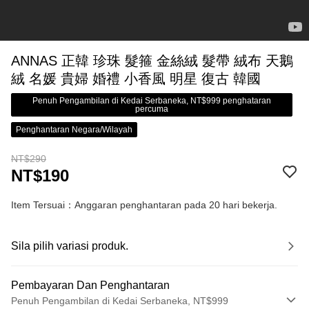
ANNAS 正韓 珍珠 髮箍 金絲絨 髮帶 絨布 天鵝
絨 名媛 貴婦 婚禮 小香風 明星 復古 韓國
Penuh Pengambilan di Kedai Serbaneka, NT$999 penghataran
percuma
Penghantaran Negara/Wilayah
NT$290
NT$190
Item Tersuai：Anggaran penghantaran pada 20 hari bekerja.
Sila pilih variasi produk.
Pembayaran Dan Penghantaran
Penuh Pengambilan di Kedai Serbaneka, NT$999