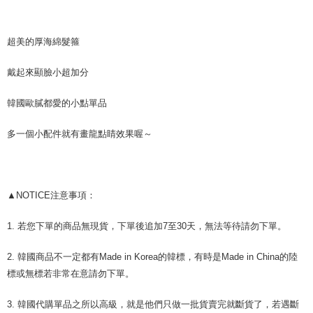
Hwatai Bank
Union Bank of Taiwan
Bank Antarabangsa Taishin
Bank CTBC
Easy Wallet
HSBC Bank (Taiwan)
Hwatai Bank
Yuanta Commercial Bank
Bank SinoPac
Far Eastern International Bank
Yuanta Commercial Bank
Syarikat Kad Kredit Rakuten
Limited
Bank Komersial E.SUN
DBS Bank
Bank SinoPac
Bank Komersial E.SUN
Google Pay
Taiwan
超美的厚海綿髮箍
Union Bank of Taiwan
Far Eastern International
Bank Antarabangsa
Bank CTBC
DBS Bank
Bank Antarabangsa Taishin
Bank
Taishin
AFTEE
Bank CTBC
Syarikat Kad Kredit Rakuten
Yuanta Commercial Bank
Bank SinoPac
戴起來顯臉小超加分
Syarikat Kad Kredit
Deskripsi
Taiwan
Bank Komersial E.SUN
DBS Bank
Rakuten Taiwan
Pertama, Mengenai Perkhidmatan AFTEE Beli Sekarang Bayar Kemudian
Bank Antarabangsa
Bank CTBC
韓國歐膩都愛的小點單品
Pemindahan ATM
1. Dengan memilih AFTEE sebagai kaedah pembayaran, mesej
Taishin
pengesahan AFTEE akan muncul.
Syarikat Kad Kredit
Tunai semasa Penghantaran
多一個小配件就有畫龍點睛效果喔～
2. Anda boleh meneruskan pembayaran selepas pengesahan SMS.
Rakuten Taiwan
3. Tiada bayaran diperlukan apabila pesanan disahkan. Produk akan
dihantar ke alamat yang ditetapkan.
Pilihan Penghantaran
4. Setelah pesanan disahkan, anda akan menerima SMS pembayaran
manakala ahli aplikasi akan menerima pemberitahuan tolak aplikasi
全家付款取貨
▲NOTICE注意事項：
AFTEE.
NT$80/pesanan | Penghantaran percuma untuk pesanan
5. Tiada bayaran diperlukan apabila anda menerima produk. Sila buat
pembayaran di empat kedai serbaneka utama, ATM atau perbankan
NT$999 atau lebih
1. 若您下單的商品無現貨，下單後追加7至30天，無法等待請勿下單。
dalam talian dengan SMS pembayaran atau pemberitahuan tolak aplikasi
AFTEE.
7-11付款取貨
2. 韓國商品不一定都有Made in Korea的韓標，有時是Made in China的陸
NT$80/pesanan | Penghantaran percuma untuk pesanan
Sila ambil perhatian bahawa tempoh pembayaran adalah 14 hari. Walau
標或無標若非常在意請勿下單。
NT$999 atau lebih
bagaimanapun, bagi mereka yang telah memuat turun Aplikasi AFTEE
dan mendaftar sebagai ahli AFTEE boleh menikmati tempoh pembayaran
3. 韓國代購單品之所以高級，就是他們只做一批貨賣完就斷貨了，若遇斷
sehingga 45 hari.
宅配