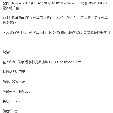
易，需依本服務之必要範圍內提供個人資料，並將交易相關給付款項請求債
配備 Thunderbolt 3 (USB-C) 埠的 16 吋 MacBook Pro 搭配 96W USB-C
權轉讓予恩沛科技股份有限公司。
電源轉接器
２．關於個人資料處理事宜，請瀏覽以下網址：
https://aftee.tw/terms/#terms3
11 吋 iPad Pro (第 1 代與第 2 代)、12.9 吋 iPad Pro (第 3 代、第 4 代與
３．未成年的使用者請事先徵得法定代理人或監護人之同意方可使用
第 5 代)、
「AFTEE先享後付」，若未經同意申辦者引起之損失，本公司不負相關責
任。
iPad Air (第 4 代) 與 iPad mini (第 6 代) 搭配 20W USB-C 電源轉接器使用
４．使用「AFTEE先享後付」時，將依據個別帳號之用戶狀況，依本公司即
時審查核予不同之上限額度；若仍有額度不足之情形，本公司將視審查結果
請求用戶進行身份認證。
５．嚴禁一人註冊多個帳號或使用他人資訊註冊。若發現惡意使用之情形，
恩沛科技股份有限公司將有權停止該用戶之使用額度並採取法律行動。
規格:
產品名稱: 倍思 優勝快充數據線 USB-C to typec 100w
材質:ABS+TPE
功率:100W max
傳輸速率:480Mbps
長度:1m/2m
顏色:白/黑