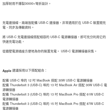
AFTEE先享後付
加厚耐用不爆裂30000+彎折設計。
相關說明
【關於「AFTEE先享後付」】
ATM付款
AFTEE先享後付是「在收到商品之後才付款」的支付方式。 讓您購物簡單
充電連接線，兩端皆配備 USB-C 連接器，非常適用於在 USB-C 裝置間充
便利好安心！
貨到付款
電、同步及傳輸資料。
１．簡單：不需註冊會員、不需綁卡、不需儲值。
２．便利：只要手機號碼，簡訊認證，即可結帳。
３．安心：先確認商品／服務後，再付款。
將 USB-C 充電連接線搭配相容的 USB-C 電源轉接器，即可充分利用它的
運送方式
快速充電功能，
【「AFTEE先享後付」結帳流程】
全家付款取貨
１．於結帳方式選擇「AFTEE先享後付」後，將跳轉至「AFTEE先享後付」
從牆壁電源插座方便地為你的裝置充電。 USB-C 電源轉接器另售。
每筆NT$80，滿NT$999(含以上)免運費
結帳頁面，進行簡訊認證並確認金額後，即可完成結帳。
２．訂單成立數日內，您將收到繳費通知簡訊。
7-11付款取貨
３．收到繳費通知簡訊後14天內，點擊此簡訊中的連結，可透過四大超商／
ATM／網路銀行／等多元方式進行付款，方視為交易完成。
每筆NT$80，滿NT$999(含以上)免運費
建議採用以下搭配組合：
Apple
※ 請注意：結帳手續完成當下不需立刻繳費，但若您需要取消訂單，請聯絡
購買商品的店家。未經商家同意取消之訂單仍視為有效，需透過AFTEE先享
宅配
後付繳納相關費用。
配備 USB-C 埠的 12 吋 MacBook 搭配 30W USB-C 電源轉接器
每筆NT$150，滿NT$1,499(含以上)免運費
※ 交易是否成功請以「AFTEE先享後付 」之結帳頁面顯示為準，若有關於
配備 Thunderbolt 3 (USB-C) 埠的 13 吋 MacBook Air 搭配 30W USB-C 電
是否繳費成功／繳費後需取消欲退款等相關疑問，請聯繫「AFTEE先享後付
源轉接器
客戶支援中心」
https://netprotections.freshdesk.com/support/home
郵局
配備 Thunderbolt 3 (USB-C) 埠的 13 吋 MacBook Pro 搭配 61W USB-C
電源轉接器
每筆NT$80，滿NT$999(含以上)免運費
【注意事項】
配備 Thunderbolt 3 (USB-C) 埠的 15 吋 MacBook Pro 搭配 87W USB-C
１．透過由恩沛科技股份有限公司提供之「AFTEE先享後付」服務完成之交
電源轉接器
海外宅配
查看運費