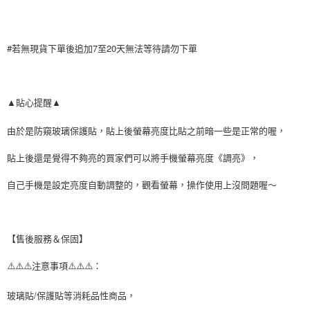
#若無現貨下單後追加7至20天無法等待請勿下單
▲貼心提醒▲
由於是防窺玻璃保護貼，貼上後螢幕亮度比貼之前暗一些是正常的喔，
貼上後還是覺得不夠亮的買家們可以將手機螢幕亮度《調亮》，
自己手機是設定亮度自動調整的，觀看螢幕，操作使用上沒問題喔～
【售後服務＆保固】
⚠️⚠️⚠️注意事項⚠️⚠️⚠️：
玻璃貼/保護貼等消耗品性商品，