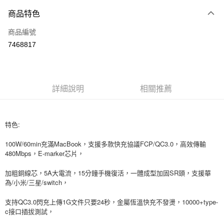
付款方式
商品特色
信用卡一次付款
商品編號
信用卡分期付款
7468817
3 期 0 利率 每期
NT$66
21家銀行
6 期 0 利率 每期
NT$33
21家銀行
合作金庫商業銀行
第一商業銀行
華南商業銀行
彰化商業銀行
12 期 0 利率 每期
NT$16
21家銀行
合作金庫商業銀行
第一商業銀行
詳細說明
相關推薦
上海商業儲蓄銀行
台北富邦商業銀行
華南商業銀行
彰化商業銀行
24 期 0 利率 每期
NT$8
20家銀行
合作金庫商業銀行
第一商業銀行
國泰世華商業銀行
兆豐國際商業銀行
上海商業儲蓄銀行
台北富邦商業銀行
華南商業銀行
彰化商業銀行
臺灣中小企業銀行
台中商業銀行
合作金庫商業銀行
第一商業銀行
超商取貨付款
國泰世華商業銀行
兆豐國際商業銀行
上海商業儲蓄銀行
台北富邦商業銀行
匯豐（台灣）商業銀行
華泰商業銀行
特色:
華南商業銀行
彰化商業銀行
臺灣中小企業銀行
台中商業銀行
國泰世華商業銀行
兆豐國際商業銀行
聯邦商業銀行
遠東國際商業銀行
LINE Pay
上海商業儲蓄銀行
台北富邦商業銀行
匯豐（台灣）商業銀行
華泰商業銀行
臺灣中小企業銀行
台中商業銀行
100W/60min充滿MacBook，支援多款快充協議FCP/QC3.0，高效傳輸
元大商業銀行
永豐商業銀行
兆豐國際商業銀行
臺灣中小企業銀行
聯邦商業銀行
遠東國際商業銀行
匯豐（台灣）商業銀行
華泰商業銀行
480Mbps，E-marker芯片，
Apple Pay
玉山商業銀行
星展（台灣）商業銀行
台中商業銀行
匯豐（台灣）商業銀行
元大商業銀行
永豐商業銀行
聯邦商業銀行
遠東國際商業銀行
台新國際商業銀行
中國信託商業銀行
華泰商業銀行
聯邦商業銀行
玉山商業銀行
星展（台灣）商業銀行
加粗銅線芯，5A大電流，15分鐘手機復活，一體成型加固SR頭，支援華
街口支付
元大商業銀行
永豐商業銀行
台灣樂天信用卡公司
遠東國際商業銀行
元大商業銀行
台新國際商業銀行
中國信託商業銀行
為/小米/三星/switch，
玉山商業銀行
星展（台灣）商業銀行
永豐商業銀行
玉山商業銀行
台灣樂天信用卡公司
悠遊付
台新國際商業銀行
中國信託商業銀行
星展（台灣）商業銀行
台新國際商業銀行
支持QC3.0閃充上傳1G文件只要24秒，金屬恆溫快充不發燙，10000+type-
台灣樂天信用卡公司
中國信託商業銀行
台灣樂天信用卡公司
Google Pay
c接口插拔測試，