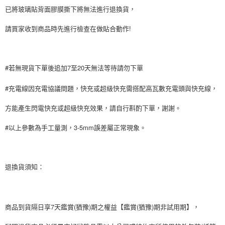
已將玻璃貼背面膠膜撕下將無法進行退換貨，
請買家收到商品時先進行檢查在做貼合動作!
#若無現貨下單後追加7至20天無法等待請勿下單
#充電線因充電協議問題，快充或超級快充需搭配高瓦數充電頭與快充線，
方能產生閃電快充或超級快充效果，請自行斟酌下單，謝謝。
#以上參數為手工量測，3-5mm誤差屬正常現象。
退換貨須知：
商品到貨隔日享7天鑑賞(猶豫)期之權益【鑑賞(猶豫)期非試用期】，