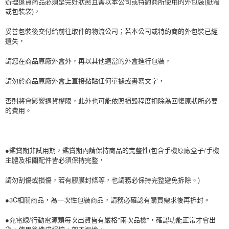
辦理退貨商品必須是完好狀態且需以本公司或特約商所使用的外包裝(紙箱
或包裝袋)，
妥善包裝後交付給前往取件的物流公司；若本公司或特約商的外包裝已經
遺失，
請您在商品原廠外盒外，再以其他適當的外盒進行包裝，
請勿於商品原廠外盒上直接黏貼任何單據或書寫文字，
否則將會影響退貨權限，此外也可能依照損毀程度扣除為回復原狀所必要
的費用。
●鑑賞期非試用期，鑑賞期內請保持商品的完整性(包含手機原廠盒子/手機
主體及相關配件皆必須保持完整，
請勿刮傷或損傷，若有膠膜封條等，也請務必保持完整避免拆除。)
●3C相關商品，為一次性包裝商品，請務必確認有購買需求後再拆封。
●充電線/行動電源類每次出貨皆有嚴格"兩次品檢"，確認功能正常才會出