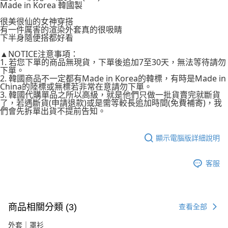
Made in Korea 韓國製
台灣樂天信用卡公司
中國信託商業銀行
台灣樂天信用卡公司
Google Pay
很美很仙的女神穿搭
有一件厲害的渲染外套真的很吸睛
AFTEE先享後付
下半身隨便搭都好看
相關說明
▲NOTICE注意事項：
【關於「AFTEE先享後付」】
ATM付款
1. 若您下單的商品無現貨，下單後追加7至30天，無法等待請勿
AFTEE先享後付是「在收到商品之後才付款」的支付方式。 讓您購物簡單
下單。
便利好安心！
2. 韓國商品不一定都有Made in Korea的韓標，有時是Made in
貨到付款
１．簡單：不需註冊會員、不需綁卡、不需儲值。
China的陸標或無標若非常在意請勿下單。
２．便利：只要手機號碼，簡訊認證，即可結帳。
3. 韓國代購單品之所以高級，就是他們只做一批貨賣完就斷貨
３．安心：先確認商品／服務後，再付款。
了，若遇斷貨(申請退款)或是需等較長追加時間(免費補寄)，我
運送方式
們會先拆單出貨不提前告知。
【「AFTEE先享後付」結帳流程】
全家付款取貨
１．於結帳方式選擇「AFTEE先享後付」後，將跳轉至「AFTEE先享後付」
每筆NT$80，滿NT$999(含以上)免運費
結帳頁面，進行簡訊認證並確認金額後，即可完成結帳。
顯示電腦版詳細說明
２．訂單成立數日內，您將收到繳費通知簡訊。
7-11付款取貨
３．收到繳費通知簡訊後14天內，點擊此簡訊中的連結，可透過四大超商／
ATM／網路銀行／等多元方式進行付款，方視為交易完成。
客服
每筆NT$80，滿NT$999(含以上)免運費
※ 請注意：結帳手續完成當下不需立刻繳費，但若您需要取消訂單，請聯絡
購買商品的店家。未經商家同意取消之訂單仍視為有效，需透過AFTEE先享
宅配
後付繳納相關費用。
每筆NT$150，滿NT$1,499(含以上)免運費
※ 交易是否成功請以「AFTEE先享後付 」之結帳頁面顯示為準，若有關於
商品相關分類 (3)
查看全部
是否繳費成功／繳費後需取消欲退款等相關疑問，請聯繫「AFTEE先享後付
客戶支援中心」
https://netprotections.freshdesk.com/support/home
郵局
外套｜罩衫