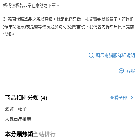
２．關於個人資料處理事宜，請瀏覽以下網址：
標或無標若非常在意請勿下單。
https://aftee.tw/terms/#terms3
３．未成年的使用者請事先徵得法定代理人或監護人之同意方可使用
3. 韓國代購單品之所以高級，就是他們只做一批貨賣完就斷貨了，若遇斷
「AFTEE先享後付」，若未經同意申辦者引起之損失，本公司不負相關責
任。
貨(申請退款)或是需等較長追加時間(免費補寄)，我們會先拆單出貨不提前
４．使用「AFTEE先享後付」時，將依據個別帳號之用戶狀況，依本公司即
告知。
時審查核予不同之上限額度；若仍有額度不足之情形，本公司將視審查結果
請求用戶進行身份認證。
５．嚴禁一人註冊多個帳號或使用他人資訊註冊。若發現惡意使用之情形，
恩沛科技股份有限公司將有權停止該用戶之使用額度並採取法律行動。
顯示電腦版詳細說明
客服
商品相關分類 (4)
查看全部
髮飾｜帽子
人氣商品推薦
本分類熱銷
全站排行