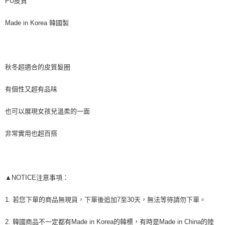
PU皮質
相關說明
【關於「AFTEE先享後付」】
ATM付款
Made in Korea 韓國製
AFTEE先享後付是「在收到商品之後才付款」的支付方式。 讓您購物簡單
便利好安心！
貨到付款
１．簡單：不需註冊會員、不需綁卡、不需儲值。
２．便利：只要手機號碼，簡訊認證，即可結帳。
３．安心：先確認商品／服務後，再付款。
運送方式
秋冬超適合的皮質髮圈
【「AFTEE先享後付」結帳流程】
全家付款取貨
１．於結帳方式選擇「AFTEE先享後付」後，將跳轉至「AFTEE先享後付」
有個性又超有品味
每筆NT$80，滿NT$999(含以上)免運費
結帳頁面，進行簡訊認證並確認金額後，即可完成結帳。
２．訂單成立數日內，您將收到繳費通知簡訊。
也可以展現女孩兒溫柔的一面
7-11付款取貨
３．收到繳費通知簡訊後14天內，點擊此簡訊中的連結，可透過四大超商／
ATM／網路銀行／等多元方式進行付款，方視為交易完成。
每筆NT$80，滿NT$999(含以上)免運費
※ 請注意：結帳手續完成當下不需立刻繳費，但若您需要取消訂單，請聯絡
非常實用也超百搭
購買商品的店家。未經商家同意取消之訂單仍視為有效，需透過AFTEE先享
宅配
後付繳納相關費用。
每筆NT$150，滿NT$1,499(含以上)免運費
※ 交易是否成功請以「AFTEE先享後付 」之結帳頁面顯示為準，若有關於
是否繳費成功／繳費後需取消欲退款等相關疑問，請聯繫「AFTEE先享後付
客戶支援中心」
https://netprotections.freshdesk.com/support/home
▲NOTICE注意事項：
郵局
每筆NT$80，滿NT$999(含以上)免運費
【注意事項】
1. 若您下單的商品無現貨，下單後追加7至30天，無法等待請勿下單。
１．透過由恩沛科技股份有限公司提供之「AFTEE先享後付」服務完成之交
海外宅配
查看運費
易，需依本服務之必要範圍內提供個人資料，並將交易相關給付款項請求債
2. 韓國商品不一定都有Made in Korea的韓標，有時是Made in China的陸
權轉讓予恩沛科技股份有限公司。