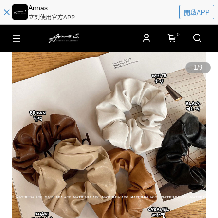
Annas
開啟APP
立刻使用官方APP
0
1
/
9