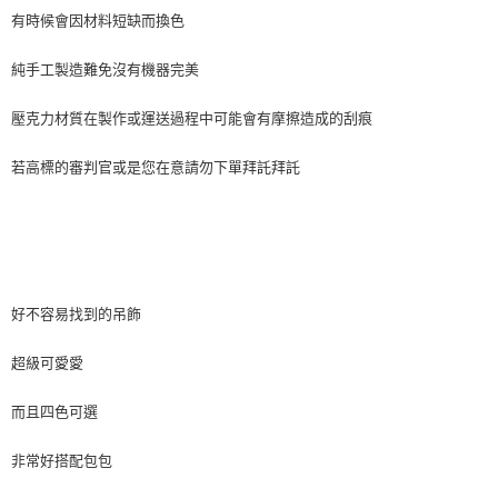
相關說明
有時候會因材料短缺而換色
【關於「AFTEE先享後付」】
ATM付款
AFTEE先享後付是「在收到商品之後才付款」的支付方式。 讓您購物簡單
純手工製造難免沒有機器完美
便利好安心！
貨到付款
１．簡單：不需註冊會員、不需綁卡、不需儲值。
２．便利：只要手機號碼，簡訊認證，即可結帳。
壓克力材質在製作或運送過程中可能會有摩擦造成的刮痕
３．安心：先確認商品／服務後，再付款。
運送方式
若高標的審判官或是您在意請勿下單拜託拜託
【「AFTEE先享後付」結帳流程】
全家付款取貨
１．於結帳方式選擇「AFTEE先享後付」後，將跳轉至「AFTEE先享後付」
每筆NT$80，滿NT$999(含以上)免運費
結帳頁面，進行簡訊認證並確認金額後，即可完成結帳。
２．訂單成立數日內，您將收到繳費通知簡訊。
7-11付款取貨
３．收到繳費通知簡訊後14天內，點擊此簡訊中的連結，可透過四大超商／
ATM／網路銀行／等多元方式進行付款，方視為交易完成。
每筆NT$80，滿NT$999(含以上)免運費
※ 請注意：結帳手續完成當下不需立刻繳費，但若您需要取消訂單，請聯絡
購買商品的店家。未經商家同意取消之訂單仍視為有效，需透過AFTEE先享
好不容易找到的吊飾
宅配
後付繳納相關費用。
每筆NT$150，滿NT$1,499(含以上)免運費
※ 交易是否成功請以「AFTEE先享後付 」之結帳頁面顯示為準，若有關於
超級可愛愛
是否繳費成功／繳費後需取消欲退款等相關疑問，請聯繫「AFTEE先享後付
客戶支援中心」
https://netprotections.freshdesk.com/support/home
郵局
而且四色可選
每筆NT$80，滿NT$999(含以上)免運費
【注意事項】
１．透過由恩沛科技股份有限公司提供之「AFTEE先享後付」服務完成之交
非常好搭配包包
海外宅配
查看運費
易，需依本服務之必要範圍內提供個人資料，並將交易相關給付款項請求債
權轉讓予恩沛科技股份有限公司。