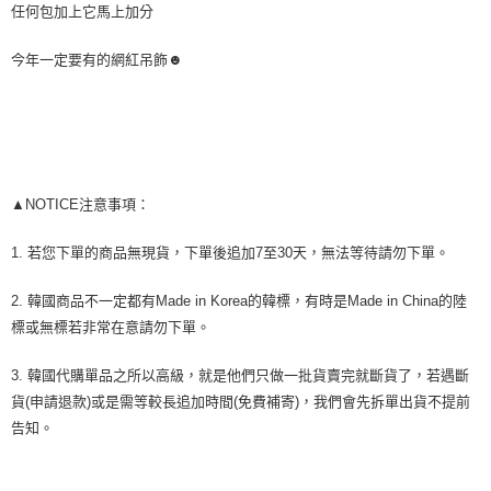
任何包加上它馬上加分
２．關於個人資料處理事宜，請瀏覽以下網址：
https://aftee.tw/terms/#terms3
３．未成年的使用者請事先徵得法定代理人或監護人之同意方可使用
今年一定要有的網紅吊飾☻
「AFTEE先享後付」，若未經同意申辦者引起之損失，本公司不負相關責
任。
４．使用「AFTEE先享後付」時，將依據個別帳號之用戶狀況，依本公司即
時審查核予不同之上限額度；若仍有額度不足之情形，本公司將視審查結果
請求用戶進行身份認證。
５．嚴禁一人註冊多個帳號或使用他人資訊註冊。若發現惡意使用之情形，
恩沛科技股份有限公司將有權停止該用戶之使用額度並採取法律行動。
▲NOTICE注意事項：
1. 若您下單的商品無現貨，下單後追加7至30天，無法等待請勿下單。
2. 韓國商品不一定都有Made in Korea的韓標，有時是Made in China的陸
標或無標若非常在意請勿下單。
3. 韓國代購單品之所以高級，就是他們只做一批貨賣完就斷貨了，若遇斷
貨(申請退款)或是需等較長追加時間(免費補寄)，我們會先拆單出貨不提前
告知。