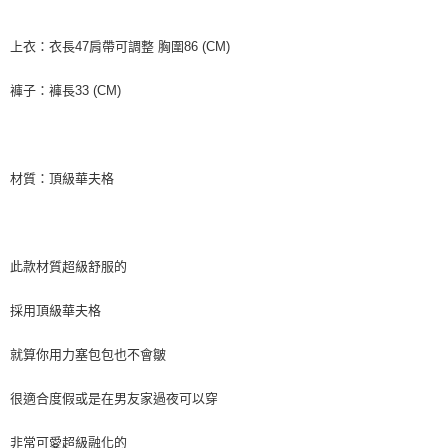
AFTEE先享後付
相關說明
上衣：衣長47肩帶可調整 胸圍86 (CM)
【關於「AFTEE先享後付」】
ATM付款
AFTEE先享後付是「在收到商品之後才付款」的支付方式。 讓您購物簡單
褲子：褲長33 (CM)
便利好安心！
貨到付款
１．簡單：不需註冊會員、不需綁卡、不需儲值。
２．便利：只要手機號碼，簡訊認證，即可結帳。
３．安心：先確認商品／服務後，再付款。
運送方式
材質：頂級華夫格
【「AFTEE先享後付」結帳流程】
全家付款取貨
１．於結帳方式選擇「AFTEE先享後付」後，將跳轉至「AFTEE先享後付」
每筆NT$80，滿NT$999(含以上)免運費
結帳頁面，進行簡訊認證並確認金額後，即可完成結帳。
２．訂單成立數日內，您將收到繳費通知簡訊。
7-11付款取貨
３．收到繳費通知簡訊後14天內，點擊此簡訊中的連結，可透過四大超商／
此款材質超級舒服的
ATM／網路銀行／等多元方式進行付款，方視為交易完成。
每筆NT$80，滿NT$999(含以上)免運費
※ 請注意：結帳手續完成當下不需立刻繳費，但若您需要取消訂單，請聯絡
購買商品的店家。未經商家同意取消之訂單仍視為有效，需透過AFTEE先享
採用頂級華夫格
宅配
後付繳納相關費用。
每筆NT$150，滿NT$1,499(含以上)免運費
※ 交易是否成功請以「AFTEE先享後付 」之結帳頁面顯示為準，若有關於
就算你用力塞包包也不會皺
是否繳費成功／繳費後需取消欲退款等相關疑問，請聯繫「AFTEE先享後付
客戶支援中心」
https://netprotections.freshdesk.com/support/home
郵局
很適合度假或是在男友家過夜可以穿
每筆NT$80，滿NT$999(含以上)免運費
【注意事項】
１．透過由恩沛科技股份有限公司提供之「AFTEE先享後付」服務完成之交
非常可愛超級融化的
海外宅配
查看運費