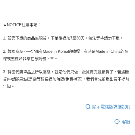
易，需依本服務之必要範圍內提供個人資料，並將交易相關給付款項請求債
權轉讓予恩沛科技股份有限公司。
２．關於個人資料處理事宜，請瀏覽以下網址：
https://aftee.tw/terms/#terms3
３．未成年的使用者請事先徵得法定代理人或監護人之同意方可使用
▲NOTICE注意事項：
「AFTEE先享後付」，若未經同意申辦者引起之損失，本公司不負相關責
任。
1. 若您下單的商品無現貨，下單後追加7至30天，無法等待請勿下單。
４．使用「AFTEE先享後付」時，將依據個別帳號之用戶狀況，依本公司即
時審查核予不同之上限額度；若仍有額度不足之情形，本公司將視審查結果
請求用戶進行身份認證。
2. 韓國商品不一定都有Made in Korea的韓標，有時是Made in China的陸
５．嚴禁一人註冊多個帳號或使用他人資訊註冊。若發現惡意使用之情形，
標或無標若非常在意請勿下單。
恩沛科技股份有限公司將有權停止該用戶之使用額度並採取法律行動。
3. 韓國代購單品之所以高級，就是他們只做一批貨賣完就斷貨了，若遇斷
貨(申請退款)或是需等較長追加時間(免費補寄)，我們會先拆單出貨不提前
告知。
顯示電腦版詳細說明
客服