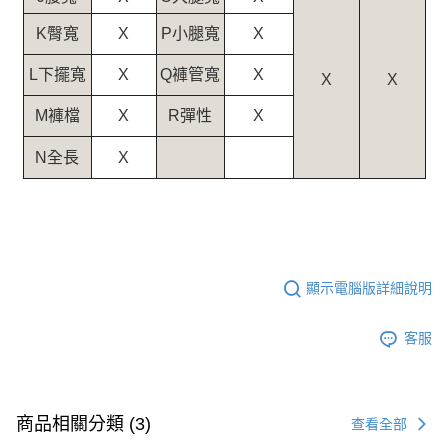
K臀寬
X
P小腿寬
X
L下擺寬
Q褲管寬
X
X
X
X
M褲檔
X
R彈性
X
N全長
X
顯示電腦版詳細說明
客服
商品相關分類 (3)
查看全部