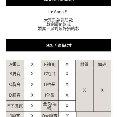
４．使用「AFTEE先享後付」時，將依據個別帳號之用戶狀況，依本公司即
時審查核予不同之上限額度；若仍有額度不足之情形，本公司將視審查結果
I ♥ Anna S.
請求用戶進行身份認證。
５．嚴禁一人註冊多個帳號或使用他人資訊註冊。若發現惡意使用之情形，
大珍珠款氣質款
恩沛科技股份有限公司將有權停止該用戶之使用額度並採取法律行動。
韓劇最In款式
婚宴、派對最好搭的款
X
SIZE
商品尺寸
A領口
X
F袖寬
X
材質
備註
B肩寬
X
G袖口
X
C胸寬
X
H袖長
X
X
X
D腰寬
X
I全長
X
全長(連
E下擺寬
X
X
帽)
J腰寬
X
O大腿寬
X