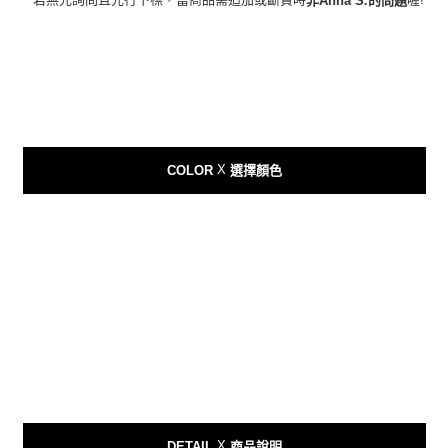
非Anna S.的問題
２．便利：只要手機號碼，簡訊認證，即可結帳。
３．安心：先確認商品／服務後，再付款。
運送方式
【「AFTEE先享後付」結帳流程】
全家付款取貨
１．於結帳方式選擇「AFTEE先享後付」後，將跳轉至「AFTEE先享後付」
每筆NT$80，滿NT$999(含以上)免運費
結帳頁面，進行簡訊認證並確認金額後，即可完成結帳。
２．訂單成立數日內，您將收到繳費通知簡訊。
7-11付款取貨
３．收到繳費通知簡訊後14天內，點擊此簡訊中的連結，可透過四大超商／
ATM／網路銀行／等多元方式進行付款，方視為交易完成。
每筆NT$80，滿NT$999(含以上)免運費
X
※ 請注意：結帳手續完成當下不需立刻繳費，但若您需要取消訂單，請聯絡
COLOR
選擇顏色
購買商品的店家。未經商家同意取消之訂單仍視為有效，需透過AFTEE先享
宅配
後付繳納相關費用。
每筆NT$150，滿NT$1,499(含以上)免運費
※ 交易是否成功請以「AFTEE先享後付 」之結帳頁面顯示為準，若有關於
是否繳費成功／繳費後需取消欲退款等相關疑問，請聯繫「AFTEE先享後付
客戶支援中心」
https://netprotections.freshdesk.com/support/home
郵局
每筆NT$80，滿NT$999(含以上)免運費
【注意事項】
１．透過由恩沛科技股份有限公司提供之「AFTEE先享後付」服務完成之交
易，需依本服務之必要範圍內提供個人資料，並將交易相關給付款項請求債
權轉讓予恩沛科技股份有限公司。
２．關於個人資料處理事宜，請瀏覽以下網址：
https://aftee.tw/terms/#terms3
３．未成年的使用者請事先徵得法定代理人或監護人之同意方可使用
「AFTEE先享後付」，若未經同意申辦者引起之損失，本公司不負相關責
任。
X
DETAIL
商品說明