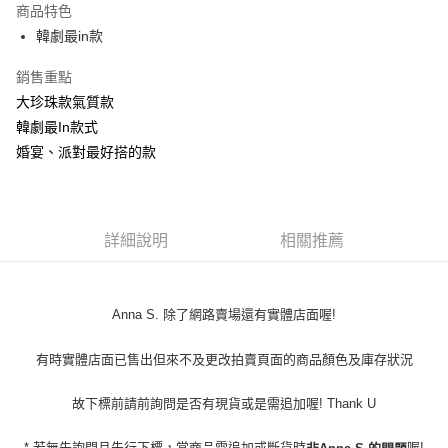
商品特色
6 期 0 利率 每期
NT$41
21家銀行
合作金庫商業銀行
第一商業銀行
韓劇最in款
華南商業銀行
彰化商業銀行
12 期 0 利率 每期
NT$20
21家銀行
合作金庫商業銀行
第一商業銀行
上海商業儲蓄銀行
台北富邦商業銀行
華南商業銀行
彰化商業銀行
銷售重點
24 期 0 利率 每期
NT$10
20家銀行
合作金庫商業銀行
第一商業銀行
國泰世華商業銀行
兆豐國際商業銀行
上海商業儲蓄銀行
台北富邦商業銀行
華南商業銀行
彰化商業銀行
大珍珠款氣質款
臺灣中小企業銀行
台中商業銀行
合作金庫商業銀行
第一商業銀行
超商取貨付款
國泰世華商業銀行
兆豐國際商業銀行
上海商業儲蓄銀行
台北富邦商業銀行
韓劇最In款式
匯豐（台灣）商業銀行
華泰商業銀行
華南商業銀行
彰化商業銀行
臺灣中小企業銀行
台中商業銀行
國泰世華商業銀行
兆豐國際商業銀行
聯邦商業銀行
遠東國際商業銀行
LINE Pay
上海商業儲蓄銀行
台北富邦商業銀行
婚宴、派對最好搭的款
匯豐（台灣）商業銀行
華泰商業銀行
臺灣中小企業銀行
台中商業銀行
元大商業銀行
永豐商業銀行
兆豐國際商業銀行
臺灣中小企業銀行
聯邦商業銀行
遠東國際商業銀行
匯豐（台灣）商業銀行
華泰商業銀行
Apple Pay
玉山商業銀行
星展（台灣）商業銀行
台中商業銀行
匯豐（台灣）商業銀行
元大商業銀行
永豐商業銀行
聯邦商業銀行
遠東國際商業銀行
台新國際商業銀行
中國信託商業銀行
華泰商業銀行
聯邦商業銀行
玉山商業銀行
星展（台灣）商業銀行
街口支付
元大商業銀行
永豐商業銀行
台灣樂天信用卡公司
遠東國際商業銀行
元大商業銀行
台新國際商業銀行
詳細說明
中國信託商業銀行
相關推薦
玉山商業銀行
星展（台灣）商業銀行
永豐商業銀行
玉山商業銀行
台灣樂天信用卡公司
悠遊付
台新國際商業銀行
中國信託商業銀行
星展（台灣）商業銀行
台新國際商業銀行
台灣樂天信用卡公司
中國信託商業銀行
台灣樂天信用卡公司
Google Pay
Anna S. 除了網路賣場還有實體店面喔!
AFTEE先享後付
有時實體店面已售出但來不及更改拍賣頁面的商品顏色及庫存狀況
相關說明
【關於「AFTEE先享後付」】
ATM付款
AFTEE先享後付是「在收到商品之後才付款」的支付方式。 讓您購物簡單
故下標前請前詢問是否有現貨或是需追加喔! Thank U
便利好安心！
貨到付款
１．簡單：不需註冊會員、不需綁卡、不需儲值。
* 若無先詢問且先行下標，當商品需追加或斷貨時
喔!