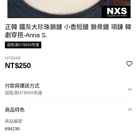
正韓 鐵灰大珍珠鎖鏈 小香短鏈 鎖骨鏈 項鍊 韓
劇穿搭-Anna S.
超取滿NT$999免運
NT$699
NT$250
付款與運送方式
超取滿NT$999免運
付款方式
商品特色
信用卡一次付款
商品編號
信用卡分期付款
694235
3 期 0 利率 每期
NT$83
21家銀行