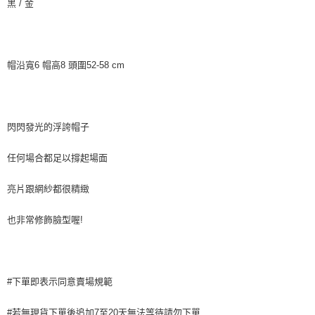
黑 / 金
台灣樂天信用卡公司
中國信託商業銀行
台灣樂天信用卡公司
Google Pay
AFTEE先享後付
相關說明
帽沿寬6 帽高8 頭圍52-58 cm
【關於「AFTEE先享後付」】
ATM付款
AFTEE先享後付是「在收到商品之後才付款」的支付方式。 讓您購物簡單
便利好安心！
貨到付款
１．簡單：不需註冊會員、不需綁卡、不需儲值。
２．便利：只要手機號碼，簡訊認證，即可結帳。
閃閃發光的浮誇帽子
３．安心：先確認商品／服務後，再付款。
運送方式
任何場合都足以撐起場面
【「AFTEE先享後付」結帳流程】
全家付款取貨
１．於結帳方式選擇「AFTEE先享後付」後，將跳轉至「AFTEE先享後付」
每筆NT$80，滿NT$999(含以上)免運費
結帳頁面，進行簡訊認證並確認金額後，即可完成結帳。
亮片跟網紗都很精緻
２．訂單成立數日內，您將收到繳費通知簡訊。
7-11付款取貨
３．收到繳費通知簡訊後14天內，點擊此簡訊中的連結，可透過四大超商／
也非常修飾臉型喔!
ATM／網路銀行／等多元方式進行付款，方視為交易完成。
每筆NT$80，滿NT$999(含以上)免運費
※ 請注意：結帳手續完成當下不需立刻繳費，但若您需要取消訂單，請聯絡
購買商品的店家。未經商家同意取消之訂單仍視為有效，需透過AFTEE先享
宅配
後付繳納相關費用。
每筆NT$150，滿NT$1,499(含以上)免運費
※ 交易是否成功請以「AFTEE先享後付 」之結帳頁面顯示為準，若有關於
#下單即表示同意賣場規範
是否繳費成功／繳費後需取消欲退款等相關疑問，請聯繫「AFTEE先享後付
客戶支援中心」
https://netprotections.freshdesk.com/support/home
郵局
#若無現貨下單後追加7至20天無法等待請勿下單