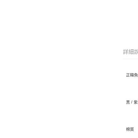
詳細
正韓
黑 / 
棉質