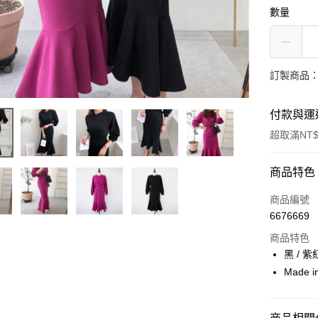
數量
訂製商品：
付款與運
超取滿NT$
付款方式
商品特色
信用卡一
商品編號
6676669
信用卡分
商品特色
3 期 
黑 / 紫
6 期 
合作金
Made 
華南商
12 期
合作金
上海商
華南商
24 期
合作金
國泰世