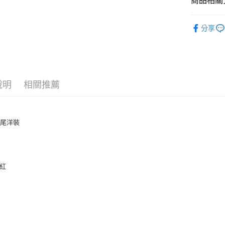
商品相關分
上海商
華南商
臺灣中
合作金
超商取貨
國泰世
上海商
匯豐（
洋裝｜套
華南商
臺灣中
國泰世
分享
聯邦商
LINE Pay
上海商
匯豐（
人氣商品
臺灣中
元大商
兆豐國
聯邦商
匯豐（
Apple Pay
玉山商
台中商
元大商
聯邦商
台新國
華泰商
玉山商
街口支付
元大商
台灣樂
遠東國
台新國
玉山商
永豐商
說明
相關推薦
台灣樂
悠遊付
台新國
星展（
台灣樂
中國信
Google Pa
魚尾洋裝
AFTEE先
相關說明
【關於「A
ATM付款
AFTEE
便利好安
紫紅
貨到付款
１．簡單
２．便利
３．安心
運送方式
【「AFT
１．於結帳
全家付款