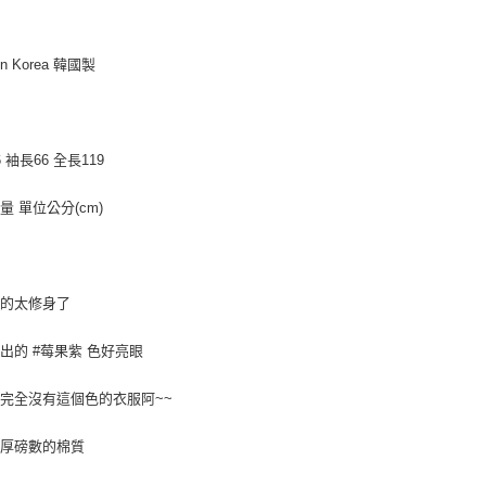
付」結帳
每筆NT$8
２．訂單
３．收到繳
／ATM／
7-11付款
in Korea 韓國製
※ 請注意
每筆NT$8
絡購買商品
先享後付
宅配
※ 交易是
 袖長66 全長119
是否繳費成
每筆NT$1
付客戶支
郵局
量 單位公分(cm)
【注意事
每筆NT$8
１．透過由
交易，需
海外宅配
求債權轉
２．關於
真的太修身了
https://aft
３．未成
出的 #莓果紫 色好亮眼
「AFTE
任。
４．使用「
完全沒有這個色的衣服阿~~
即時審查
結果請求
是厚磅數的棉質
５．嚴禁
形，恩沛