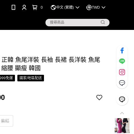
0
中文 (繁體)
TWD
S 正韓 魚尾洋裝 長袖 長裙 長洋裝 魚尾
 縮腰 顯瘦 韓國
999免運
國家/地區配送
90
紫紅