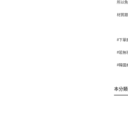
所以
材質跟
#下單
#若無
#韓國
本分類