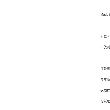
Made 
肩寬36
平放測
這款
今年新
衣櫥裡
材質