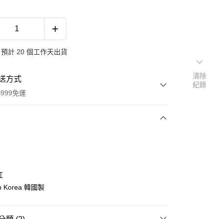
預計 20 個工作天出貨
清除
送方式
紀錄
999免運
次付款
期付款
0 利率 每期
NT$296
21家銀行
紅
0 利率 每期
NT$148
21家銀行
庫商業銀行
第一商業銀行
in Korea 韓國製
業銀行
彰化商業銀行
 0 利率 每期
NT$74
21家銀行
庫商業銀行
第一商業銀行
業儲蓄銀行
台北富邦商業銀行
業銀行
彰化商業銀行
 0 利率 每期
NT$37
20家銀行
庫商業銀行
第一商業銀行
華商業銀行
兆豐國際商業銀行