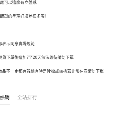
動。
魚尾可以這麼有立體感
版型的呈現好壞差很多喔!
即表示同意賣場規範
現貨下單後追加7至20天無法等待請勿下單
商品不一定都有韓標有時是陸標或無標若非常在意請勿下單
熱銷
全站排行