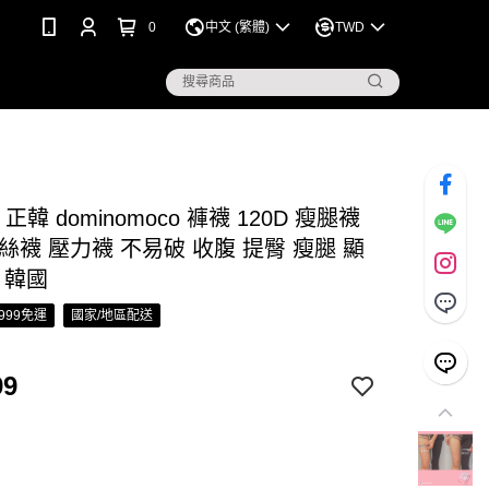
0
中文 (繁體)
TWD
 正韓 dominomoco 褲襪 120D 瘦腿襪
絲襪 壓力襪 不易破 收腹 提臀 瘦腿 顯
 韓國
999免運
國家/地區配送
99