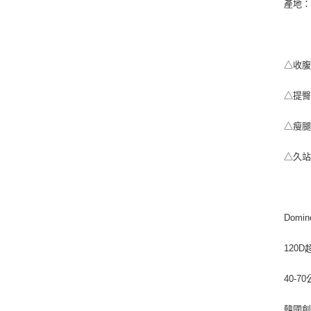
產地：韓
△收
△提
△瘦
△久
Dom
120
40-
韓國