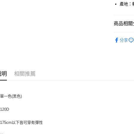
上海商
華南商
產地：韓國
24 期
合作金
國泰世
上海商
華南商
臺灣中
合作金
超商取貨
國泰世
上海商
匯豐（
華南商
臺灣中
商品相關分
國泰世
聯邦商
LINE Pay
上海商
匯豐（
臺灣中
元大商
兆豐國
聯邦商
包款｜鞋
匯豐（
Apple Pay
玉山商
台中商
分享
元大商
聯邦商
台新國
人氣商品
華泰商
玉山商
街口支付
元大商
台灣樂
遠東國
台新國
全部配件
玉山商
永豐商
台灣樂
悠遊付
台新國
星展（
貼身衣物
台灣樂
中國信
Google Pa
說明
相關推薦
美體保養
AFTEE先
相關說明
【關於「A
單一色(黑色)
ATM付款
AFTEE
便利好安
120D
貨到付款
１．簡單
２．便利
３．安心
175cm以下皆可穿有彈性
運送方式
【「AFT