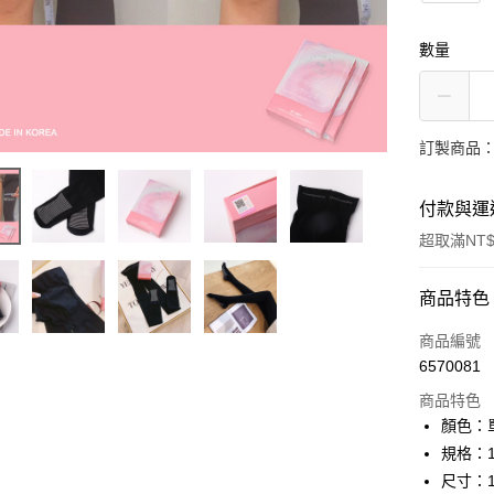
數量
訂製商品：
付款與運
超取滿NT$
付款方式
商品特色
信用卡一
商品編號
6570081
信用卡分
商品特色
3 期 
顏色：
6 期 
合作金
規格：1
華南商
12 期
尺寸：
合作金