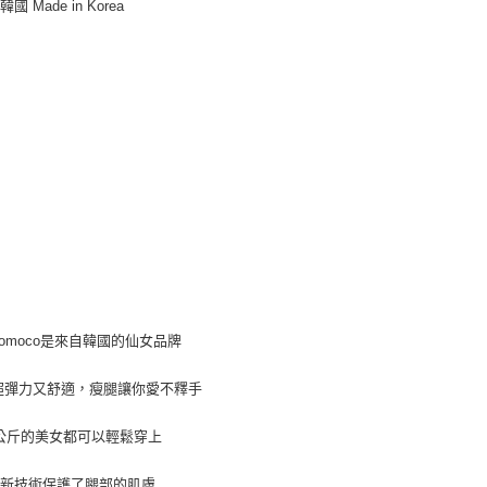
國 Made in Korea
１．於結帳
全家付款
付」結帳
每筆NT$8
２．訂單
３．收到繳
／ATM／
7-11付款
腹
※ 請注意
每筆NT$8
絡購買商品
臀
先享後付
宅配
※ 交易是
是否繳費成
每筆NT$1
腿
付客戶支
郵局
站
【注意事
每筆NT$8
１．透過由
交易，需
海外宅配
求債權轉
２．關於
inomoco是來自韓國的仙女品牌
https://aft
３．未成
「AFTE
D超彈力又舒適，瘦腿讓你愛不釋手
任。
４．使用「
70公斤的美女都可以輕鬆穿上
即時審查
結果請求
創新技術保護了腿部的肌膚
５．嚴禁