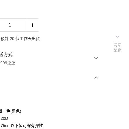
預計 20 個工作天出貨
清除
紀錄
送方式
999免運
次付款
期付款
0 利率 每期
NT$133
21家銀行
單一色(黑色)
0 利率 每期
NT$66
21家銀行
庫商業銀行
第一商業銀行
20D
業銀行
彰化商業銀行
 0 利率 每期
NT$33
21家銀行
175cm以下皆可穿有彈性
庫商業銀行
第一商業銀行