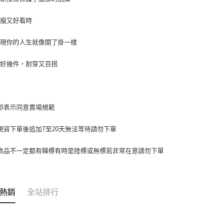
形，恩沛
動。
又瘦又好看時
發現你的人生就像開了掛一樣
抵好幾件，耐穿又百搭
即表示同意賣場規範
現貨下單後追加7至20天無法等待請勿下單
商品不一定都有韓標有時是陸標或無標若非常在意請勿下單
熱銷
全站排行