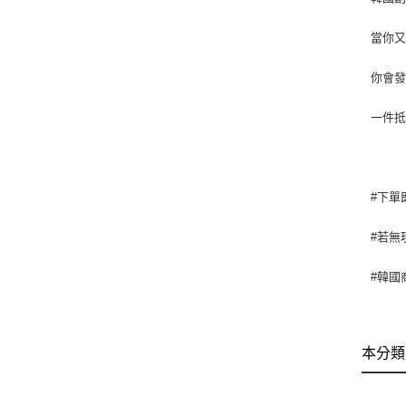
當你
你會
一件
#下單
#若無
#韓國
本分類