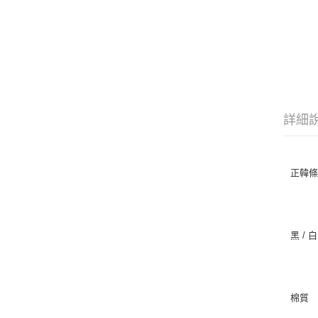
詳細
正韓
黑 / 白
棉質