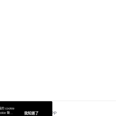
 cookie
kie 聲明
我知道了
官方APP