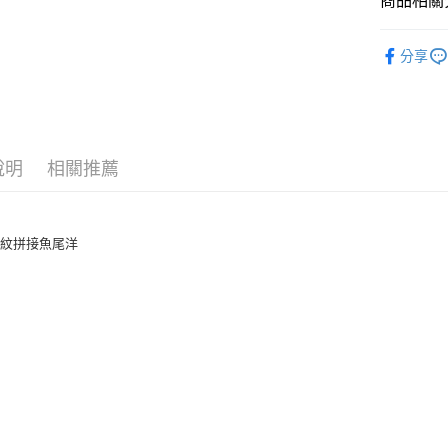
商品相關分
上海商
華南商
臺灣中
合作金
超商取貨
國泰世
上海商
匯豐（
洋裝｜套
華南商
臺灣中
國泰世
分享
聯邦商
LINE Pay
上海商
匯豐（
人氣商品
臺灣中
元大商
兆豐國
聯邦商
匯豐（
Apple Pay
玉山商
台中商
【職場女
元大商
聯邦商
台新國
華泰商
玉山商
街口支付
元大商
台灣樂
遠東國
台新國
玉山商
永豐商
說明
相關推薦
台灣樂
悠遊付
台新國
星展（
台灣樂
中國信
Google Pa
條紋拼接魚尾洋
AFTEE先
相關說明
【關於「A
ATM付款
AFTEE
便利好安
貨到付款
１．簡單
２．便利
３．安心
運送方式
【「AFT
１．於結帳
全家付款