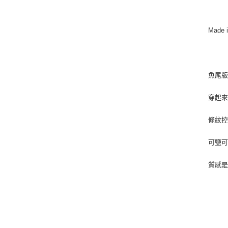
Made 
魚尾
穿起
條紋控
可鹽
質感是