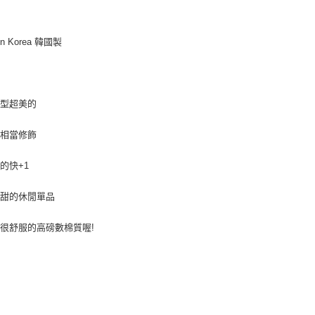
付」結帳
每筆NT$8
２．訂單
３．收到繳
／ATM／
7-11付款
in Korea 韓國製
※ 請注意
每筆NT$8
絡購買商品
先享後付
宅配
※ 交易是
版型超美的
是否繳費成
每筆NT$1
付客戶支
郵局
來相當修飾
【注意事
每筆NT$8
１．透過由
的快+1
交易，需
海外宅配
求債權轉
２．關於
可甜的休閒單品
https://aft
３．未成
很舒服的高磅數棉質喔!
「AFTE
任。
４．使用「
即時審查
結果請求
５．嚴禁
形，恩沛