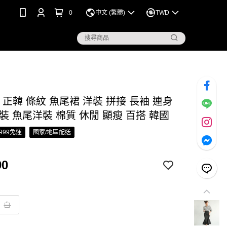
0
中文 (繁體)
TWD
S 正韓 條紋 魚尾裙 洋裝 拼接 長袖 連身
裝 魚尾洋裝 棉質 休閒 顯瘦 百搭 韓國
999免運
國家/地區配送
90
白