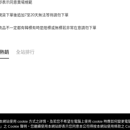
動。
即表示同意賣場規範
現貨下單後追加7至20天無法等待請勿下單
商品不一定都有韓標有時是陸標或無標若非常在意請勿下單
熱銷
全站排行
本網站使用 cookie 方式之詳情，及若您不希望在電腦上使用 cookie 時應如何變更電腦的
」之 Cookie 聲明。您繼續使用本網站即表示您同意本公司得按本網站使用條款之 Coo
關於我們
客服資訊