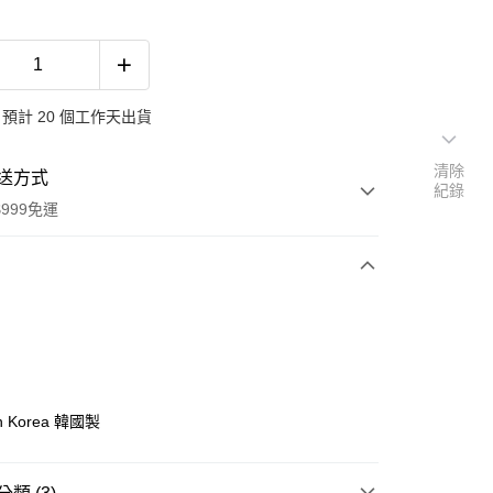
預計 20 個工作天出貨
清除
送方式
紀錄
999免運
次付款
期付款
0 利率 每期
NT$296
21家銀行
0 利率 每期
NT$148
21家銀行
庫商業銀行
第一商業銀行
in Korea 韓國製
業銀行
彰化商業銀行
 0 利率 每期
NT$74
21家銀行
庫商業銀行
第一商業銀行
業儲蓄銀行
台北富邦商業銀行
業銀行
彰化商業銀行
 0 利率 每期
NT$37
20家銀行
庫商業銀行
第一商業銀行
華商業銀行
兆豐國際商業銀行